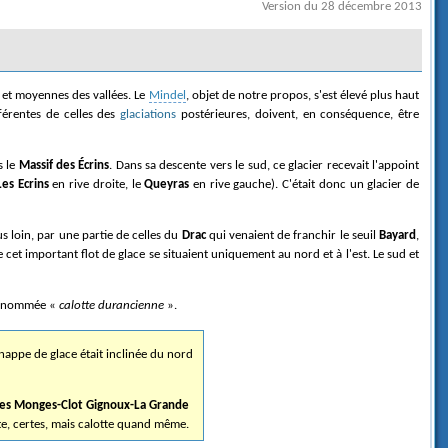
Version du 28 décembre 2013
s et moyennes des vallées. Le
Mindel
, objet de notre propos, s'est élevé plus haut
fférentes de celles des
glaciations
postérieures, doivent, en conséquence, être
s le
Massif des Écrins
. Dans sa descente vers le sud, ce glacier recevait l'appoint
Les Ecrins
en rive droite, le
Queyras
en rive gauche). C'était donc un glacier de
s loin, par une partie de celles du
Drac
qui venaient de franchir le seuil
Bayard
,
t important flot de glace se situaient uniquement au nord et à l'est. Le sud et
s nommée «
calotte durancienne
».
nappe de glace était inclinée du nord
es Monges-Clot Gignoux-La Grande
ate, certes, mais calotte quand même.