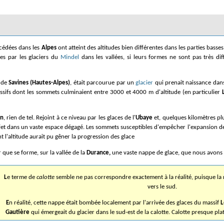
cédées dans les
Alpes
ont atteint des altitudes bien différentes dans les parties basse
sées par les glaciers du
Mindel
dans les vallées, si leurs formes ne sont pas très di
 de
Savines (Hautes-Alpes)
, était parcourue par un
glacier
qui prenait naissance dan
ifs dont les sommets culminaient entre 3000 et 4000 m d'altitude (en particulier
on
, rien de tel. Rejoint à ce niveau par les glaces de l'
Ubaye
et, quelques kilomètres plu
et dans un vaste espace dégagé. Les sommets susceptibles d'empêcher l'expansion de ce
 l'altitude aurait pu gêner la progression des glace
 que se forme, sur la vallée de la
Durance,
une vaste nappe de glace
, que nous avon
Le terme de
calotte
semble ne pas correspondre exactement à la réalité, puisque la 
vers le sud.
En réalité, cette nappe était bombée localement par l'arrivée des glaces du massif
L
Gautière
qui émergeait du glacier dans le sud-est de la calotte. Calotte presque pl