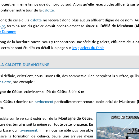
en ouest, en même temps que du nord au sud. Alors qu'elle recevait des affluents sur se
 continuer notre tour de la
calotte
.
ong de celle-ci, la
calotte
ne recevait donc plus aucun affluent digne de ce nom. Au c
aire
, terminaison du glacier, devait probablement se situer au
Défilé de Mirabeau (A
e Durance
.
ong de la bordure ouest. Nous y rencontrons une série de glaciers, effluents de la cal
t certains sont étudiés en détail à la page sur
les glaciers du Diois
.
la calotte durancienne
i définie, existaient, nous l'avons dit, des sommets qui en perçaient la surface, qu
calotte
, par exemple :
gne de Céüse
, culminant au
Pic de Céüse
à 2016 m.
de Céüse
) domine un
ravinement
particulièrement remarquable, celui de
Manteyer (
 m.
existe sur le versant extérieur de la
Montagne de Céüs
e,
ure des terrains soit la même sur toute cette longueur. En
 la base du
ravinement
, il ne nous semble pas possible
ssive la formation de celui-ci. Seule une arrivée d'eau