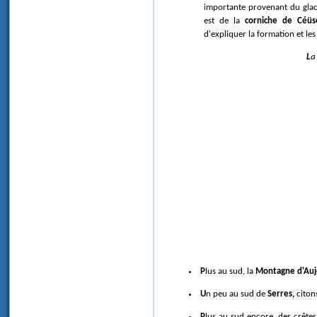
importante provenant du glaci
est de la
corniche de Céüs
d'expliquer la formation et le
L
Plus au sud, la
Montagne d'Auj
Un peu au sud de
Serres,
citon
Plus au sud encore, des crête