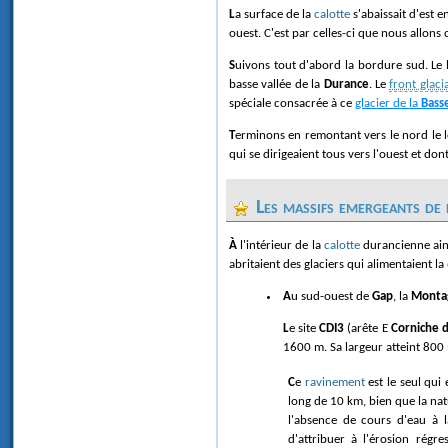
La surface de la
calotte
s'abaissait d'est 
ouest. C'est par celles-ci que nous allons
Suivons tout d'abord la bordure sud. Le l
basse vallée de la
Durance
. Le
front glaci
spéciale consacrée à ce
glacier de la
Bass
Terminons en remontant vers le nord le l
qui se dirigeaient tous vers l'ouest et don
Les massifs emergeants de 
À l'intérieur de la
calotte
durancienne ains
abritaient des glaciers qui alimentaient la
Au sud-ouest de
Gap
, la
Monta
Le site
CDI3
(arête E
Corniche 
1600 m. Sa largeur atteint 800
Ce
ravinement
est le seul qui 
long de 10 km, bien que la nat
l'absence de cours d'eau à
d'attribuer à l'érosion régre