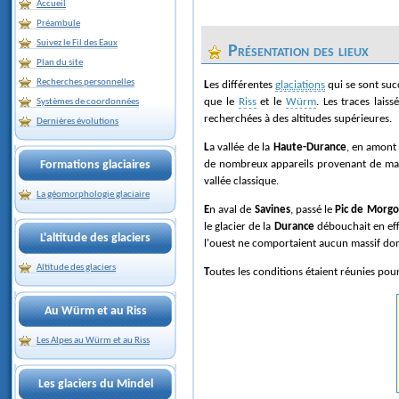
Accueil
Préambule
Suivez le Fil des Eaux
Présentation des lieux
Plan du site
Recherches personnelles
Les différentes
glaciations
qui se sont suc
que le
Riss
et le
Würm
. Les traces lais
Systèmes de coordonnées
recherchées à des altitudes supérieures.
Dernières évolutions
La vallée de la
Haute-Durance
, en amont
Formations glaciaires
de nombreux appareils provenant de mass
vallée classique.
La géomorphologie glaciaire
En aval de
Savines
, passé le
Pic de Morg
le glacier de la
Durance
débouchait en eff
L'altitude des glaciers
l'ouest ne comportaient aucun massif dont
Altitude des glaciers
Toutes les conditions étaient réunies pour
Au Würm et au Riss
Les Alpes au Würm et au Riss
Les glaciers du Mindel