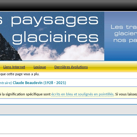
Liens Internet
Lexique
Dernières évolutions
s que cette page vous a plu.
ntraire)
Claude Beaudevin (1928 - 2021)
la signification spécifique sont
écrits en bleu et soulignés en pointillés
. Si vous laiss