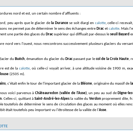
ordures nord et est, un certain nombre d'affluents :
nord, peu après que le glacier de
la Durance
se soit élargi en
calotte
, celle-ci receva
isons ne permet pas de déterminer le sens des échanges entre
Drac
et
calotte
. Mais l
ement une partie des glaces du
Drac
supérieur qui diffluait par-dessus le
seuil Bayard
en
ure nord vers l'ouest, nous rencontrons successivement plusieurs glaciers du versa
 glacier du
Buëch
, émanation du glacier du
Drac
passant par le
col de la Croix Haute
, 
re est de la
calotte
, où celle-ci voyait arriver, à une altitude voisine de 1900 m, e
louse
(2505 m).
ains
, c'était enfin le tour de l'important glacier de la
Bléone
, originaire du massif de
l
, nous voici parvenus à
Châteauredon (vallée de l'Asse)
, un peu au sud de
Digne-les
n
. Celles-ci, quittant à
Saint-André-les-Alpes
la vallée du
Verdon
proprement dite, fr
ible toutefois de déterminer le sens de circulation des glaces au moment où elles renc
bit était toutefois peu important vu l'étroitesse de la vallée de l'
Asse
.
otte