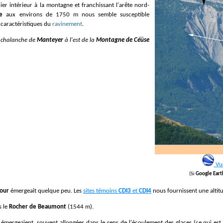
er intérieur à la montagne et franchissant l'arête nord-
e
aux environs de 1750 m nous semble susceptible
s caractéristiques du
ravinement
.
a chalanche de
Manteyer
à l'est de la
Montagne de Céüse
Vue
(Si
Google Eart
our
émergeait quelque peu. Les
sites témoins
CDI3
et
CDI4
nous fournissent une altitu
s le
Rocher de Beaumont
(1544 m).
s émergeaient, souvent allongées dans le sens de l'écoulement des glaces (ce qui es