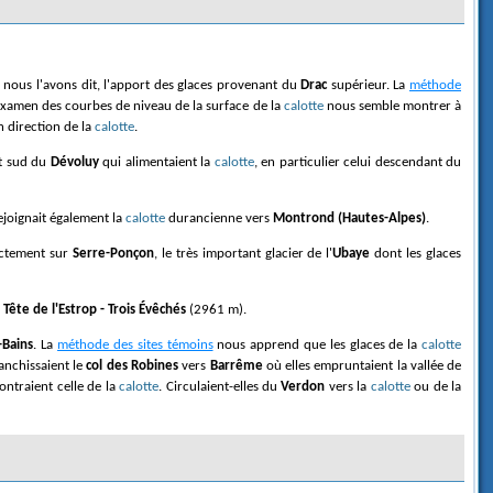
it, nous l'avons dit, l'apport des glaces provenant du
Drac
supérieur. La
méthode
'examen des courbes de niveau de la surface de la
calotte
nous semble montrer à
 direction de la
calotte
.
nt sud du
Dévoluy
qui alimentaient la
calotte
, en particulier celui descendant du
rejoignait également la
calotte
durancienne vers
Montrond (Hautes-Alpes)
.
xactement sur
Serre-Ponçon
, le très important glacier de l'
Ubaye
dont les glaces
a Tête de l'Estrop - Trois Évêchés
(2961 m).
-Bains
. La
méthode des sites témoins
nous apprend que les glaces de la
calotte
anchissaient le
col des Robines
vers
Barrême
où elles empruntaient la vallée de
ontraient celle de la
calotte
. Circulaient-elles du
Verdon
vers la
calotte
ou de la