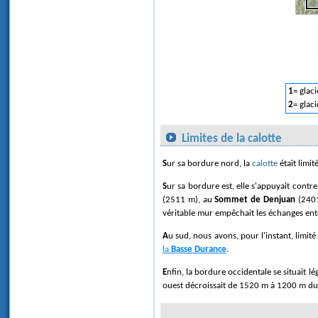
1
= glac
2
= glaci
Limites de la calotte
Sur sa bordure nord, la
calotte
était limi
Sur sa bordure est, elle s'appuyait cont
(2511 m), au
Sommet de Denjuan
(2401
véritable mur empêchait les échanges ent
Au sud, nous avons, pour l'instant, limit
la
Basse Durance
.
Enfin, la bordure occidentale se situait 
ouest décroissait de 1520 m à 1200 m du