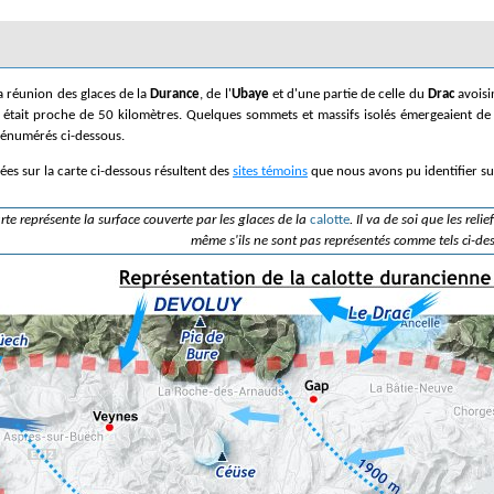
a réunion des glaces de la
Durance
, de l'
Ubaye
et d'une partie de celle du
Drac
avoisin
était proche de 50 kilomètres. Quelques sommets et massifs isolés émergeaient de
t énumérés ci-dessous.
quées sur la carte ci-dessous résultent des
sites témoins
que nous avons pu identifier su
rte représente la surface couverte par les glaces de la
calotte
. Il va de soi que les relie
même s'ils ne sont pas représentés comme tels ci-de