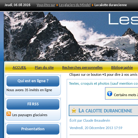
Jeudi, 06.08.2026
Vous êtes sur
Les glaciers du Mindel
La calotte durancienne
ACCUEIL
Plan du site
Recherches personnelles
Bibliographie
Cliquez sur ce bouton
+1
pour dire à vos ami
Qui est en ligne ?
Textes, croquis et photos (sauf mention co
Nous avons 35 invités en ligne
Certains mots à 
Fil RSS
La calotte durancienne
Les paysages glaciaires
Écrit par Claude Beaudevin
Vendredi, 20 Décembre 2013 17:59
Présentation