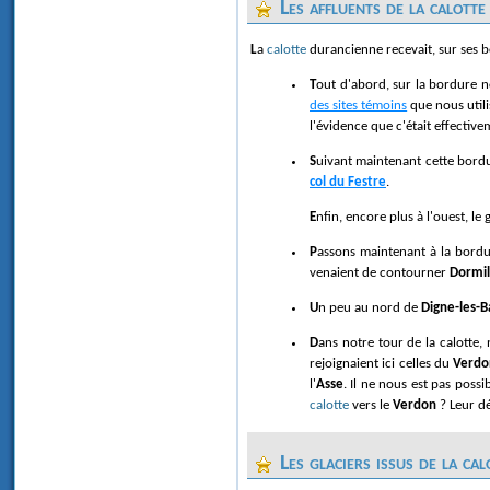
Les affluents de la calotte
La
calotte
durancienne recevait, sur ses b
Tout d'abord, sur la bordure 
des sites témoins
que nous util
l'évidence que c'était effectiv
Suivant maintenant cette bord
col du Festre
.
Enfin, encore plus à l'ouest, le
Passons maintenant à la bordu
venaient de contourner
Dormil
Un peu au nord de
Digne-les-B
Dans notre tour de la calotte
rejoignaient ici celles du
Verdo
l'
Asse
. Il ne nous est pas poss
calotte
vers le
Verdon
? Leur dé
Les glaciers issus de la cal