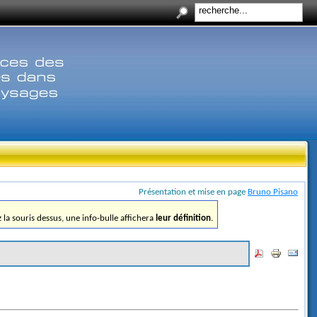
Présentation et mise en page
Bruno Pisano
ez la souris dessus, une info-bulle affichera
leur définition
.