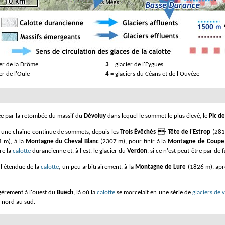
ier de la Drôme
3
= glacier de l'Eygues
er de l'Oule
4
= glaciers du Céans et de l'Ouvèze
tée par la retombée du massif du
Dévoluy
dans lequel le sommet le plus élevé, le
Pic d
re une chaîne continue de sommets, depuis les
Trois Évêchés - Tête de l'Estrop
(281
 m), à la
Montagne du Cheval Blanc
(2307 m), pour finir à la
Montagne de Coupe
re la
calotte
durancienne et, à l'est, le glacier du
Verdon
, si ce n'est peut-être par de
é l'étendue de la
calotte
, un peu arbitrairement, à la
Montagne de Lure
(1826 m), aprè
légèrement à l'ouest du
Buëch
, là où la
calotte
se morcelait en une série de
glaciers de v
 nord au sud.