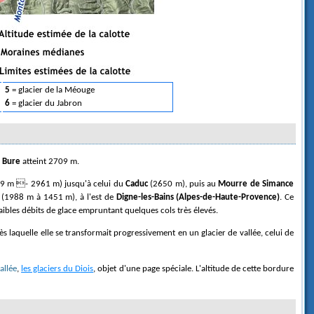
5
= glacier de la Méouge
6
= glacier du Jabron
e Bure
atteint 2709 m.
9 m - 2961 m) jusqu'à celui du
Caduc
(2650 m), puis au
Mourre de Simance
(1988 m à 1451 m), à l'est de
Digne-les-Bains (Alpes-de-Haute-Provence)
. Ce
 faibles débits de glace empruntant quelques cols très élevés.
s laquelle elle se transformait progressivement en un glacier de vallée, celui de
allée
,
les glaciers du Diois
, objet d'une page spéciale. L'altitude de cette bordure