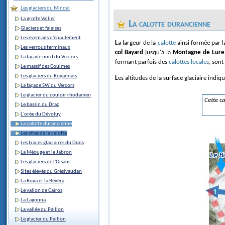
Les glaciers du Mindel
La grotte Vallier
La calotte durancienne
Glaciers et falaises
Les éventails d'épaulement
La largeur de la
calotte
ainsi formée par l
Les verrous terminaux
col Bayard
jusqu'à la
Montagne de Lure
La façade nord du Vercors
formant parfois des
calottes locales
, son
Le massif des Coulmes
Les glaciers du Royannais
Les altitudes de la surface glaciaire indi
La façade SW du Vercors
Le glacier du couloir rhodanien
Cette ca
Le bassin du Drac
L'orée du Dévoluy
La calotte durancienne
Les sites de la calotte
Les traces glaciaires du Diois
La Méouge et le Jabron
Les glaciers de l'Oisans
Sites élevés du Grésivaudan
La Roya et la Bévéra
Le vallon de Caïros
La Lagouna
La vallée du Paillon
Le glacier du Paillon