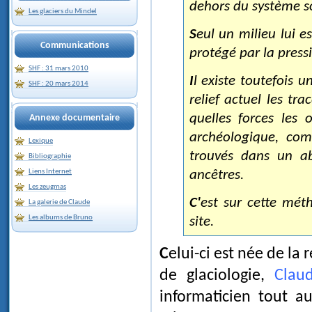
dehors du système so
Les glaciers du Mindel
Seul un milieu lui est resté impénétrable, celui de l'intérieur des glaciers,
Communications
protégé par la pressi
SHF : 31 mars 2010
Il existe toutefois une méthode indirecte, qui consiste à observer dans le
SHF : 20 mars 2014
relief actuel les tr
quelles forces les
Annexe documentaire
archéologique, com
Lexique
trouvés dans un ab
Bibliographie
ancêtres.
Liens Internet
Les zeugmas
C'est sur cette méthode que se basent les recherches exposées dans ce
La galerie de Claude
Les albums de Bruno
site.
Celui-ci est née de la rencontre d’un amoureux de la montagne passionné
de glaciologie,
Clau
informaticien tout 