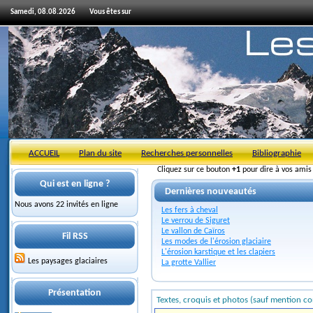
Samedi, 08.08.2026
Vous êtes sur
ACCUEIL
Plan du site
Recherches personnelles
Bibliographie
Cliquez sur ce bouton
+1
pour dire à vos ami
Qui est en ligne ?
Dernières nouveautés
Nous avons 22 invités en ligne
Les fers à cheval
Le verrou de Siguret
Le vallon de Caïros
Fil RSS
Les modes de l'érosion glaciaire
L'érosion karstique et les clapiers
Les paysages glaciaires
La grotte Vallier
Présentation
Textes, croquis et photos (sauf mention co