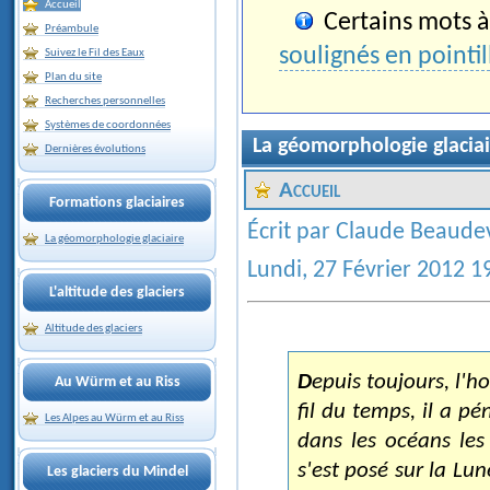
Accueil
Certains mots à 
Préambule
soulignés en pointil
Suivez le Fil des Eaux
Plan du site
Recherches personnelles
Systèmes de coordonnées
La géomorphologie glaciai
Dernières évolutions
Accueil
Formations glaciaires
Écrit par Claude Beaude
La géomorphologie glaciaire
Lundi, 27 Février 2012 1
L'altitude des glaciers
Altitude des glaciers
Depuis toujours, l'homme a cherché à explorer le monde autour de lui. Au
Au Würm et au Riss
fil du temps, il a pé
Les Alpes au Würm et au Riss
dans les océans les 
s'est posé sur la Lu
Les glaciers du Mindel