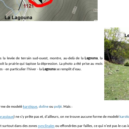
s la levée de terrain sud-ouest, montre, au-delà de la
Lagouna
, la
oit la prairie qui tapisse la dépression. La photo a été prise au mois
es - en particulier l'hiver - la
Lagouna
se remplit d'eau.
 forme de modelé
karstique
,
doline
ou
poljé
. Mais :
urassique
) ne s'y prête pas et, d'ailleurs, on ne trouve aucune forme de modelé
karsti
t surtout dans des zones
synclinales
ou effondrées par failles, ce qui n'est pas le cas ic