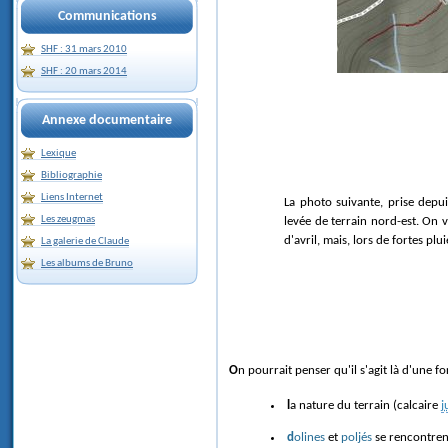
Communications
SHF : 31 mars 2010
SHF : 20 mars 2014
Annexe documentaire
Lexique
Bibliographie
Liens Internet
La photo suivante, prise depui
Les zeugmas
levée de terrain nord-est. On v
d'avril, mais, lors de fortes plui
La galerie de Claude
Les albums de Bruno
On pourrait penser qu'il s'agit là d'une
la nature du terrain (calcaire
j
dolines
et
poljés
se rencontren