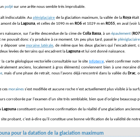
'un
poljé
sur une arête nous semble très improbable.
raît indiscutable. Au
pléniglaciaire
de la glaciation maximum, la vallée de la
Roya
était
n amont de la
Lagouna
, et celles de 1090 m en
RO6
et 1029 m en
RO55
, en aval (voir 
rs naissance, sur l'arête descendue de la cime de
Colla Bassa
, à un
épaulement
(
RO
t ne pouvait donc s'y produire à ce moment
. Un peu plus tard, passé le
pléniglaciaire
s y déposer une
moraine latérale
, de même que les deux glaciers qui l'encadraient, 
 deux levées de terrains qui encadrent la
Lagouna
et lui ont donné naissance.
ur la carte géologique vectorielle consultable sur le site
Infoterre
, vient confirmer notr
généralement anciens, localement à gros éléments) conviennent bien à une moraine 
re
, mais d'une phase de retrait, nous l'avons déjà rencontré dans la vallée du
Drac
, 
de ces
moraines
s'est modifiée et aucune roche n'est actuellement plus visible à la surf
ailleurs corroborée par l'examen d'un site très semblable, bien que d'origine beaucoup p
la
Lagouna
constituent une bonne confirmation de la réalité d'une glaciation ancienne, 
ite probant, c'est-à-dire qu'il constitue une bonne vérification de la validité de not
agouna pour la datation de la glaciation maximum