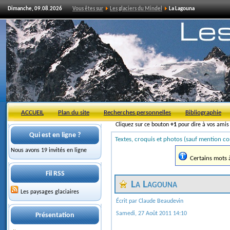
Dimanche, 09.08.2026
Vous êtes sur
Les glaciers du Mindel
La Lagouna
ACCUEIL
Plan du site
Recherches personnelles
Bibliographie
Cliquez sur ce bouton
+1
pour dire à vos ami
Qui est en ligne ?
Textes, croquis et photos (sauf mention co
Nous avons 19 invités en ligne
Certains mots à 
Fil RSS
La Lagouna
Les paysages glaciaires
Écrit par Claude Beaudevin
Samedi, 27 Août 2011 14:10
Présentation