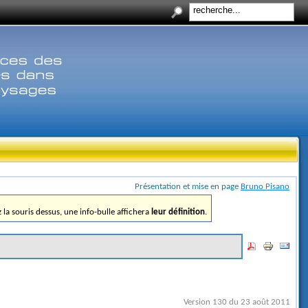
Présentation et mise en page
Bruno Pisano
ez la souris dessus, une info-bulle affichera
leur définition
.
Version 130 du 23 août 2011