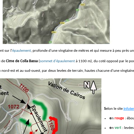
nt sur l'
épaulement
, profonde d'une vingtaine de mètres et qui mesure à peu près un 
e de
Cime de Colla Bassa
(
sommet d'épaulement
à 1100 m), du coté opposé par le po
 au nord-est et au sud-ouest, par deux levées de terrain, hautes chacune d'une vingtain
Selon le site
Infote
en
rouge
: ébou
en
vert
: levées