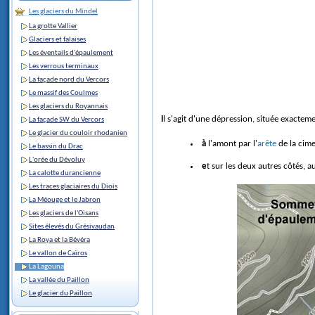
Les glaciers du Mindel
La grotte Vallier
Glaciers et falaises
Les éventails d'épaulement
Les verrous terminaux
La façade nord du Vercors
Le massif des Coulmes
Les glaciers du Royannais
Il s'agit d'une dépression, située exacteme
La façade SW du Vercors
Le glacier du couloir rhodanien
à l'amont par l'
arête
de la cim
Le bassin du Drac
L'orée du Dévoluy
et sur les deux autres côtés,
La calotte durancienne
Les traces glaciaires du Diois
La Méouge et le Jabron
Les glaciers de l'Oisans
Sites élevés du Grésivaudan
La Roya et la Bévéra
Le vallon de Caïros
La Lagouna
La vallée du Paillon
Le glacier du Paillon