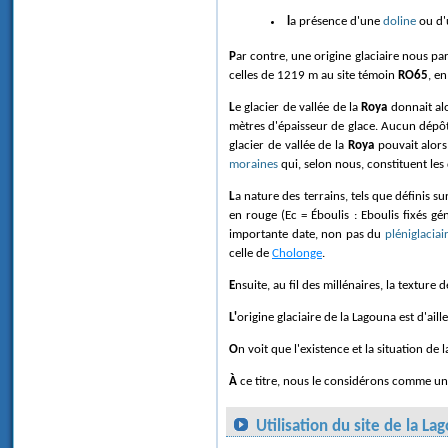
la présence d'une
doline
ou d
Par contre, une origine glaciaire nous pa
celles de 1219 m au site témoin
RO65
, e
Le glacier de vallée de la
Roya
donnait alo
mètres d'épaisseur de glace. Aucun dépô
glacier de vallée de la
Roya
pouvait alor
moraines
qui, selon nous, constituent les
La nature des terrains, tels que définis s
en rouge (Ec = Éboulis : Eboulis fixés 
importante date, non pas du
pléniglaciai
celle de
Cholonge
.
Ensuite, au fil des millénaires, la texture 
L'origine glaciaire de la Lagouna est d'
On voit que l'existence et la situation de 
À
ce titre, nous le considérons comme un s
Utilisation du site de la L