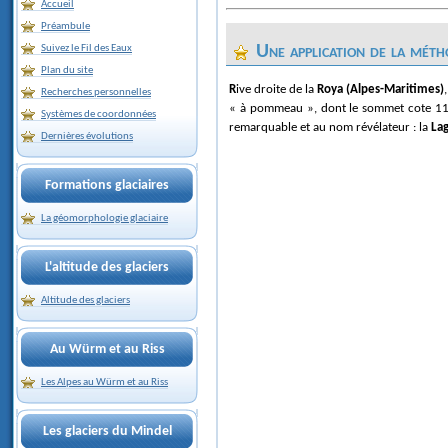
Accueil
Préambule
Une application de la méth
Suivez le Fil des Eaux
Plan du site
Rive droite de la
Roya (Alpes-Maritimes)
Recherches personnelles
« à pommeau », dont le sommet cote 110
Systèmes de coordonnées
remarquable et au nom révélateur : la
La
Dernières évolutions
Formations glaciaires
La géomorphologie glaciaire
L'altitude des glaciers
Altitude des glaciers
Au Würm et au Riss
Les Alpes au Würm et au Riss
Les glaciers du Mindel