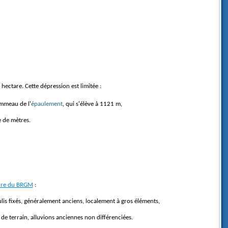
hectare. Cette dépression est limitée :
mmeau de l'
épaulement
, qui s'élève à 1121 m,
e de mètres.
rre du BRGM
:
lis fixés, généralement anciens, localement à gros éléments,
 de terrain, alluvions anciennes non différenciées.