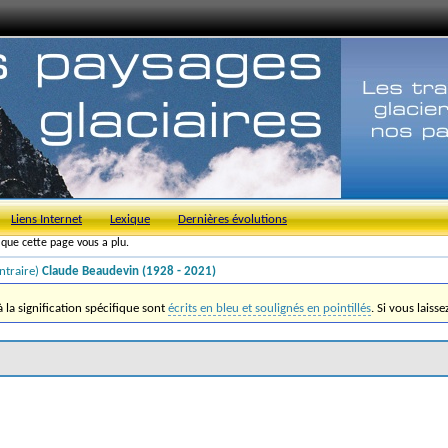
Liens Internet
Lexique
Dernières évolutions
s que cette page vous a plu.
ntraire)
Claude Beaudevin (1928 - 2021)
la signification spécifique sont
écrits en bleu et soulignés en pointillés
. Si vous laiss