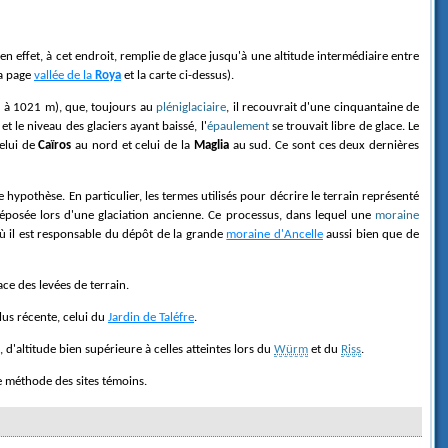
 en effet, à cet endroit, remplie de glace jusqu'à une altitude intermédiaire entre
la page
vallée de la
Roya
et la carte ci-dessus).
7
à 1021 m), que, toujours au
pléniglaciaire
, il recouvrait d'une cinquantaine de
et le niveau des glaciers ayant baissé, l'
épaulement
se trouvait libre de glace. Le
celui de
Caïros
au nord et celui de la
Maglia
au sud. Ce sont ces deux dernières
e hypothèse. En particulier, les termes utilisés pour décrire le terrain représenté
déposée lors d'une glaciation ancienne. Ce processus, dans lequel une
moraine
où il est responsable du dépôt de la grande
moraine d'Ancelle
aussi bien que de
ace des levées de terrain.
lus récente, celui du
Jardin de Taléfre
.
d'altitude bien supérieure à celles atteintes lors du
Würm
et du
Riss
.
re méthode des sites témoins.