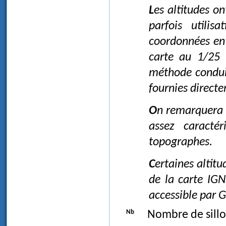
Les altitudes ont été relevées sur les cartes IGN au 1/ 25 000, avec
parfois utilis
coordonnées en 
carte au 1/25 
méthode conduit
fournies directe
On remarquera que les reliefs utilisés dans cette étude sont souvent
assez caractér
topographes.
Certaines altitudes ont été déterminées grâce aux courbes de niveau
de la carte IGN
accessible par G
Nb
Nombre de sillo