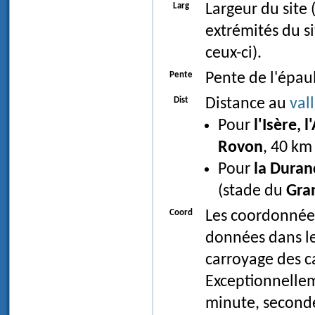
Larg
Largeur du site 
extrémités du s
ceux-ci).
Pente
Pente de l'épau
Dist
Distance au
val
Pour
l'Isère, 
Rovon
, 40 km
Pour
la Duran
(stade du
Gra
Coord
Les coordonnées
données dans l
carroyage des c
Exceptionnellem
minute, seconde