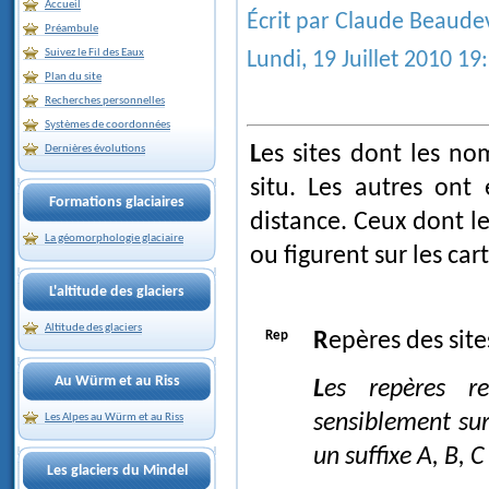
Accueil
Écrit par Claude Beaude
Préambule
Suivez le Fil des Eaux
Lundi, 19 Juillet 2010 19
Plan du site
Recherches personnelles
Systèmes de coordonnées
Les sites dont les 
Dernières évolutions
situ. Les autres ont
Formations glaciaires
distance. Ceux dont 
La géomorphologie glaciaire
ou figurent sur les car
L'altitude des glaciers
Altitude des glaciers
Rep
Repères des sit
Au Würm et au Riss
Les repères relatifs à plusieurs sites caractéristiques situés
sensiblement su
Les Alpes au Würm et au Riss
un suffixe A, B, 
Les glaciers du Mindel