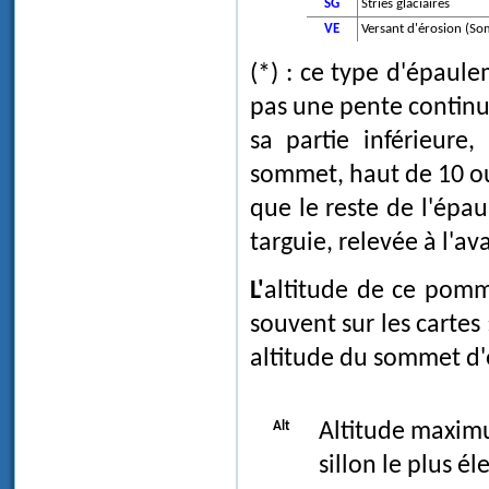
SG
Stries glaciaires
VE
Versant d'érosion (S
(*) : ce type d'épaul
pas une pente continue
sa partie inférieure
sommet, haut de 10 ou
que le reste de l'épa
targuie, relevée à l'
L'altitude de ce pommeau, un point très caractéristique du relief, figure
souvent sur les cartes
altitude du sommet d
Alt
Altitude maximum
sillon le plus él