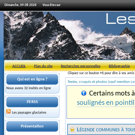
Dimanche, 09.08.2026
Vous êtes sur
ACCUEIL
Plan du site
Recherches personnelles
Bibliographie
Cliquez sur ce bouton
+1
pour dire à vos ami
Qui est en ligne ?
Textes, croquis et photos (sauf mention co
Nous avons 32 invités en ligne
Certains mots à 
soulignés en pointil
Fil RSS
Les paysages glaciaires
Présentation
Légende communes à tous 