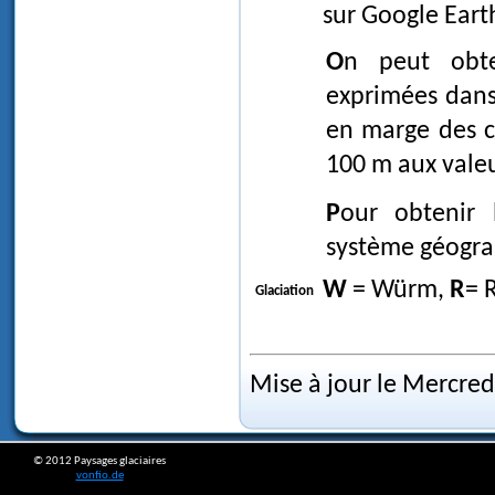
sur Google Eart
On peut obtenir une valeur approchée des coordonnées
exprimées dans
en marge des c
100 m aux valeu
Pour obtenir la valeur des coordonnées exprimées dans le
système géograph
W
= Würm,
R
= 
Glaciation
Mise à jour le Mercre
© 2012 Paysages glaciaires
vonfio.de