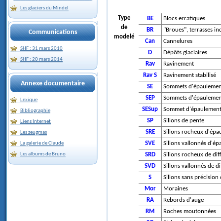
Les glaciers du Mindel
Type
BE
Blocs erratiques
de
BR
"Broues", terrasses in
Communications
modelé
Can
Cannelures
SHF : 31 mars 2010
D
Dépôts glaciaires
SHF : 20 mars 2014
Rav
Ravinement
Rav S
Ravinement stabilisé
Annexe documentaire
SE
Sommets d'épaulemen
SEP
Sommets d'épaulemen
Lexique
SESup
Sommet d'épaulement
Bibliographie
SP
Sillons de pente
Liens Internet
SRE
Sillons rocheux d'épa
Les zeugmas
SVE
Sillons vallonnés d'é
La galerie de Claude
SRD
Sillons rocheux de dif
Les albums de Bruno
SVD
Sillons vallonnés de d
S
Sillons sans précision
Mor
Moraines
RA
Rebords d'auge
RM
Roches moutonnées