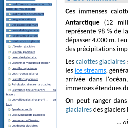
La diffluence rissienne de St-
Nizier-du-Moucherotte
Ces immenses calot
La diffluence de Merdaret
Les glaciers vêlants
Antarctique
(12 mil
Des glaciers sur Mars
représente 98 % de la 
Les icefields glaciaires
Ice streams et surges
dépasser 4.000 m. Leur
Confluence de glaciers
L'érosion glaciaire
des précipitations imp
Les eaux glaciaires
Le modelé glaciaire
Les
calottes glaciaires
Les formes mineures d'érosion
Les sillons glaciaires
les
ice streams
, génér
Les cirques glaciaires
arrivée dans l'océan
Les vallons glaciaires
Reliefs glaciaires remarquables
immenses étendues de 
Les vallées glaciaires profil ... en
travers
On peut ranger dan
Les vallées glaciaires profil ... en
long
glaciaires
des glaciers
Epaules et seuils
Les ravinements glaciaires
Les versants d'érosion
... 
Les dépôts glaciaires