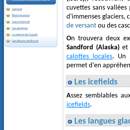
cuvettes sans vallées 
Lexique
d'immenses glaciers,
Bibliographie
Liens Internet
de versant
ou des cas
Les zeugmas
La galerie de Claude
On trouvera deux ex
Les albums de Bruno
Sandford (Alaska)
et 
calottes locales
. Un 
permet d'en appréhende
Les icefields
Assez semblables au
icefields
.
Les langues gla