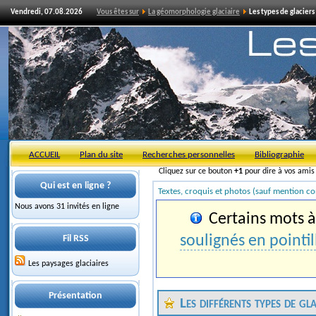
Vendredi, 07.08.2026
Vous êtes sur
La géomorphologie glaciaire
Les types de glaciers
ACCUEIL
Plan du site
Recherches personnelles
Bibliographie
Cliquez sur ce bouton
+1
pour dire à vos ami
Qui est en ligne ?
Textes, croquis et photos (sauf mention co
Nous avons 31 invités en ligne
Certains mots à 
soulignés en pointil
Fil RSS
Les paysages glaciaires
Présentation
Les différents types de gla