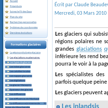
Accueil
Écrit par Claude Beaude
Préambule
Suivez le Fil des Eaux
Mercredi, 03 Mars 2010
Plan du site
Recherches personnelles
Systèmes de coordonnées
Les glaciers qui subsistent actuellement dans nos montagnes et dans les
Dernières évolutions
régions polaires ne 
Formations glaciaires
grandes
glaciations
q
La géomorphologie glaciaire
inférieure les rend b
Les glaciations quaternaires
Les types de glaciers
pourra le voir à la page
Les lobes glaciaires
Les calottes locales
Les spécialistes des phénomènes glaciaires actuels auront peut-être
Les nappes glaciaires
parfois quelque peine 
Les digitations
Le glacier Malaspina
Epaisseur des glaciers
Les glaciers peuvent a
Les diffluences
Les diffluences de Montaud
La diffluence würmienne de St-
Les inlandsis
Nizier-du-Moucherotte