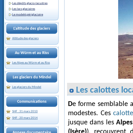
Les dépôts glacio-lacustres
Les lacs glaciaires
Le modelé périglaciaire
L'altitude des glaciers
Altitude des glaciers
Au Würm et au Riss
Les Alpes au Würm et au Riss
Les glaciers du Mindel
Les glaciers du Mindel
Les calottes loc
Communications
De forme semblable
modestes. Ces
calott
SHF : 31 mars 2010
SHF : 20 mars 2014
jusque dans les
Alpes
(Isère)
), recouvrent 
Annexe documentaire