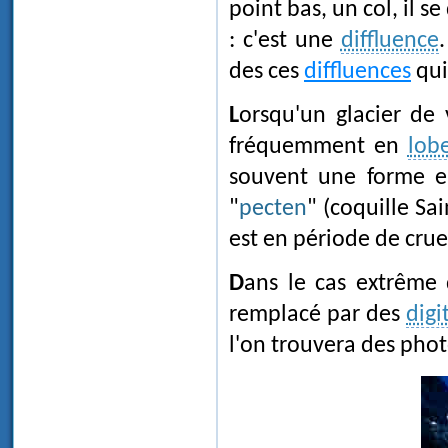
point bas, un col, il s
: c'est une
diffluence
des ces
diffluences
qui
Lorsqu'un glacier de vallée parvient jusque dans la plaine, il s'y étale
fréquemment en
lob
souvent une forme e
"
pecten
" (coquille Sa
est en période de crue
Dans le cas extrême 
remplacé par des
digi
l'on trouvera des pho