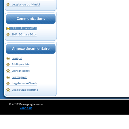
Les glaciers du Mindel
Communications
SHF : 31 mars 2010
SHF : 20 mars 2014
Annexe documentaire
Lexique
Bibliographie
Liens Internet
Les zeugmas
La galerie de Claude
Les albums de Bruno
© 2012 Paysages glaciaires
vonfio.de