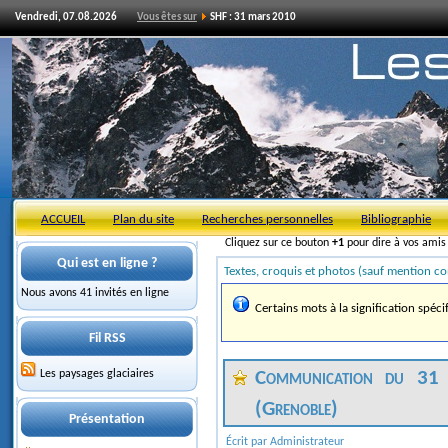
Vendredi, 07.08.2026
Vous êtes sur
SHF : 31 mars 2010
ACCUEIL
Plan du site
Recherches personnelles
Bibliographie
Cliquez sur ce bouton
+1
pour dire à vos ami
Qui est en ligne ?
Textes, croquis et photos (sauf mention co
Nous avons 41 invités en ligne
Certains mots à la signification spéci
Fil RSS
Les paysages glaciaires
Communication du 31 
(Grenoble)
Présentation
Écrit par Administrateur