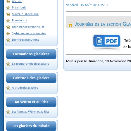
Accueil
Vendredi, 15 Août 2014 15:57
Préambule
Suivez le Fil des Eaux
Plan du site
Journées de la section Gla
Recherches personnelles
Systèmes de coordonnées
Dernières évolutions
Tél
de l
Formations glaciaires
Mise à jour le Dimanche, 13 Novembre 2
La géomorphologie glaciaire
L'altitude des glaciers
Altitude des glaciers
Au Würm et au Riss
Les Alpes au Würm et au Riss
Les glaciers du Mindel