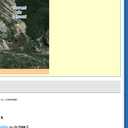
res
, comme :
 B
,
allées
ou de
type C
,