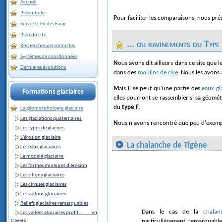
Accueil
Préambule
Pour faciliter les comparaisons, nous p
Suivez le Fil des Eaux
Plan du site
... ou ravinements du Type
Recherches personnelles
Systèmes de coordonnées
Nous avons dit ailleurs dans ce site que les eaux formées par fusion à la surface d'un glacier, après être descendues jusqu'à la surface d'écoulement intra glaciaire, gagnent les flancs d'auge où elles circulent
Dernières évolutions
dans des
moulins de rive
. Nous les avons
Mais il se peut qu'une partie des
eaux gl
Formations glaciaires
elles pourront se rassembler si sa géométr
du
type F
.
La géomorphologie glaciaire
Les glaciations quaternaires
Nous n'avons rencontré que peu d'exem
Les types de glaciers
L'érosion glaciaire
La chalanche de Tigène
Les eaux glaciaires
Le modelé glaciaire
Les formes mineures d'érosion
Les sillons glaciaires
Les cirques glaciaires
Les vallons glaciaires
Reliefs glaciaires remarquables
Dans le cas de la
chalan
Les vallées glaciaires profil ... en
travers
particulièrement remarquable 