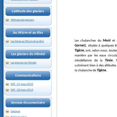
L'altitude des glaciers
Altitude des glaciers
Au Würm et au Riss
Les chalanches du
Mont
et
Les Alpes au Würm et au Riss
Gornet)
, situées à quelques 
Tigène,
ont, selon nous, toute
Les glaciers du Mindel
manière par les eaux circula
mindélienne de la
Tinée
. 
Les glaciers du Mindel
culminent bien à des altitudes
la chalanche de
Tigène
.
Communications
SHF : 31 mars 2010
SHF : 20 mars 2014
Annexe documentaire
Lexique