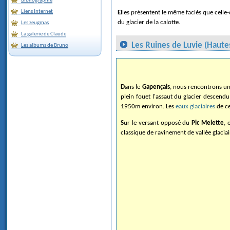
Bibliographie
Liens Internet
Elles présentent le même faciès que celle-ci, en particulier la présence de ravines prenant naissance sur leurs rives, ce qui montre, selon nous, que ces ravines ont également été créées lors des stades de repli
du glacier de la calotte.
Les zeugmas
La galerie de Claude
Les Ruines de Luvie (Haute
Les albums de Bruno
Dans le
Gapençais
, nous rencontrons un
plein fouet l'assaut du glacier descend
1950m environ. Les
eaux glaciaires
de ce
Sur le versant opposé du
Pic Melette
, 
classique de ravinement de vallée glaci