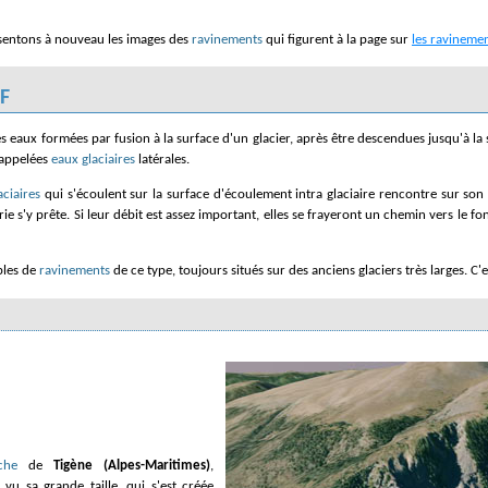
résentons à nouveau les images des
ravinements
qui figurent à la page sur
les ravinemen
 F
 appelées
eaux glaciaires
latérales.
aciaires
qui s'écoulent sur la surface d'écoulement intra glaciaire rencontre sur son
ie s'y prête. Si leur débit est assez important, elles se frayeront un chemin vers le fo
ples de
ravinements
de ce type, toujours situés sur des anciens glaciers très larges. C'
che
de
Tigène (Alpes-Maritimes)
,
vu sa grande taille, qui s'est créée