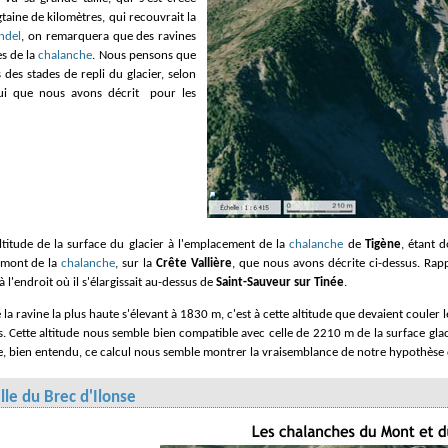
gtaine de kilomètres, qui recouvrait la
ndel
, on remarquera que des ravines
es de la
chalanche
. Nous pensons que
 des stades de repli du glacier, selon
ui que nous avons décrit pour les
ltitude de la surface du glacier à l'emplacement de la
chalanche
de
Tigène
, étant d
 amont de la
chalanche
, sur la
Crête Vallière
, que nous avons décrite ci-dessus. Rapp
l'endroit où il s'élargissait au-dessus de
Saint-Sauveur sur Tinée
.
e la ravine la plus haute s'élevant à 1830 m, c'est à cette altitude que devaient couler 
. Cette altitude nous semble bien compatible avec celle de 2210 m de la surface glac
, bien entendu, ce calcul nous semble montrer la vraisemblance de notre hypothèse 
lle du Brec d'Ilonse