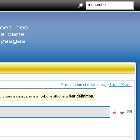
Présentation et mise en page
Bruno Pisano
ez la souris dessus, une info-bulle affichera
leur définition
.