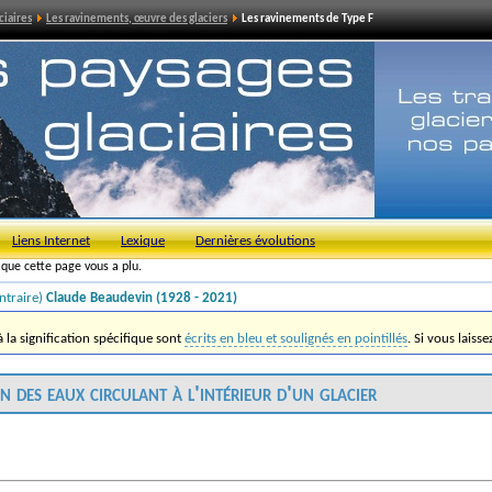
ciaires
Les ravinements, œuvre des glaciers
Les ravinements de Type F
Liens Internet
Lexique
Dernières évolutions
s que cette page vous a plu.
ntraire)
Claude Beaudevin (1928 - 2021)
la signification spécifique sont
écrits en bleu et soulignés en pointillés
. Si vous laiss
n des eaux circulant à l'intérieur d'un glacier