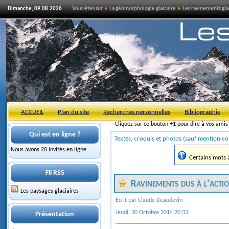
Dimanche, 09.08.2026
Vous êtes sur
La géomorphologie glaciaire
Les ravinements gla
ACCUEIL
Plan du site
Recherches personnelles
Bibliographie
Cliquez sur ce bouton
+1
pour dire à vos ami
Qui est en ligne ?
Textes, croquis et photos (sauf mention co
Nous avons 20 invités en ligne
Certains mots à 
Fil RSS
Ravinements dus à l'actio
Les paysages glaciaires
Écrit par Claude Beaudevin
Jeudi, 30 Octobre 2014 20:33
Présentation