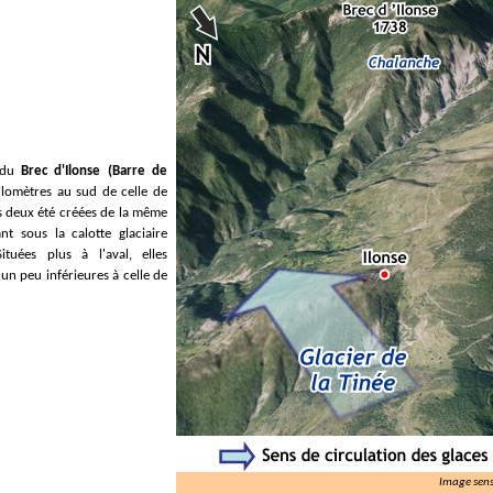
 du
Brec d'Ilonse (Barre de
kilomètres au sud de celle de
s deux été créées de la même
nt sous la calotte glaciaire
Situées plus à l'aval, elles
 un peu inférieures à celle de
Image sens