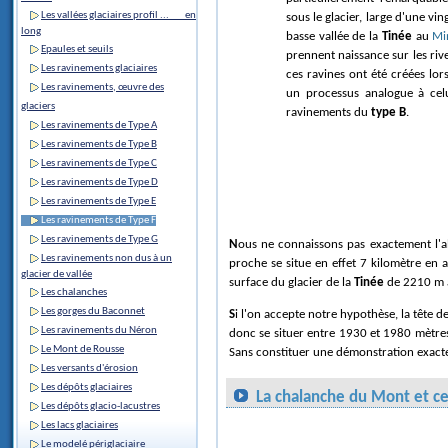
Les vallées glaciaires profil ... en
sous le glacier, large d'une vin
long
basse vallée de la
Tinée
au
Mi
Epaules et seuils
prennent naissance sur les riv
Les ravinements glaciaires
ces ravines ont été créées lors
Les ravinements, œuvre des
un processus analogue à cel
glaciers
ravinements du
type B
.
Les ravinements de Type A
Les ravinements de Type B
Les ravinements de Type C
Les ravinements de Type D
Les ravinements de Type E
Les ravinements de Type F
Les ravinements de Type G
Nous ne connaissons pas exactement l'a
Les ravinements non dus à un
proche se situe en effet 7 kilomètre en
glacier de vallée
surface du glacier de la
Tinée
de 2210 m à 
Les chalanches
Les gorges du Baconnet
Si l'on accepte notre hypothèse, la tête d
Les ravinements du Néron
donc se situer entre 1930 et 1980 mètres
Le Mont de Rousse
Sans constituer une démonstration exacte
Les versants d'érosion
Les dépôts glaciaires
La chalanche du Mont et ce
Les dépôts glacio-lacustres
Les lacs glaciaires
Le modelé périglaciaire