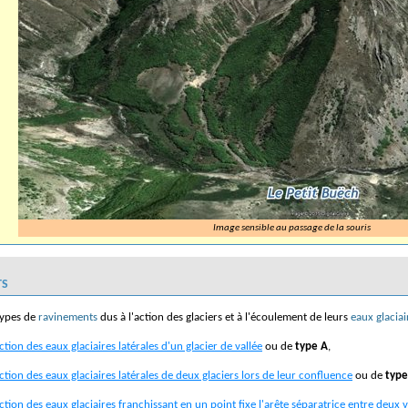
Image sensible au passage de la souris
ts
types de
ravinements
dus à l'action des glaciers et à l'écoulement de leurs
eaux glaciai
ction des eaux glaciaires latérales d'un glacier de vallée
ou de
type A
,
action des eaux glaciaires latérales de deux glaciers lors de leur confluence
ou de
type
action des eaux glaciaires franchissant en un point fixe l'arête séparatrice entre deux v