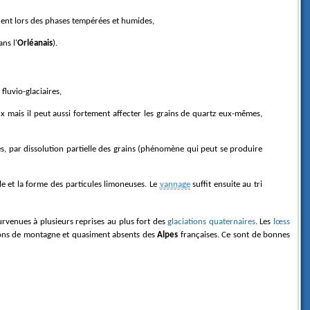
ent lors des phases tempérées et humides,
ns l'
Orléanais
).
fluvio-glaciaires,
ux mais il peut aussi fortement affecter les grains de quartz eux-mêmes,
lle et la forme des particules limoneuses. Le
vannage
suffit ensuite au tri
rvenues à plusieurs reprises au plus fort des
glaciations quaternaires
. Les
lœss
gions de montagne et quasiment absents des
Alpes
françaises. Ce sont de bonnes