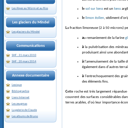
le
sol sur
lœss
est un
lœss
argi
Les Alpes au Würm et au Riss
le
limon éolien
, sédiment d'or
Les glaciers du Mindel
La fraction limoneuse (2 à 50 microns) pe
Les glaciers du Mindel
au remaniement de la farine
gl
Communications
à la pulvérisation des minéra
produisant ainsi une abondan
SHF : 31 mars 2010
à l'amenuisement de la taille des minéraux, quartz compris, dans les horizons superficiels des sols lessivés, dégradés, par dissolution partielle des grains (phénomène qui peut se produire
SHF : 20 mars 2014
également dans d'autres terrain
Annexe documentaire
à l'entrechoquement des grain
des éléments fins.
Lexique
Cette roche est très largement répandue
Bibliographie
couvrent des surfaces considérables dans
Liens Internet
terres arables, d'où leur importance éc
Les zeugmas
La galerie de Claude
Les albums de Bruno