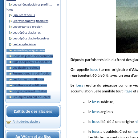
Les vallées glaciaires profil ... en
long
Epaules et seuils
Les ravinements glaciaires
Les versants d'érosion
Les dépôts glaciaires
Les dépôts glacio-lacustres
Les lacs glaciaires
Le modelé périglaciaire
Coins de glace, cryoturbation
Déposés parfois très loin du front des gl
Sols polygonaux et sols striés
Les glaciers rocheux
On appelle
lœss
(terme originaire d'
Als
Formes dues à la gélifraction
représentent 60 à 80 %, avec un peu d'argi
Les formes de déflation
Le
lœss
résulte du piégeage par une vég
Gélifluxion et solifluxion
accumulation ; elle annihile tout
litage
et 
Pingos, palses et lithalses
Les laquets du col de Cenise
le
lœss
sableux,
L'altitude des glaciers
le
lœss
argileux,
le
lœss
lité, dû à une origine
n
Altitude des glaciers
le
lœss
a doublets. C'est un
lœ
Au Würm et au Riss
Les lits bruns sont plus riches e