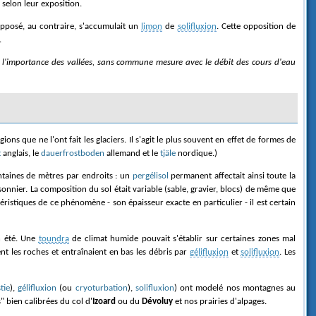
 selon leur exposition.
 opposé, au contraire, s'accumulait un
limon
de
solifluxion
. Cette opposition de
.
, l'importance des vallées, sans commune mesure avec le débit des cours d'eau
ons que ne l'ont fait les glaciers. Il s'agit le plus souvent en effet de formes de
t
anglais, le
dauerfrostboden
allemand et le
tjäle
nordique.)
centaines de mètres par endroits : un
pergélisol
permanent affectait ainsi toute la
onnier. La composition du sol était variable (sable, gravier, blocs) de même que
ristiques de ce phénomène - son épaisseur exacte en particulier - il est certain
n été. Une
toundra
de climat humide pouvait s'établir sur certaines zones mal
nt les roches et entraînaient en bas les débris par
gélifluxion
et
solifluxion
. Les
tie
),
gélifluxion
(ou
cryoturbation
),
solifluxion
) ont modelé nos montagnes au
s" bien calibrées du col d'
Izoard
ou du
Dévoluy
et nos prairies d'alpages.