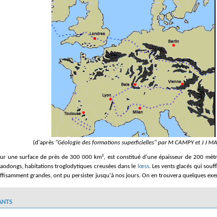
(d'après
"Géologie des formations superficielles" par M CAMPY et J J M
sur une surface de près de 300 000 km², est constitué d'une épaisseur de 200 mèt
yaodongs, habitations troglodytiques creusées dans le
lœss
. Les vents glacés qui souf
uffisamment grandes, ont pu persister jusqu'à nos jours. On en trouvera quelques exe
ants