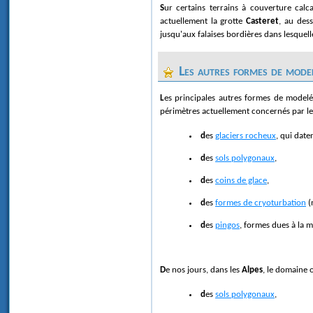
Sur certains terrains à couverture calc
actuellement la grotte
Casteret
, au des
jusqu'aux falaises bordières dans lesquell
Les autres formes de model
Les principales autres formes de model
périmètres actuellement concernés par le
des
glaciers rocheux
, qui dat
des
sols polygonaux
,
des
coins de glace
,
des
formes de cryoturbation
(
des
pingos
, formes dues à la m
De nos jours, dans les
Alpes
, le domaine 
des
sols polygonaux
,