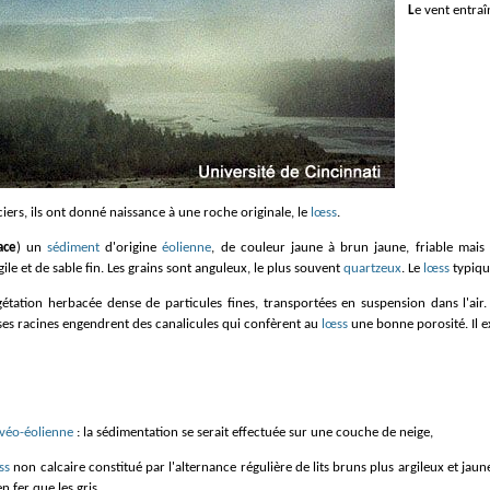
Le vent entra
aciers, ils ont donné naissance à une roche originale, le
lœss
.
ace
) un
sédiment
d'origine
éolienne
, de couleur jaune à brun jaune, friable mais 
le et de sable fin. Les grains sont anguleux, le plus souvent
quartzeux
. Le
lœss
typiqu
étation herbacée dense de particules fines, transportées en suspension dans l'air
ses racines engendrent des canalicules qui confèrent au
lœss
une bonne porosité. Il e
ivéo-éolienne
: la sédimentation se serait effectuée sur une couche de neige,
ss
non calcaire constitué par l'alternance régulière de lits bruns plus argileux et jau
n fer que les gris,