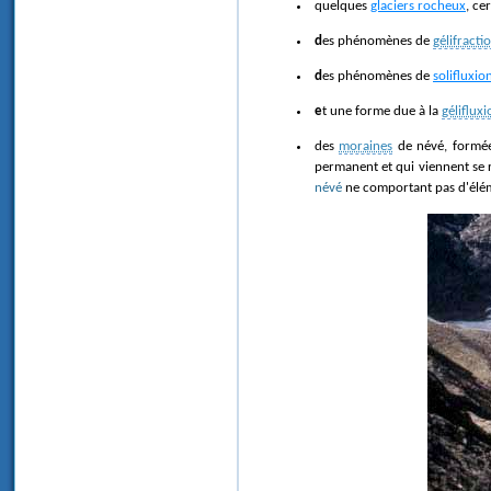
quelques
glaciers rocheux
, ce
des phénomènes de
gélifracti
des phénomènes de
solifluxio
et une forme due à la
gélifluxi
des
moraines
de névé, formées
permanent et qui viennent se r
névé
ne comportant pas d'élém