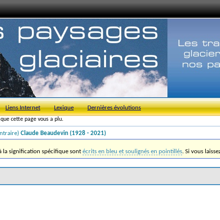
Liens Internet
Lexique
Dernières évolutions
s que cette page vous a plu.
ntraire)
Claude Beaudevin (1928 - 2021)
la signification spécifique sont
écrits en bleu et soulignés en pointillés
. Si vous laiss