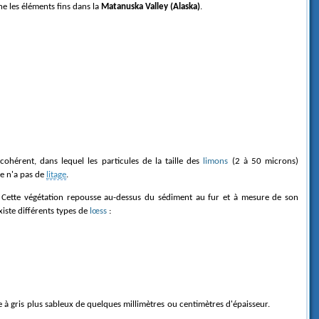
îne les éléments fins dans la
Matanuska Valley (Alaska)
.
cohérent, dans lequel les particules de la taille des
limons
(2 à 50 microns)
e n'a pas de
litage
.
. Cette végétation repousse au-dessus du sédiment au fur et à mesure de son
xiste différents types de
lœss
:
ne à gris plus sableux de quelques millimètres ou centimètres d'épaisseur.