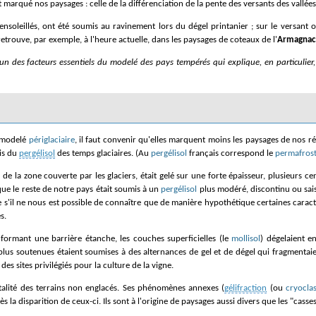
marqué nos paysages : celle de la différenciation de la pente des versants des vallées
 ensoleillés, ont été soumis au ravinement lors du dégel printanier ; sur le versant
etrouve, par exemple, à l'heure actuelle, dans les paysages de coteaux de l'
Armagnac
un des facteurs essentiels du modelé des pays tempérés qui explique, en particulier
u modelé
périglaciaire
, il faut convenir qu'elles marquent moins les paysages de nos régi
ois du
pergélisol
des temps glaciaires. (Au
pergélisol
français correspond le
permafros
rs de la zone couverte par les glaciers, était gelé sur une forte épaisseur, plusieurs 
ue le reste de notre pays était soumis à un
pergélisol
plus modéré, discontinu ou sais
s'il ne nous est possible de connaître que de manière hypothétique certaines caracté
s.
, formant une barrière étanche, les couches superficielles (le
mollisol
) dégelaient e
plus soutenues étaient soumises à des alternances de gel et de dégel qui fragmentaie
des sites privilégiés pour la culture de la vigne.
otalité des terrains non englacés. Ses phénomènes annexes (
gélifraction
(ou
cryoclas
s la disparition de ceux-ci. Ils sont à l'origine de paysages aussi divers que les "casse