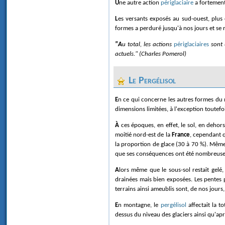
Une autre action
périglaciaire
a fortement 
Les versants exposés au sud-ouest, plus
formes a perduré jusqu'à nos jours et se r
"Au total, les actions
périglaciaires
sont 
actuels." (Charles Pomerol)
Le Pergélisol
En ce qui concerne les autres formes d
dimensions limitées, à l'exception toutef
À ces époques, en effet, le sol, en deho
moitié nord-est de la
France
, cependant q
la proportion de glace (30 à 70 %). Même 
que ses conséquences ont été nombreuse
Alors même que le sous-sol restait gelé
drainées mais bien exposées. Les pentes 
terrains ainsi ameublis sont, de nos jours, 
En montagne, le
pergélisol
affectait la t
dessus du niveau des glaciers ainsi qu'aprè