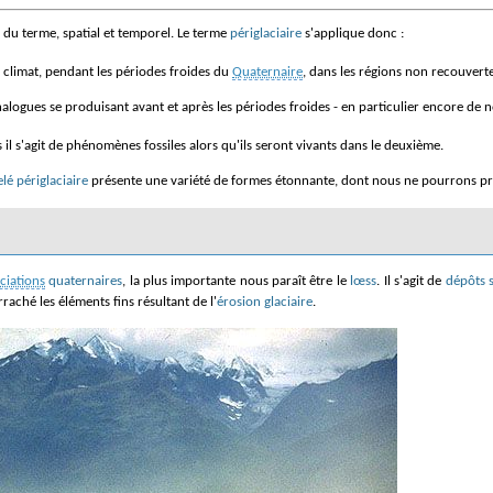
ns du terme, spatial et temporel. Le terme
périglaciaire
s'applique donc :
 climat, pendant les périodes froides du
Quaternaire
, dans les régions non recouvertes
alogues se produisant avant et après les périodes froides - en particulier encore de 
 il s'agit de phénomènes fossiles alors qu'ils seront vivants dans le deuxième.
é périglaciaire
présente une variété de formes étonnante, dont nous ne pourrons pré
aciations
quaternaires
, la plus importante nous paraît être le
lœss
. Il s'agit de
dépôts s
raché les éléments fins résultant de l'
érosion glaciaire
.