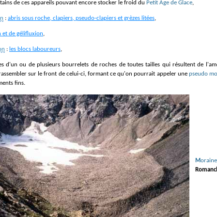
rtains de ces appareils pouvant encore stocker le froid du
Petit Age de Glace
,
on
:
abris sous roche, clapiers, pseudo-clapiers et grèzes litées
,
n et de gélifluxion
,
on
:
les blocs laboureurs
,
 d'un ou de plusieurs bourrelets de roches de toutes tailles qui résultent de l'a
assembler sur le front de celui-ci, formant ce qu'on pourrait appeler une
pseudo mo
ents fins.
Morai
Romanch