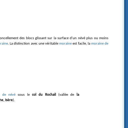
moncellement des blocs glissant sur la surface d'un névé plus ou moins
raine
. La distinction avec une véritable
moraine
est facile, la
moraine de
ne de névé
sous le
col du Rochail
(vallée de
la
e, Isère
).