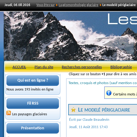
Jeudi, 06.08.2026
Vous êtes sur
La géomorphologie glaciaire
Le modelé périglaciaire
ACCUEIL
Plan du site
Recherches personnelles
Bibliographie
Cliquez sur ce bouton
+1
pour dire à vos ami
Qui est en ligne ?
Textes, croquis et photos (sauf mention co
Nous avons 193 invités en ligne
Certains mots à 
Fil RSS
Le modelé périglaciaire
Les paysages glaciaires
Écrit par Claude Beaudevin
Jeudi, 11 Août 2011 17:43
Présentation