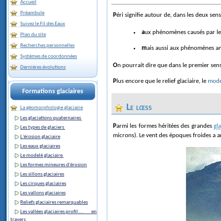
Accueil
Préambule
Péri signifie autour de, dans les deux se
Suivez le Fil des Eaux
aux phénomènes causés par le
Plan du site
Recherches personnelles
mais aussi aux phénomènes an
Systèmes de coordonnées
On pourrait dire que dans le premier sens
Dernières évolutions
Plus encore que le relief glaciaire, le
model
Formations glaciaires
Le lœss
La géomorphologie glaciaire
Les glaciations quaternaires
Parmi les formes héritées des grandes
gl
Les types de glaciers
microns). Le vent des époques froides a ar
L'érosion glaciaire
Les eaux glaciaires
Le modelé glaciaire
Les formes mineures d'érosion
Les sillons glaciaires
Les cirques glaciaires
Les vallons glaciaires
Reliefs glaciaires remarquables
Les vallées glaciaires profil ... en
travers