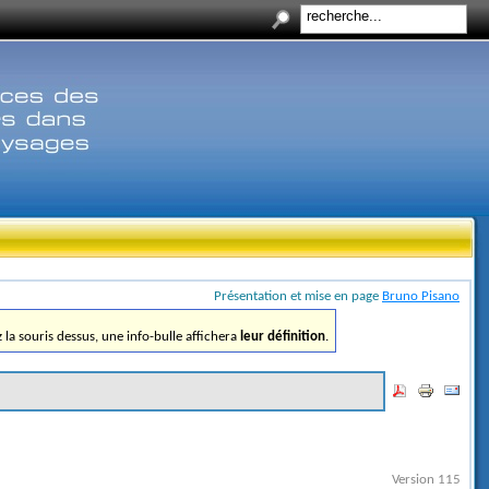
Présentation et mise en page
Bruno Pisano
ez la souris dessus, une info-bulle affichera
leur définition
.
Version 115