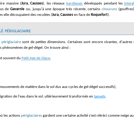
aire massive (
Jura, Causses
), les réseaux
karstiques
développés pendant les
interg
sus de
Gavarnie
ou, jusqu'à une époque très récente, certains
chouruns
(gouffres
es elle découpaient des reculées (
Jura, Causses
en face de
Roquefort
).
é périglaciaire
é
périglaciaire
sont de petites dimensions. Certaines sont encore vivantes, d'autres s
s phénomènes de gel-dégel. On trouve ainsi :
ent souvent du
Petit Age de Glace
,
mouvements de matière dans le sol dus aux cycles de gel-dégel successifs),
igration de l'eau dans le sol, ultérieurement transformés en
laquets
.
où les actions
périglaciaires
gardent une certaine activité s'est rétréci comme neige au 