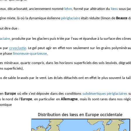
leux, décarbonaté, anciennement nommé
lehm
, formé par altération du
lœss
sous-jac
igine mixte, là où la dynamique éolienne
périglaciaire
était réduite (limon de
Beauce
da
ut être due :
aciaire
, produite par les glaciers puis triée par l'eau et épandue à la surface des cônes 
ux par
cryoclastie
. Le gel peut agir en effet non seulement sur les grains polyminéra
te phase
limoneuse-quartzeuse
,
s superficiels),
s de sable brassés par le vent. Les éclats détachés ont en effet le plus souvent la tai
 en
Europe
où elle s'est déposée dans des conditions
subdésertiques périglaciaires
su
 le nord de l'
Europe
, en particulier en
Allemagne
, mais ils sont rares dans nos ré
onomique