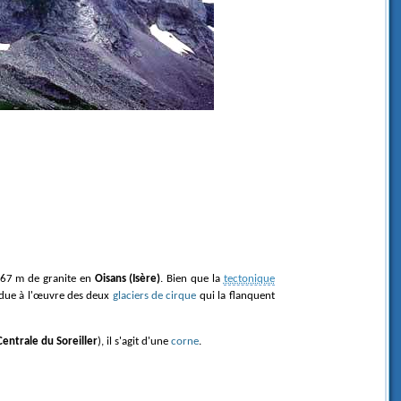
3167 m de granite en
Oisans (Isère)
. Bien que la
tectonique
t due à l'œuvre des deux
glaciers de cirque
qui la flanquent
Centrale du Soreiller
), il s'agit d'une
corne
.