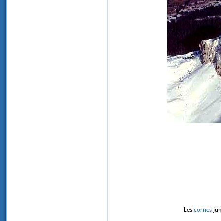
Les
cornes
jum