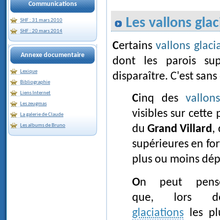
Communications
Les vallons gla
SHF : 31 mars 2010
SHF : 20 mars 2014
Certains
vallons glaci
Annexe documentaire
dont les parois sup
Lexique
disparaître. C'est sans
Bibliographie
Liens Internet
Cinq des
vallons
Les zeugmas
visibles sur cette
La galerie de Claude
Les albums de Bruno
du
Grand Villard
,
supérieures en for
plus ou moins dép
On peut penser
que, lors d
glaciations
les pl