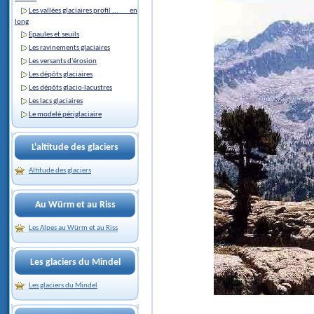
Les vallées glaciaires profil ... en
long
Epaules et seuils
Les ravinements glaciaires
Les versants d'érosion
Les dépôts glaciaires
Les dépôts glacio-lacustres
Les lacs glaciaires
Le modelé périglaciaire
L'altitude des glaciers
Altitude des glaciers
Au Würm et au Riss
Les Alpes au Würm et au Riss
Les glaciers du Mindel
Les glaciers du Mindel