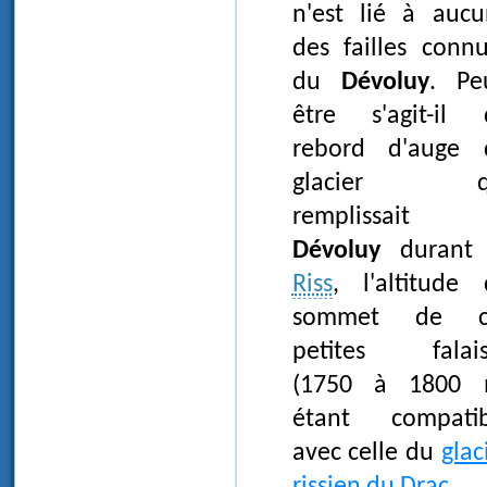
n'est lié à auc
des failles conn
du
Dévoluy
. Pe
être s'agit-il 
rebord d'auge 
glacier q
remplissait 
Dévoluy
durant 
Riss
, l'altitude
sommet de c
petites falais
(1750 à 1800 
étant compatib
avec celle du
glac
rissien du Drac
.