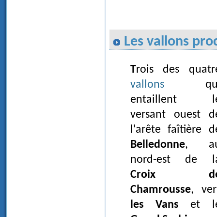
Les vallons pro
Trois des quatr
vallons
qu
entaillent l
versant ouest d
l'arête faîtière d
Belledonne
, a
nord-est de l
Croix d
Chamrousse
, ver
les Vans
et l