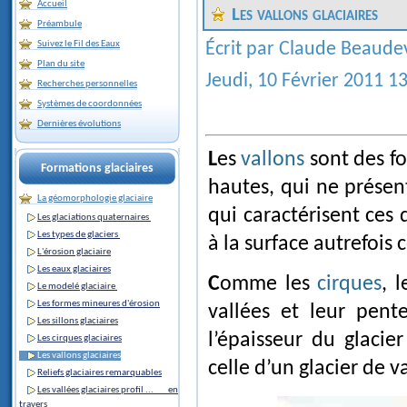
Accueil
Les vallons glaciaires
Préambule
Suivez le Fil des Eaux
Écrit par Claude Beaude
Plan du site
Jeudi, 10 Février 2011 1
Recherches personnelles
Systèmes de coordonnées
Dernières évolutions
Les
vallons
sont des f
Formations glaciaires
hautes, qui ne présen
La géomorphologie glaciaire
qui caractérisent ces 
Les glaciations quaternaires
Les types de glaciers
à la surface autrefois 
L'érosion glaciaire
Les eaux glaciaires
Comme les
cirques
, 
Le modelé glaciaire
Les formes mineures d'érosion
vallées et leur pen
Les sillons glaciaires
l’épaisseur du glacie
Les cirques glaciaires
Les vallons glaciaires
celle d’un glacier de v
Reliefs glaciaires remarquables
Les vallées glaciaires profil ... en
travers