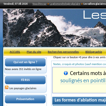
Vendredi, 07.08.2026
Vous êtes sur
La géomorphologie glaciaire
Les vallons glaciaires
ACCUEIL
Plan du site
Recherches personnelles
Bibliographie
Cliquez sur ce bouton
+1
pour dire à vos ami
Qui est en ligne ?
Textes, croquis et photos (sauf mention co
Nous avons 351 invités en ligne
Certains mots à 
soulignés en pointil
Fil RSS
Les paysages glaciaires
Présentation
Les formes d'ablation ma