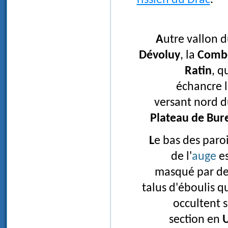
Autre vallon 
Dévoluy
, la
Comb
Ratin
, q
échancre 
versant nord 
Plateau de Bur
Le bas des parois
de l'
auge
es
masqué par de
talus d'éboulis q
occultent 
section en