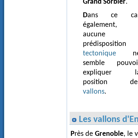
Grand Sorbier
.
Dans ce cas
également,
aucune
prédisposition
tectonique
n
semble pouvoi
expliquer l
position de
vallons
.
Les vallons d'E
Près de
Grenoble
, le 