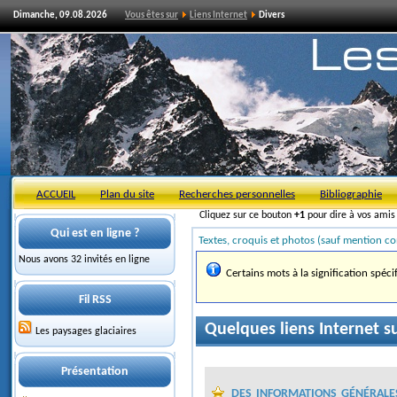
Dimanche, 09.08.2026
Vous êtes sur
Liens Internet
Divers
ACCUEIL
Plan du site
Recherches personnelles
Bibliographie
Cliquez sur ce bouton
+1
pour dire à vos ami
Qui est en ligne ?
Textes, croquis et photos (sauf mention co
Nous avons 32 invités en ligne
Certains mots à la signification spéci
Fil RSS
Quelques liens Internet sur
Les paysages glaciaires
Présentation
des informations générale