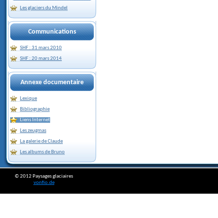
Les glaciers du Mindel
Communications
SHF : 31 mars 2010
SHF : 20 mars 2014
Annexe documentaire
Lexique
Bibliographie
Liens Internet
Les zeugmas
La galerie de Claude
Les albums de Bruno
© 2012 Paysages glaciaires
vonfio.de