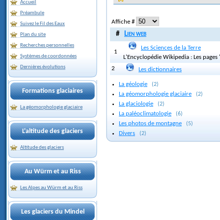
Accueil
Préambule
Affiche #
Suivez le Fil des Eaux
#
Lien web
Plan du site
Recherches personnelles
Les Sciences de la Terre
1
Systèmes de coordonnées
L'Encyclopédie Wikipedia : Les pages 
Dernières évolutions
2
Les dictionnaires
La géologie
(2)
Formations glaciaires
La géomorphologie glaciaire
(2)
La glaciologie
(2)
La géomorphologie glaciaire
La paléoclimatologie
(6)
Les photos de montagne
(5)
L'altitude des glaciers
Divers
(2)
Altitude des glaciers
Au Würm et au Riss
Les Alpes au Würm et au Riss
Les glaciers du Mindel