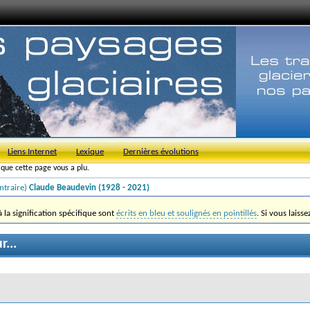
Liens Internet
Lexique
Dernières évolutions
s que cette page vous a plu.
ntraire)
Claude Beaudevin (1928 - 2021)
la signification spécifique sont
écrits en bleu et soulignés en pointillés
. Si vous laiss
...