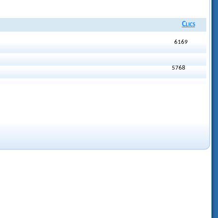
Clics
6169
5768