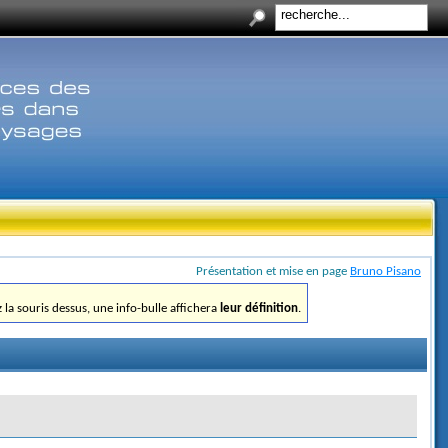
Présentation et mise en page
Bruno Pisano
ez la souris dessus, une info-bulle affichera
leur définition
.