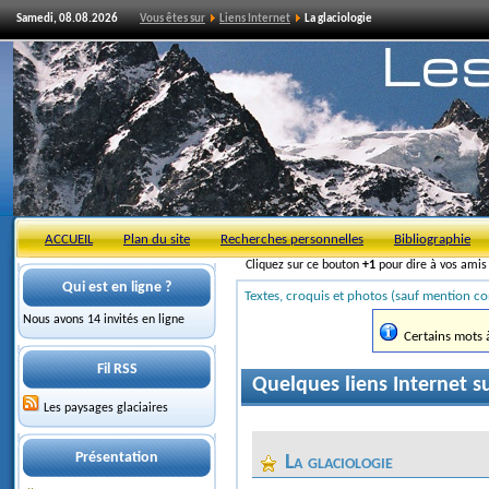
Samedi, 08.08.2026
Vous êtes sur
Liens Internet
La glaciologie
ACCUEIL
Plan du site
Recherches personnelles
Bibliographie
Cliquez sur ce bouton
+1
pour dire à vos ami
Qui est en ligne ?
Textes, croquis et photos (sauf mention co
Nous avons 14 invités en ligne
Certains mots à 
Fil RSS
Quelques liens Internet sur
Les paysages glaciaires
Présentation
La glaciologie