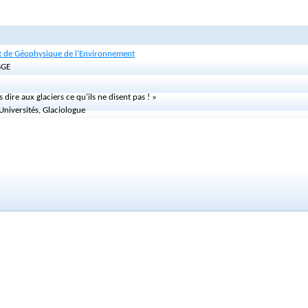
et de Géophysique de l’Environnement
GGE
s dire aux glaciers ce qu'ils ne disent pas ! »
Universités, Glaciologue