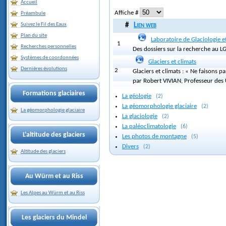
Accueil
Affiche #
Préambule
Suivez le Fil des Eaux
#
Lien web
Plan du site
Laboratoire de Glaciologie 
1
Recherches personnelles
Des dossiers sur la recherche au L
Systèmes de coordonnées
Glaciers et climats
Dernières évolutions
2
Glaciers et climats : « Ne faisons pa
par Robert VIVIAN, Professeur des 
Formations glaciaires
La géologie
(2)
La géomorphologie glaciaire
(2)
La géomorphologie glaciaire
La glaciologie
(2)
La paléoclimatologie
(6)
L'altitude des glaciers
Les photos de montagne
(5)
Divers
(2)
Altitude des glaciers
Au Würm et au Riss
Les Alpes au Würm et au Riss
Les glaciers du Mindel