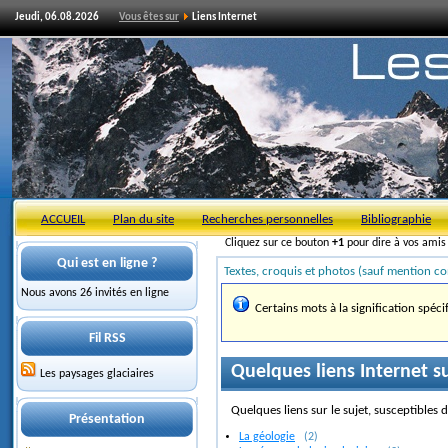
Jeudi, 06.08.2026
Vous êtes sur
Liens Internet
ACCUEIL
Plan du site
Recherches personnelles
Bibliographie
Cliquez sur ce bouton
+1
pour dire à vos ami
Qui est en ligne ?
Textes, croquis et photos (sauf mention co
Nous avons 26 invités en ligne
Certains mots à la signification spéci
Fil RSS
Quelques liens Internet sur
Les paysages glaciaires
Quelques liens sur le sujet, susceptibles 
Présentation
La géologie
(2)