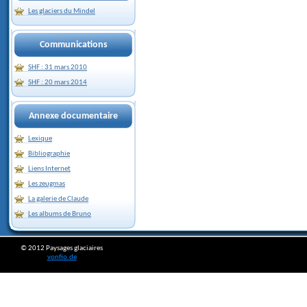
Les glaciers du Mindel
Communications
SHF : 31 mars 2010
SHF : 20 mars 2014
Annexe documentaire
Lexique
Bibliographie
Liens Internet
Les zeugmas
La galerie de Claude
Les albums de Bruno
© 2012 Paysages glaciaires
vonfio.de