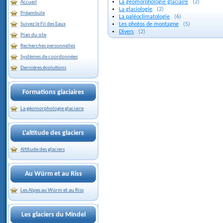
La géomorphologie glaciaire
(2)
Accueil
La glaciologie
(2)
Préambule
La paléoclimatologie
(6)
Suivez le Fil des Eaux
Les photos de montagne
(5)
Divers
(2)
Plan du site
Recherches personnelles
Systèmes de coordonnées
Dernières évolutions
Formations glaciaires
La géomorphologie glaciaire
L'altitude des glaciers
Altitude des glaciers
Au Würm et au Riss
Les Alpes au Würm et au Riss
Les glaciers du Mindel