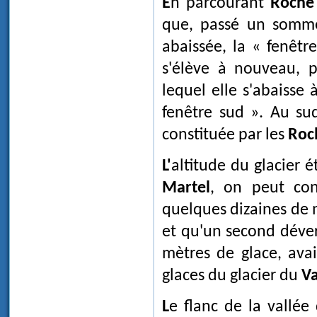
En parcourant
Roche
que, passé un somme
abaissée, la « fenêtr
s'élève à nouveau, 
lequel elle s'abaisse
fenêtre sud ». Au sud
constituée par les
Roch
L'altitude du glacier
Martel
, on peut con
quelques dizaines de m
et qu'un second déver
mètres de glace, avai
glaces du glacier du
Va
Le flanc de la vallé