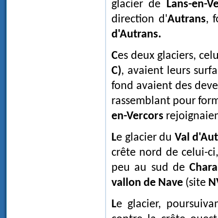
glacier de
Lans-en-Ve
direction d'
Autrans
, 
d'Autrans.
Ces deux glaciers, cel
C
)
, avaient leurs sur
fond avaient des deven
rassemblant pour for
en-Vercors
rejoignaien
Le glacier du
Val d'Au
crête nord de celui-ci
peu au sud de
Char
vallon de Nave
(site
N
Le glacier, poursuivant sa descente vers le sud, sa surface s'appuyait