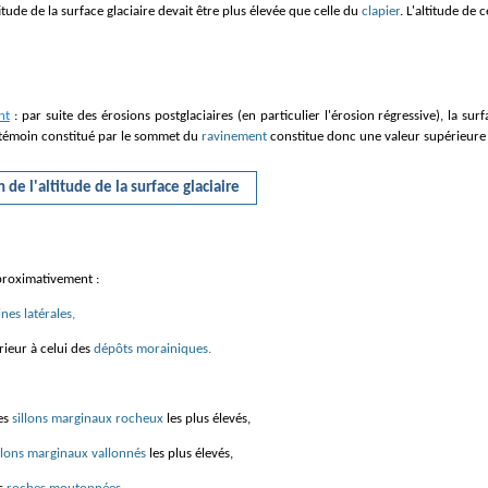
itude de la surface glaciaire devait être plus élevée que celle du
clapier
. L'altitude de 
nt
: par suite des érosions postglaciaires (en particulier l'érosion régressive), la surf
te témoin constitué par le sommet du
ravinement
constitue donc une valeur supérieure d
de l'altitude de la surface glaciaire
pproximativement :
nes latérales,
rieur à celui des
dépôts morainiques.
des
sillons marginaux rocheux
les plus élevés,
llons marginaux vallonnés
les plus élevés,