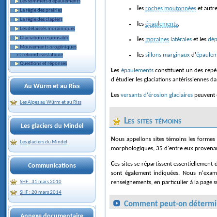
Les sommets d'épaulements
les
roches moutonnées
et autr
La règle des prairies
La règle des clapiers
les
épaulements
,
Les délaissés morainiques
Glaciation responsable
les
moraines
latérales
et les
dép
Mouvements orogéniques
les
sillons marginaux
d'
épaule
et rebond isostatique
Questions et réponses
Les
épaulements
constituent un des repèr
d'étudier les glaciations antérissiennes d
Au Würm et au Riss
Les
versants d'érosion glaciaires
peuvent é
Les Alpes au Würm et au Riss
Les sites témoins
Les glaciers du Mindel
Nous appellons sites témoins les formes de relief créées lors des glaciations et encore visibles de nos jour. L'étude originale qui est présentée ici a porté sur plus de 400 de ces sites porteurs de repères
Les glaciers du Mindel
morphologiques, 35 d'entre eux provenant d
Ces sites se répartissent essentiellement
Communications
sont également indiquées. Nous n'exami
renseignements, en particulier à la page su
SHF : 31 mars 2010
SHF : 20 mars 2014
Comment peut-on déterminer 
Annexe documentaire