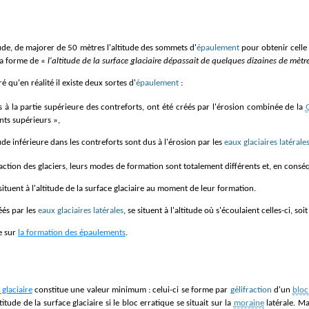
tude, de majorer de 50 mètres l'altitude des sommets d'
épaulement
pour obtenir celle d
la forme de «
l'altitude de la surface glaciaire dépassait de quelques dizaines de mè
 qu'en réalité il existe deux sortes d'
épaulement
:
ués à la partie supérieure des contreforts, ont été créés par l'érosion combinée de la
G
ts supérieurs »,
itude inférieure dans les contreforts sont dus à l'érosion par les
eaux glaciaires latérale
action des glaciers, leurs modes de formation sont totalement différents et, en conséque
ituent à l'altitude de la surface glaciaire au moment de leur formation.
éés par les
eaux glaciaires latérales
, se situent à l'altitude où s'écoulaient celles-ci, so
ge sur
la formation des épaulements
.
 glaciaire
constitue une valeur minimum : celui-ci se forme par
gélifraction
d'un
bloc
titude de la surface glaciaire si le bloc erratique se situait sur la
moraine
latérale. Ma