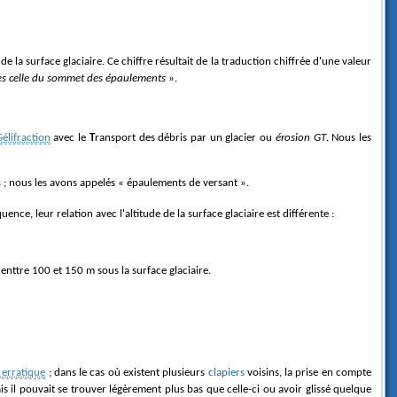
e la surface glaciaire. Ce chiffre résultait de la traduction chiffrée d'une valeur
tres celle du sommet des épaulements
».
élifraction
avec le
T
ransport des débris par un glacier ou
érosion GT
. Nous les
s
; nous les avons appelés « épaulements de versant ».
nce, leur relation avec l'altitude de la surface glaciaire est différente :
it enttre 100 et 150 m sous la surface glaciaire.
 erratique
; dans le cas où existent plusieurs
clapiers
voisins, la prise en compte
is il pouvait se trouver légèrement plus bas que celle-ci ou avoir glissé quelque