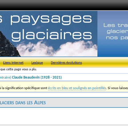
Liens Internet
Lexique
Dernières évolutions
s que cette page vous a plu.
ntraire)
Claude Beaudevin (1928 - 2021)
la signification spécifique sont
écrits en bleu et soulignés en pointillés
. Si vous laiss
glaciers dans les Alpes