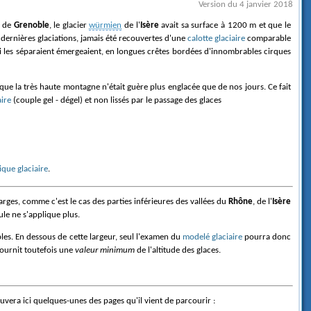
Version du 4 janvier 2018
e de
Grenoble
, le glacier
würmien
de l'
Isère
avait sa surface à 1200 m et que le
dernières glaciations, jamais été recouvertes d'une
calotte glaciaire
comparable
qui les séparaient émergeaient, en longues crêtes bordées d'innombrables cirques
aire
(couple gel - dégel) et non lissés par le passage des glaces
que glaciaire
.
ges, comme c'est le cas des parties inférieures des vallées du
Rhône
, de l'
Isère
ule ne s'applique plus.
les. En dessous de cette largeur, seul l'examen du
modelé glaciaire
pourra donc
ournit toutefois une
valeur minimum
de l'altitude des glaces.
rouvera ici quelques-unes des pages qu'il vient de parcourir :