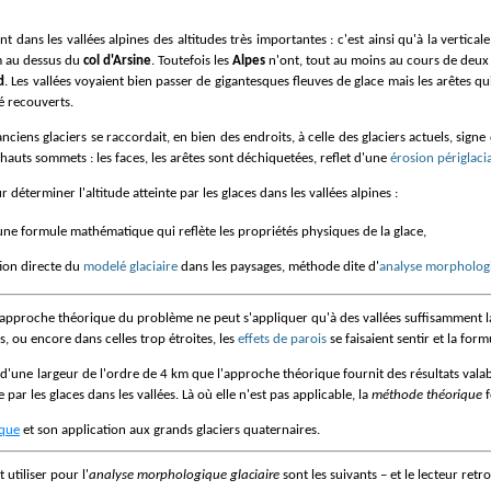
nt dans les vallées alpines des altitudes très importantes : c'est ainsi qu'à la vertical
m au dessus du
col d'Arsine
. Toutefois les
Alpes
n'ont, tout au moins au cours de deux 
d
. Les vallées voyaient bien passer de gigantesques fleuves de glace mais les arêtes 
é recouverts.
hauts sommets : les faces, les arêtes sont déchiquetées, reflet d'une
érosion périglaci
 déterminer l'altitude atteinte par les glaces dans les vallées alpines :
t une formule mathématique qui reflète les propriétés physiques de la glace,
tion directe du
modelé glaciaire
dans les paysages, méthode dite d'
analyse morphologi
'approche théorique du problème ne peut s'appliquer qu'à des vallées suffisamment lar
es, ou encore dans celles trop étroites, les
effets de parois
se faisaient sentir et la form
 d'une largeur de l'ordre de 4 km que l'approche théorique fournit des résultats valab
 par les glaces dans les vallées. Là où elle n'est pas applicable, la
méthode théorique
f
ique
et son application aux grands glaciers quaternaires.
 utiliser pour l'
analyse morphologique glaciaire
sont les suivants – et le lecteur ret