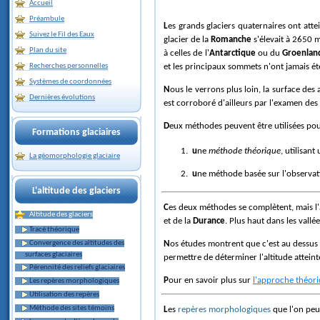
Accueil
Préambule
Les grands glaciers quaternaires ont attei
Suivez le Fil des Eaux
glacier de la
Romanche
s'élevait à 2650 
Plan du site
à celles de l'
Antarctique
ou du
Groenlan
Recherches personnelles
et les principaux sommets n'ont jamais ét
Systèmes de coordonnées
Nous le verrons plus loin, la surface des anciens glaciers se raccordait, en bien des endroits, à celle des glaciers actuels, signe que la très haute montagne n'était guère plus englacée que de nos jours. Ce fait
Dernières évolutions
est corroboré d'ailleurs par l'examen des 
Deux méthodes peuvent être utilisées pour
Formations glaciaires
une
méthode théorique
, utilisan
La géomorphologie glaciaire
une méthode basée sur l'observa
L'altitude des glaciers
Ces deux méthodes se complètent, mais l
Altitude des glaciers
et de la
Durance
. Plus haut dans les vallé
Tracé théorique
Convergence des altitudes des
Nos études montrent que c'est au dessus
surfaces glaciaires
permettre de déterminer l'altitude atteinte
Pérennité des reliefs glaciaires
Pour en savoir plus sur
l'approche théor
Les repères morphologiques
Utilisation des repères
Méthode des sites témoins
Les
repères morphologiques
que l'on peut