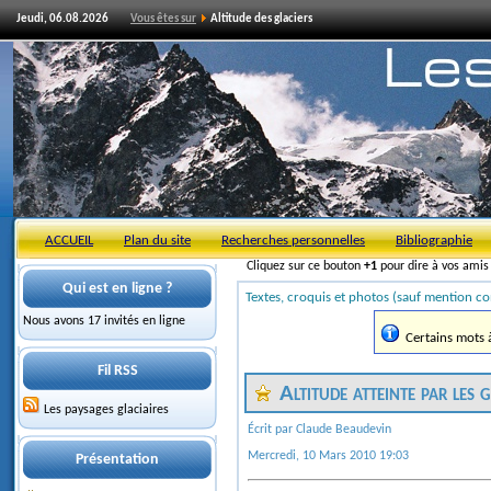
Jeudi, 06.08.2026
Vous êtes sur
Altitude des glaciers
ACCUEIL
Plan du site
Recherches personnelles
Bibliographie
Cliquez sur ce bouton
+1
pour dire à vos ami
Qui est en ligne ?
Textes, croquis et photos (sauf mention co
Nous avons 17 invités en ligne
Certains mots à 
Fil RSS
Altitude atteinte par les 
Les paysages glaciaires
Écrit par Claude Beaudevin
Mercredi, 10 Mars 2010 19:03
Présentation