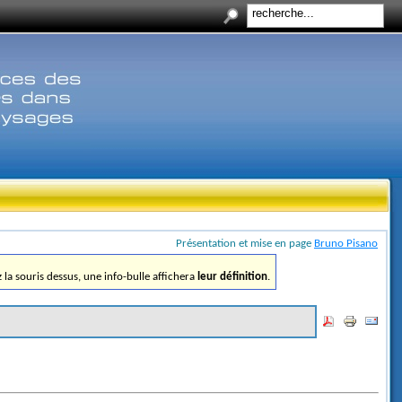
Présentation et mise en page
Bruno Pisano
ez la souris dessus, une info-bulle affichera
leur définition
.