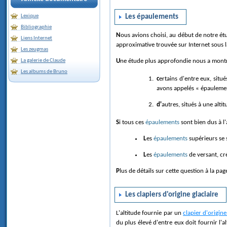
Les épaulements
Lexique
Bibliographie
Nous avions choisi, au début de notre é
Liens Internet
approximative trouvée sur Internet sous 
Les zeugmas
Une étude plus approfondie nous a montré
La galerie de Claude
Les albums de Bruno
certains d'entre eux, sit
avons appelés « épaulemen
d'autres, situés à une alt
Si tous ces
épaulements
sont bien dus à l'
Les
épaulements
supérieurs se s
Les
épaulements
de versant, cr
Plus de détails sur cette question à la pa
Les clapiers d'origine glaciaire
L'altitude fournie par un
clapier d'origine
du plus élevé d'entre eux doit fournir l'al