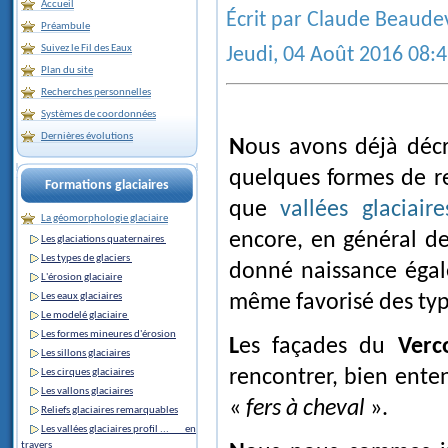
Accueil
Écrit par Claude Beaude
Préambule
Suivez le Fil des Eaux
Jeudi, 04 Août 2016 08:
Plan du site
Recherches personnelles
Systèmes de coordonnées
Dernières évolutions
Nous avons déjà décr
quelques formes de rel
Formations glaciaires
que
vallées glaciair
La géomorphologie glaciaire
encore, en général de
Les glaciations quaternaires
Les types de glaciers
donné naissance égal
L'érosion glaciaire
Les eaux glaciaires
même favorisé des typ
Le modelé glaciaire
Les formes mineures d'érosion
Les façades du
Verc
Les sillons glaciaires
rencontrer, bien ente
Les cirques glaciaires
Les vallons glaciaires
«
fers à cheval
».
Reliefs glaciaires remarquables
Les vallées glaciaires profil ... en
travers