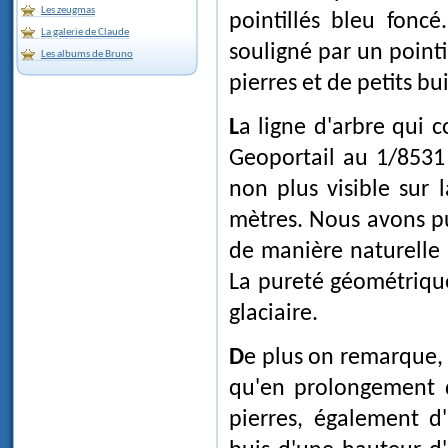
Les zeugmas
pointillés bleu foncé
La galerie de Claude
souligné par un pointil
Les albums de Bruno
pierres et de petits bu
La ligne d'arbre qui 
Geoportail au 1/8531 c
non plus visible sur 
mètres. Nous avons pu
de manière naturelle 
La pureté géométriqu
glaciaire.
De plus on remarque, aussi bien sur les vues aériennes que sur le terrain,
qu'en prolongement d
pierres, également d