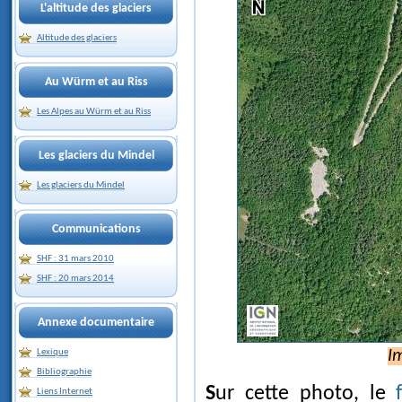
L'altitude des glaciers
Altitude des glaciers
Au Würm et au Riss
Les Alpes au Würm et au Riss
Les glaciers du Mindel
Les glaciers du Mindel
Communications
SHF : 31 mars 2010
SHF : 20 mars 2014
Annexe documentaire
Lexique
I
Bibliographie
Sur cette photo, le
Liens Internet