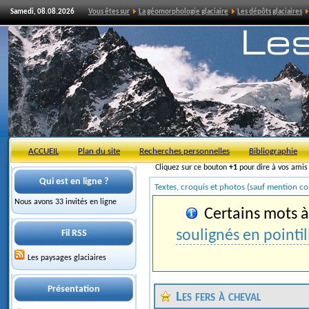
Samedi, 08.08.2026
Vous êtes sur
La géomorphologie glaciaire
Les dépôts glaciaires
ACCUEIL
Plan du site
Recherches personnelles
Bibliographie
Cliquez sur ce bouton
+1
pour dire à vos ami
Qui est en ligne ?
Textes, croquis et photos (sauf mention co
Nous avons 33 invités en ligne
Certains mots à 
soulignés en pointil
Fil RSS
Les paysages glaciaires
Présentation
Les fers à cheval