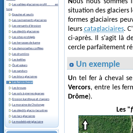
Nous nous sommes intéressés plus particulièrement dans ce site à la
Les vallées glaciaires profil ... en
situation des glaciers 
long
Epaules et seuils
formes glaciaires peuv
Les ravinements glaciaires
Les versants d'érosion
leurs
cataglaciaires
. C
Les dépôts glaciaires
ci-après. Il s'agit là
Les sites protégés
Les terrasses de kame
cercle parfaitement ré
Les demoiselles coiffées
Les drumlins
Les kettles
Un exemple
Ôs et eskers
Les sandurs
Un tel fer à cheval 
Les blocs glaciaires
Les fers à cheval
Vercors
, entre les fe
Les broues
Les sols à pierres éparses
Drôme
).
Erosion karstique et clapiers
La moraine de Cholonge
Les "
Les dépôts glacio-lacustres
Les lacs glaciaires
Le modelé périglaciaire