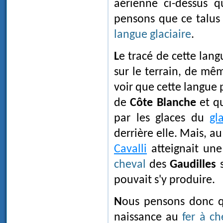
aérienne ci-dessus q
pensons que ce talus 
langue glaciaire
.
Le tracé de cette langue peut assez facilement être discerné de nos jours
sur le terrain, de mê
voir que cette langue 
de
Côte Blanche
et qu
par les glaces du
gl
derrière elle. Mais, a
Cavalli
atteignait une
cheval
des
Gaudilles
s
pouvait s'y produire.
Nous pensons donc que, d'une manière analogue à celle qui a donné
naissance au
fer à ch