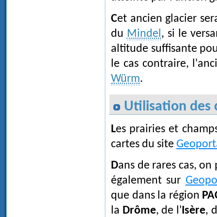
Cet ancien glacier se
du
Mindel
, si le vers
altitude suffisante pou
le cas contraire, l'an
Würm
.
Utilisation des
Les prairies et champs cultivés peuvent facilement être identifiés sur les
cartes du site
Geoport
Dans de rares cas, on 
également sur
Geopor
que dans la région
PA
la
Drôme
, de l'
Isère
, 