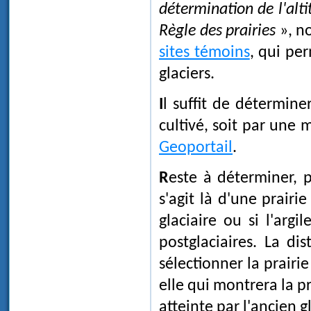
détermination de l'alti
Règle des prairies
», n
sites témoins
, qui per
glaciers.
Il suffit de déterminer l'altitude maximum d'une prairie ou d'un champ
cultivé, soit par une 
Geoportail
.
Reste à déterminer, pour connaître l'altitude atteinte par le glacier, s'il
s'agit là d'une prairi
glaciaire ou si l'arg
postglaciaires. La dis
sélectionner la prairie
elle qui montrera la pr
atteinte par l'ancien g