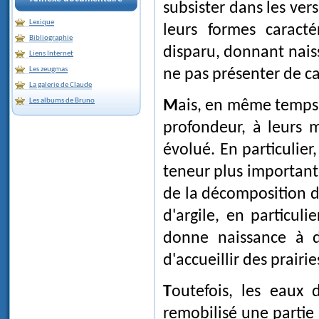
subsister dans les ve
Lexique
leurs formes caracté
Bibliographie
disparu, donnant naiss
Liens Internet
Les zeugmas
ne pas présenter de car
La galerie de Claude
Les albums de Bruno
Mais, en même temps, l'érosion chimique s'est attaquée, en surface et en
profondeur, à leurs m
évolué. En particulier
teneur plus important
de la décomposition 
d'argile, en particuli
donne naissance à de
d'accueillir des prairie
Toutefois, les eaux de ruissellement postglaciaires ont fréquemment
remobilisé une partie 