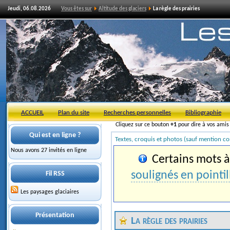
Jeudi, 06.08.2026
Vous êtes sur
Altitude des glaciers
La règle des prairies
ACCUEIL
Plan du site
Recherches personnelles
Bibliographie
Cliquez sur ce bouton
+1
pour dire à vos ami
Qui est en ligne ?
Textes, croquis et photos (sauf mention co
Nous avons 27 invités en ligne
Certains mots à 
soulignés en pointil
Fil RSS
Les paysages glaciaires
Présentation
La règle des prairies