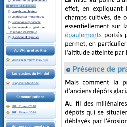
La mise au point d'une méthode basée sur cette remarque permet en
Les sommets d'épaulements
La règle des prairies
effet, en expliquant
La règle des clapiers
champs cultivés, de 
Les délaissés morainiques
Glaciation responsable
essentiellement sur 
Mouvements orogéniques
et rebond isostatique
épaulements
portés p
Questions et réponses
permet, en particulier 
Au Würm et au Riss
l'altitude atteinte par 
Les Alpes au Würm et au Riss
Présence de pra
Les glaciers du Mindel
Mais comment la présence de prairies ou de champs cultivés sur
Les glaciers du Mindel
d'anciens dépôts glacia
Communications
Au fil des millénaires qui ont suivi le retrait des glaciers, ceux de ces
SHF : 31 mars 2010
dépôts qui se situai
SHF : 20 mars 2014
déblayés par l'érosio
Annexe documentaire