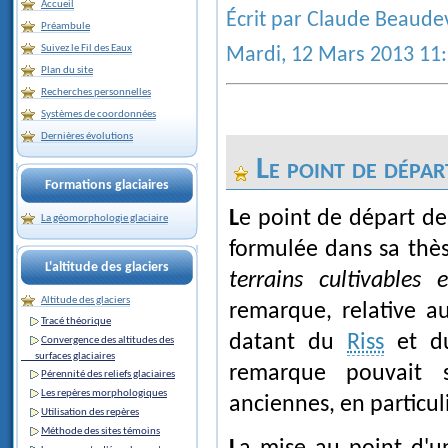
Accueil
Écrit par Claude Beaude
Préambule
Suivez le Fil des Eaux
Mardi, 12 Mars 2013 11
Plan du site
Recherches personnelles
Systèmes de coordonnées
Dernières évolutions
Le point de dépar
Formations glaciaires
Le point de départ d
La géomorphologie glaciaire
formulée dans sa thè
L'altitude des glaciers
terrains cultivables 
Altitude des glaciers
remarque, relative a
Tracé théorique
datant du
Riss
et 
Convergence des altitudes des
surfaces glaciaires
remarque pouvait s
Pérennité des reliefs glaciaires
Les repères morphologiques
anciennes, en particul
Utilisation des repères
Méthode des sites témoins