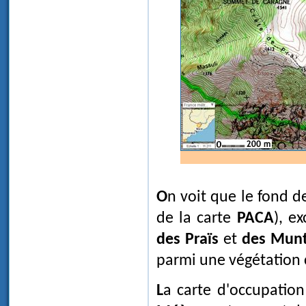
On voit que le fond des vallons porte en général des prairies (repère 231
de la carte
PACA
), e
des Praïs
et
des Munt
parmi une végétation 
La carte d'occupatio