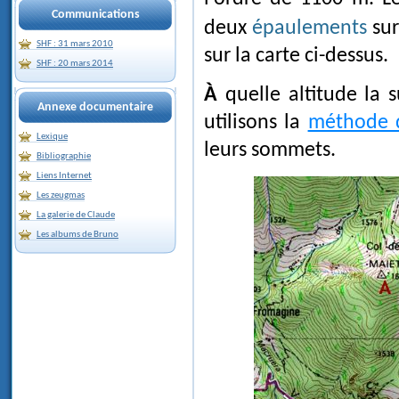
Communications
deux
épaulements
sur
SHF : 31 mars 2010
sur la carte ci-dessus.
SHF : 20 mars 2014
À quelle altitude la surface du glacier s'élevait-elle ici ? Pour le savoir,
Annexe documentaire
utilisons la
méthode d
Lexique
leurs sommets.
Bibliographie
Liens Internet
Les zeugmas
La galerie de Claude
Les albums de Bruno