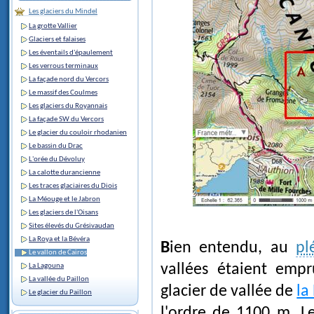
Les glaciers du Mindel
La grotte Vallier
Glaciers et falaises
Les éventails d'épaulement
Les verrous terminaux
La façade nord du Vercors
Le massif des Coulmes
Les glaciers du Royannais
La façade SW du Vercors
Le glacier du couloir rhodanien
Le bassin du Drac
L'orée du Dévoluy
La calotte durancienne
Les traces glaciaires du Diois
La Méouge et le Jabron
Les glaciers de l'Oisans
Sites élevés du Grésivaudan
La Roya et la Bévéra
Bien entendu, au
pl
Le vallon de Caïros
vallées étaient empr
La Lagouna
La vallée du Paillon
glacier de vallée de
la
Le glacier du Paillon
l'ordre de 1100 m. Le 