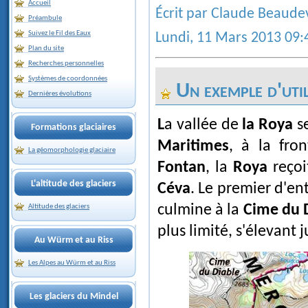
Accueil
Écrit par Claude Beaude
Préambule
Suivez le Fil des Eaux
Lundi, 11 Mars 2013 09:
Plan du site
Recherches personnelles
Systèmes de coordonnées
Un exemple d'util
Dernières évolutions
La vallée de
la Roya
se
Formations glaciaires
Maritimes
, à la fron
La géomorphologie glaciaire
Fontan
, la
Roya
reçoi
L'altitude des glaciers
Céva
. Le premier d'en
culmine à la
Cime du 
Altitude des glaciers
plus limité, s'élevant 
Au Würm et au Riss
Les Alpes au Würm et au Riss
Les glaciers du Mindel