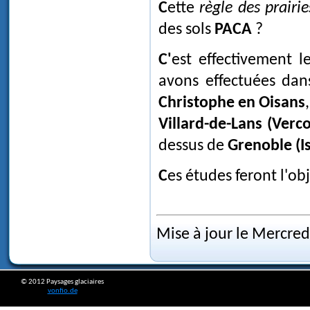
Cette
règle des prairie
des sols
PACA
?
C'est effectivement le cas, ainsi que le montrent les études que nous
avons effectuées dan
Christophe en Oisans
Villard-de-Lans (Verco
dessus de
Grenoble (Is
Ces études feront l'o
Mise à jour le Mercred
© 2012 Paysages glaciaires
vonfio.de