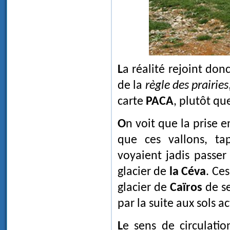
La réalité rejoint donc les conclusions que l'on peut tirer de l'application
de la
règle des prairies
carte
PACA
, plutôt qu
On voit que la prise en compte de l'occupation du sol permet de déduire
que ces vallons, tap
voyaient jadis passer
glacier de
la Céva
. Ce
glacier de
Caïros
de se
par la suite aux sols ac
Le sens de circulation des glaces est bien indiqué par le fait que les