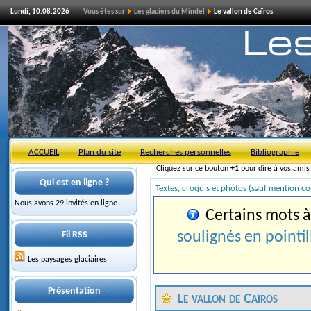
Lundi, 10.08.2026
Vous êtes sur
Les glaciers du Mindel
Le vallon de Caïros
ACCUEIL
Plan du site
Recherches personnelles
Bibliographie
Cliquez sur ce bouton
+1
pour dire à vos ami
Qui est en ligne ?
Textes, croquis et photos (sauf mention co
Nous avons 29 invités en ligne
Certains mots à 
soulignés en pointil
Fil RSS
Les paysages glaciaires
Présentation
Le vallon de Caïros