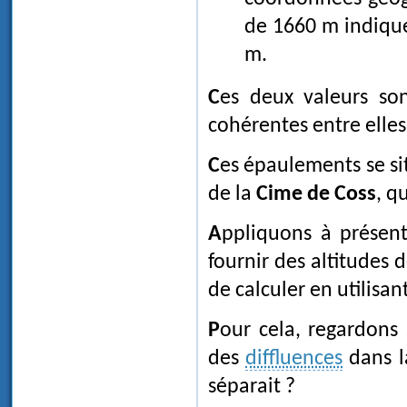
de 1660 m indique 
m.
Ces deux valeurs sont, compte tenu de la précision de la méthode,
cohérentes entre elles
Ces épaulements se situent respectivement à 4200 m et 3500 m à l'amont
de la
Cime de Coss
, q
Appliquons à présen
fournir des altitudes 
de calculer en utilisan
Pour cela, regardons
des
diffluences
dans 
séparait ?