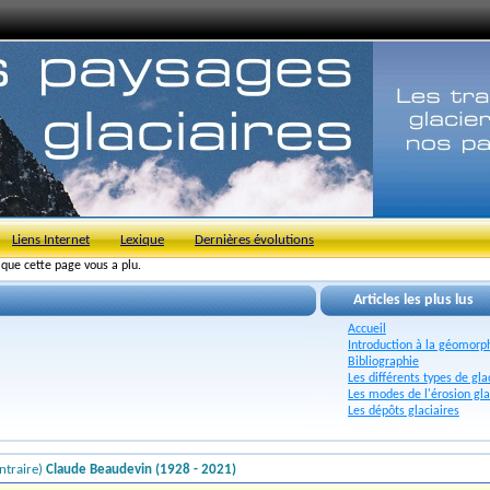
Liens Internet
Lexique
Dernières évolutions
s que cette page vous a plu.
Articles les plus lus
Accueil
Introduction à la géomorph
Bibliographie
Les différents types de gla
Les modes de l'érosion gla
Les dépôts glaciaires
ntraire)
Claude Beaudevin (1928 - 2021)