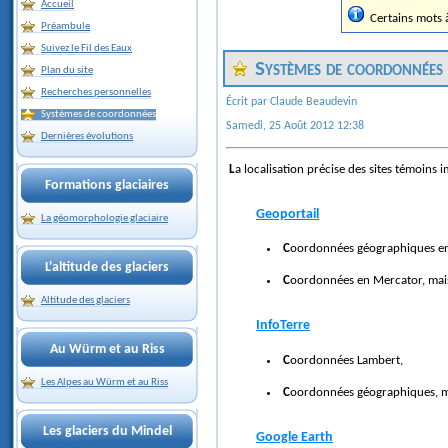
Accueil
Certains mots à 
Préambule
Suivez le Fil des Eaux
Systèmes de coordonnées u
Plan du site
Recherches personnelles
Écrit par Claude Beaudevin
Systèmes de coordonnées
Samedi, 25 Août 2012 12:38
Dernières évolutions
La localisation précise des sites témoins
Formations glaciaires
Geoportail
La géomorphologie glaciaire
Coordonnées géographiques en 
L'altitude des glaciers
Coordonnées en Mercator, mai
Altitude des glaciers
InfoTerre
Au Würm et au Riss
Coordonnées Lambert,
Les Alpes au Würm et au Riss
Coordonnées géographiques, m
Les glaciers du Mindel
Google Earth