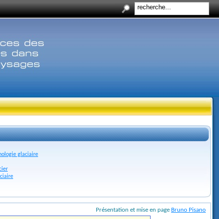
ologie glaciaire
cier
ciaire
Présentation et mise en page
Bruno Pisano