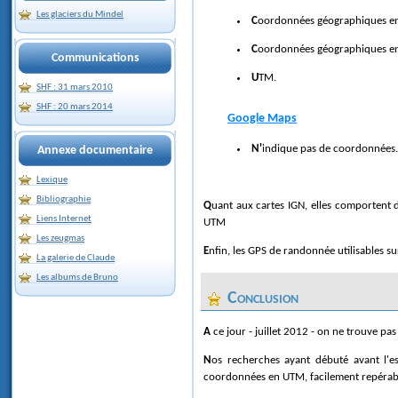
Les glaciers du Mindel
Coordonnées géographiques e
Coordonnées géographiques e
Communications
UTM.
SHF : 31 mars 2010
SHF : 20 mars 2014
Google Maps
N'indique pas de coordonnées.
Annexe documentaire
Lexique
Bibliographie
Quant aux cartes IGN, elles comportent des amorces dans des systèmes variés autant qu'obsolètes, mais bien français : coordonnées exprimés en grades, en Lambert. Heureusement, leur carroyage est en
Liens Internet
UTM
Les zeugmas
Enfin, les GPS de randonnée utilisables 
La galerie de Claude
Les albums de Bruno
Conclusion
A ce jour - juillet 2012 - on ne trouve pa
Nos recherches ayant débuté avant l'essor des logiciels de navigation, essentiellement en effectuant des reconnaissances sur le terrain, nous avions exprimé à cette époque, sur nos tableaux, les
coordonnées en UTM, facilement repérable