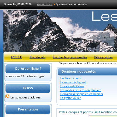
Dimanche, 09.08.2026
Vous êtes sur
Systèmes de coordonnées
ACCUEIL
Plan du site
Recherches personnelles
Bibliographie
Cliquez sur ce bouton
+1
pour dire à vos ami
Qui est en ligne ?
Dernières nouveautés
Nous avons 27 invités en ligne
Les fers à cheval
Le verrou de Siguret
Le vallon de Caïros
Fil RSS
Les modes de l'érosion glaciaire
L'érosion karstique et les clapiers
Les paysages glaciaires
La grotte Vallier
Présentation
Textes, croquis et photos (sauf mention co