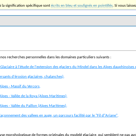
la signification spécifique sont
écrits en bleu et soulignés en pointillés
. Si vous laiss
e nos recherches personnelles dans les domaines particuliers suivants :
Glaciaire à l'étude de l'extension des glaciers du Mindel dans les Alpes dauphinoises e
ersants d'érosion glaciaires, chalanches),
 Alpes - Massif du Vercors,
Alpes - Vallée de la Roya (Alpes Maritimes),
Alpes - Vallée du Paillon (Alpes Maritimes),
e façonnement des vallees en auge, un parcours facilité par le "Fil d"Ariane",
nalyse morphologique de formes originales du modelé glaciaire, qui semblent ne pas avo