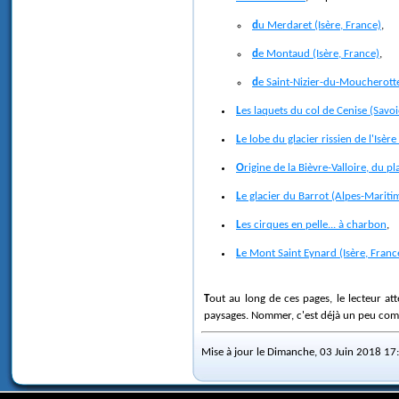
du Merdaret (Isère, France)
,
de Montaud (Isère, France)
,
de Saint-Nizier-du-Moucherotte
Les laquets du col de Cenise (Savo
Le lobe du glacier rissien de l'Isère
Origine de la Bièvre-Valloire, du
Le glacier du Barrot (Alpes-Mariti
Les cirques en pelle... à charbon
,
Le Mont Saint Eynard (Isère, Franc
Tout au long de ces pages, le lecteur attentif (et particulièrement observateur !) aura pu remarquer que j'ai utilisé un certain nombre de néologismes, qui m'ont semblé nécessaires à la description des
paysages. Nommer, c'est déjà un peu comp
Mise à jour le Dimanche, 03 Juin 2018 17