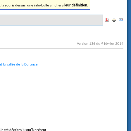
ez la souris dessus, une info-bulle affichera
leur définition
.
Version 136 du 9 février 2014
t la vallée de la Durance
,
ir été décrites jusqu'à présent