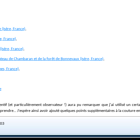
 (Isère, France)
,
ie, France)
,
 (Isère, France)
,
 plateau de Chambaran et de la forêt de Bonnevaux (Isère, France)
,
mes, France)
,
e
rendre... J'espére ainsi avoir ajouté quelques points supplémentaires à la couture e
:03