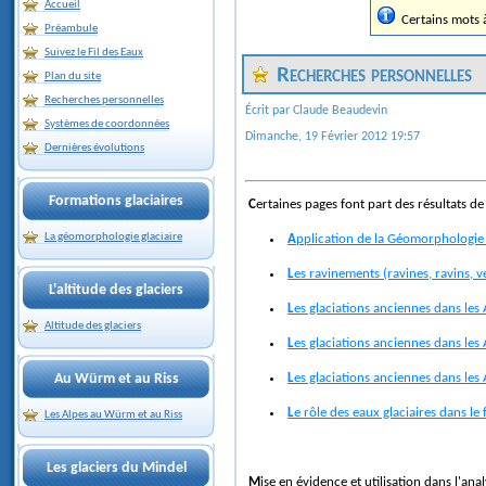
Accueil
Certains mots à 
Préambule
Suivez le Fil des Eaux
Recherches personnelles
Plan du site
Recherches personnelles
Écrit par Claude Beaudevin
Systèmes de coordonnées
Dimanche, 19 Février 2012 19:57
Dernières évolutions
Formations glaciaires
Certaines pages font part des résultats d
La géomorphologie glaciaire
Application de la Géomorphologie 
Les ravinements (ravines, ravins, v
L'altitude des glaciers
Les glaciations anciennes dans les
Altitude des glaciers
Les glaciations anciennes dans les 
Les glaciations anciennes dans les 
Au Würm et au Riss
Le rôle des eaux glaciaires dans l
Les Alpes au Würm et au Riss
Les glaciers du Mindel
Mise en évidence et utilisation dans l'a