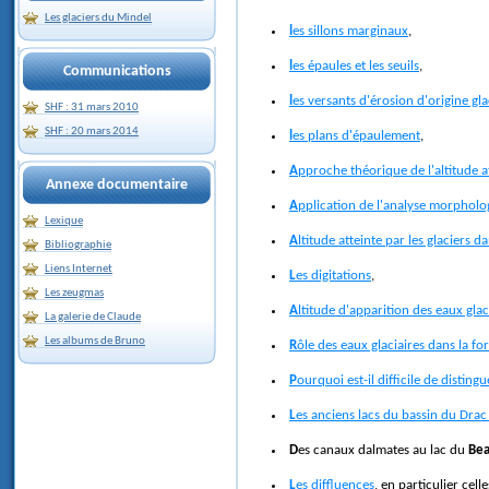
Les glaciers du Mindel
les sillons marginaux
,
les épaules et les seuils
,
Communications
les versants d'érosion d'origine gla
SHF : 31 mars 2010
SHF : 20 mars 2014
les plans d'épaulement
,
Approche théorique de l'altitude at
Annexe documentaire
Application de l'analyse morpholog
Lexique
Altitude atteinte par les glaciers 
Bibliographie
Liens Internet
Les digitations
,
Les zeugmas
Altitude d'apparition des eaux gla
La galerie de Claude
Les albums de Bruno
Rôle des eaux glaciaires dans la f
Pourquoi est-il difficile de disting
Les anciens lacs du bassin du Drac
Des canaux dalmates au lac du
Be
Les diffluences
, en particulier celle