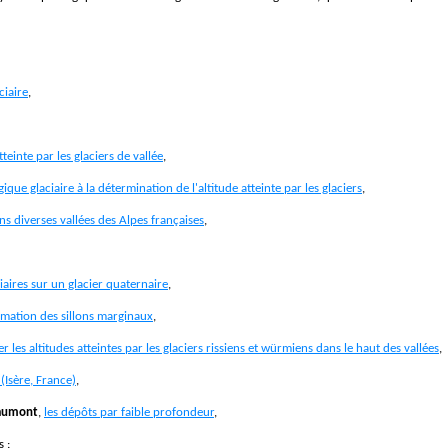
ciaire
,
teinte par les glaciers de vallée
,
ique glaciaire à la détermination de l'altitude atteinte par les glaciers
,
dans diverses vallées des Alpes françaises
,
ciaires sur un glacier quaternaire
,
ormation des sillons marginaux
,
uer les altitudes atteintes par les glaciers rissiens et würmiens dans le haut des vallées
,
 (Isère, France)
,
aumont
,
les dépôts par faible profondeur
,
s :