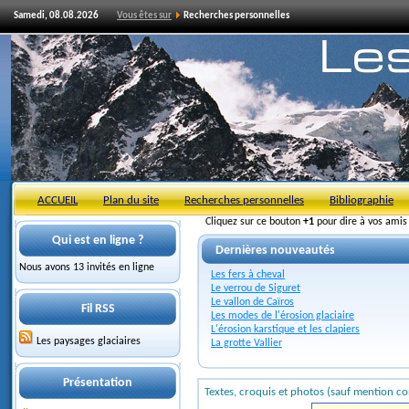
Samedi, 08.08.2026
Vous êtes sur
Recherches personnelles
ACCUEIL
Plan du site
Recherches personnelles
Bibliographie
Cliquez sur ce bouton
+1
pour dire à vos ami
Qui est en ligne ?
Dernières nouveautés
Nous avons 13 invités en ligne
Les fers à cheval
Le verrou de Siguret
Le vallon de Caïros
Fil RSS
Les modes de l'érosion glaciaire
L'érosion karstique et les clapiers
Les paysages glaciaires
La grotte Vallier
Présentation
Textes, croquis et photos (sauf mention co