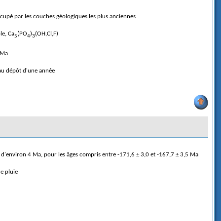
occupé par les couches géologiques les plus anciennes
le, Ca
(PO
)
(OH,Cl,F)
5
4
3
1 Ma
 au dépôt d'une année
d'environ 4 Ma, pour les âges compris entre -171,6 ± 3,0 et -167,7 ± 3,5 Ma
de pluie