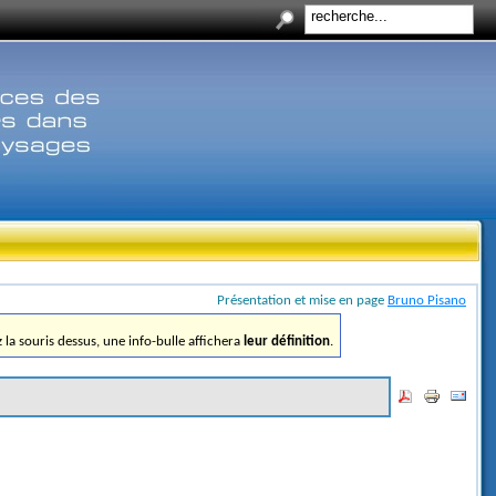
Présentation et mise en page
Bruno Pisano
ez la souris dessus, une info-bulle affichera
leur définition
.