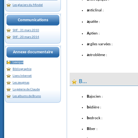
Les glaciers du Mindel
anticlinal :
Communications
apatite :
SHF : 31 mars 2010
Aptien :
SHF : 20 mars 2014
argiles varvées :
Annexe documentaire
astroblème :
Lexique
Bibliographie
Liens Internet
B...
Les zeugmas
La galerie de Claude
Bajocien :
Les albums de Bruno
bédière :
bedrock :
Biber :