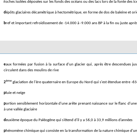
roches isolées déposées sur les fonds des océans ou des lacs lors de la fonte des i
dépôts glaciaires décamétrique à hectométrique, en forme de dos de baleine et ori
bref et important refroidissement de -14.000 à -9.000 ans BP à la fin ou juste apr
eaux formées par fusion à la surface d'un glacier qui, après être descendues jusqu'à la surface d'écoulement intraglaciaire, gagnent les flancs d'auge où elles
circulent dans des moulins de rive
ème
2
glaciation de l'ère quaternaire en Europe du Nord qui s'est étendue entre -
pluie et neige
portion sensiblement horizontale d'une arête prenant naissance sur le flanc d'une vallée et généralement perpendiculaire à celle-ci replat latéral perpendiculaire
à une vallée glaciaire
deuxième époque du Paléogène qui s’étend d'il y a 56,0 à 33,9 millions d’années
phénomène chimique qui consiste en la transformation de la nature chimique d'u