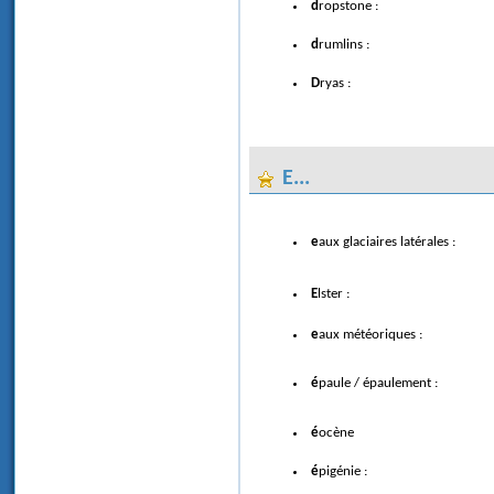
dropstone :
drumlins :
Dryas :
E...
eaux glaciaires latérales :
Elster :
eaux météoriques :
épaule / épaulement :
éocène
épigénie :