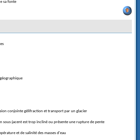
e sa fonte
tes
f géographique
sion conjointe gélifraction et transport par un glacier
ain sous-jacent est trop incliné ou présente une rupture de pente
mpérature et de salinité des masses d'eau