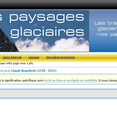
Liens Internet
Lexique
Dernières évolutions
s que cette page vous a plu.
ntraire)
Claude Beaudevin (1928 - 2021)
la signification spécifique sont
écrits en bleu et soulignés en pointillés
. Si vous laiss