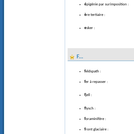
épigénie par surimposition :
ère tertiaire :
esker :
F...
feldspath :
fer à repasser :
fjell :
flysch :
foraminifère :
front glaciaire :