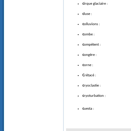
cirque glaciaire :
cluse :
colluvions :
combe :
compétent :
congère :
corne :
Crétacé :
cryoclastie :
cryoturbation :
cuesta :