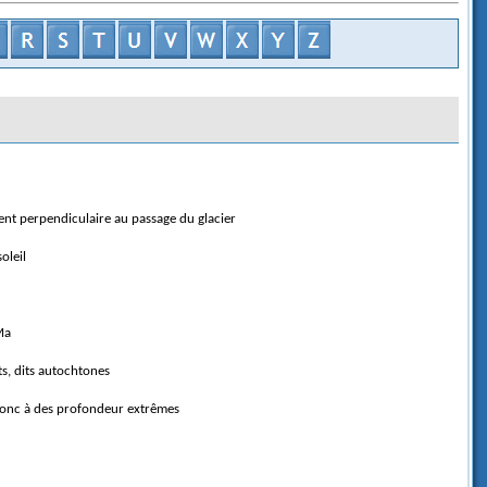
ment perpendiculaire au passage du glacier
oleil
Ma
ts, dits autochtones
 donc à des profondeur extrêmes