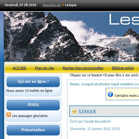
Vendredi, 07.08.2026
Vous êtes sur
Lexique
ACCUEIL
Plan du site
Recherches personnelles
Bibliographie
Cliquez sur ce bouton
+1
pour dire à vos ami
Qui est en ligne ?
Textes, croquis et photos (sauf mention co
Nous avons 13 invités en ligne
Certains mots à 
Fil RSS
Lexique
Les paysages glaciaires
Écrit par Claude Beaudevin
Dimanche, 15 Janvier 2012 13:53
Présentation