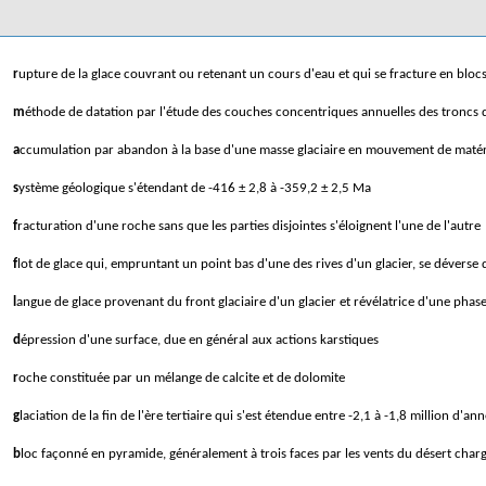
rupture de la glace couvrant ou retenant un cours d'eau et qui se fracture en bloc
méthode de datation par l'étude des couches concentriques annuelles des troncs 
accumulation par abandon à la base d'une masse glaciaire en mouvement de matéri
système géologique s'étendant de -416 ± 2,8 à -359,2 ± 2,5 Ma
fracturation d'une roche sans que les parties disjointes s'éloignent l'une de l'autre
flot de glace qui, empruntant un point bas d'une des rives d'un glacier, se déverse 
langue de glace provenant du front glaciaire d'un glacier et révélatrice d'une phase
dépression d'une surface, due en général aux actions karstiques
roche constituée par un mélange de calcite et de dolomite
glaciation de la fin de l'ère tertiaire qui s'est étendue entre -2,1 à -1,8 million d'a
bloc façonné en pyramide, généralement à trois faces par les vents du désert char