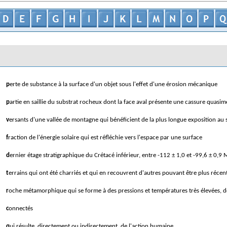
perte de substance à la surface d'un objet sous l'effet d'une érosion mécanique
partie en saillie du substrat rocheux dont la face aval présente une cassure quasi
versants d'une vallée de montagne qui bénéficient de la plus longue exposition au s
fraction de l'énergie solaire qui est réfléchie vers l'espace par une surface
dernier étage stratigraphique du Crétacé inférieur, entre -112 ± 1,0 et -99,6 ± 0,9 
terrains qui ont été charriés et qui en recouvrent d'autres pouvant être plus récen
roche métamorphique qui se forme à des pressions et températures très élevées,
connectés
qui résulte, directement ou indirectement, de l'action humaine