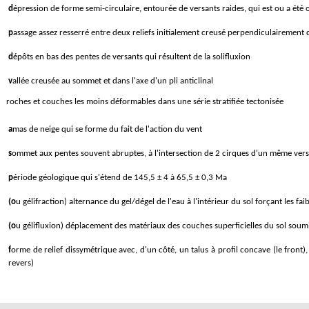
dépression de forme semi-circulaire, entourée de versants raides, qui est ou a été
passage assez resserré entre deux reliefs initialement creusé perpendiculairemen
dépôts en bas des pentes de versants qui résultent de la solifluxion
vallée creusée au sommet et dans l'axe d'un pli anticlinal
roches et couches les moins déformables dans une série stratifiée tectonisée
amas de neige qui se forme du fait de l'action du vent
sommet aux pentes souvent abruptes, à l'intersection de 2 cirques d'un même vers
période géologique qui s'étend de 145,5 ± 4 à 65,5 ± 0,3 Ma
(ou gélifraction) alternance du gel/dégel de l'eau à l'intérieur du sol forçant les faib
(ou gélifluxion) déplacement des matériaux des couches superficielles du sol soum
forme de relief dissymétrique avec, d'un côté, un talus à profil concave (le front), en pente raide et, de l'autre, un plateau doucement incliné en sens inverse (le
revers)