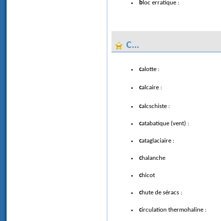
bloc erratique :
C...
calotte :
calcaire :
calcschiste :
catabatique (vent) :
cataglaciaire :
chalanche
chicot
chute de séracs :
circulation thermohaline :