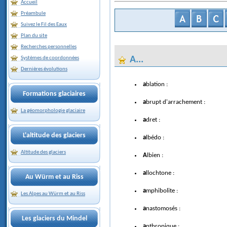
Accueil
Préambule
Suivez le Fil des Eaux
Plan du site
Recherches personnelles
A...
Systèmes de coordonnées
Dernières évolutions
ablation :
Formations glaciaires
abrupt d'arrachement :
La géomorphologie glaciaire
adret :
L'altitude des glaciers
albédo :
Altitude des glaciers
Albien :
allochtone :
Au Würm et au Riss
amphibolite :
Les Alpes au Würm et au Riss
anastomosés :
Les glaciers du Mindel
anthropique :