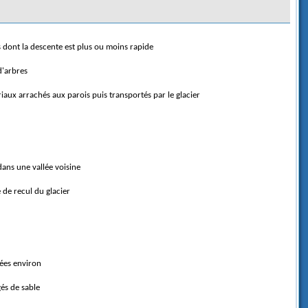
s dont la descente est plus ou moins rapide
d'arbres
aux arrachés aux parois puis transportés par le glacier
dans une vallée voisine
 de recul du glacier
nnées environ
gés de sable