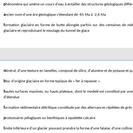
phénomène qui amène un cours d'eau à entailler des structures géologiques différente
ancien nom d'une ère géologique s'étendant de -65 Ma à -2,6 Ma
formation glaciaire en forme de butte allongée parfois sur des centaines de mètres de longueur et composée des dépôts fluvio-glaciaires d'une rivière sous-
glaciaire et reproduisant le moulage du tunnel de glace
minéral, d'une texture en lamelles, composé de silice, d'alumine et de potasse et
bloc d'origine glaciaire en forme typique de « fer à repasser »
hautes surfaces massives, ou hauts plateaux, dont le modelé est constitué par une alternance de roches moutonnées et d'innombrables bassins lacustres de peu
d'étendue
formation sédimentaire détritique constituée par des alternances répétées de grès 
protozoaires pélagiques ou benthiques à squelette calcaire
limite inférieure d'un glacier pouvant prendre la forme d'une falaise, d'une colline