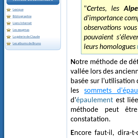
"
Certes, les
Alpe
Lexique
d'importance comp
Bibliographie
Liens Internet
observations vous 
Les zeugmas
pouvaient s'éleve
La galerie de Claude
Les albums de Bruno
leurs homologues
Notre méthode de détermination de l'altitude atteinte par les glaciers de
vallée lors des ancie
basée sur l'utilisatio
les
sommets d'épau
d'
épaulement
est liée
méthode peut être
constatation.
Encore faut-il, dira-t-on, qu'un glacier ait existé dans cette vallée. On