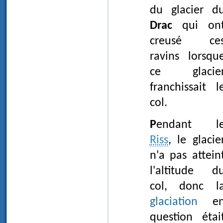
du glacier d
Drac
qui on
creusé ce
ravins lorsqu
ce glacie
franchissait l
col.
Pendant l
Riss
, le glacie
n'a pas attein
l'altitude d
col, donc l
glaciation
e
question étai