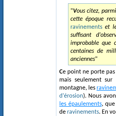
"
Vous citez, parmi les formes dues aux glaciers que vous datez de
cette époque recul
ravinements
et l
suffisant d'obse
improbable que c
centaines de mil
anciennes
"
Ce point ne porte pas sur l'existence ni sur l'altitude des anciens glaciers,
mais seulement sur 
montagne, les
ravine
d'érosion
). Nous avon
les épaulements
, que
de
ravinements
. En v