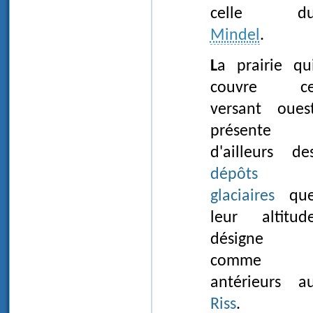
celle d
Mindel
.
La prairie qui
couvre c
versant oues
présente
d'ailleurs de
dépôts
glaciaires
qu
leur altitud
désigne
comme
antérieurs a
Riss
.