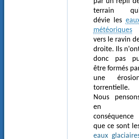
par un repli d
terrain qu
dévie les
eau
météoriques
vers le ravin d
droite. Ils n'on
donc pas p
être formés pa
une érosio
torrentielle.
Nous penson
en
conséquence
que ce sont le
eaux glaciaire