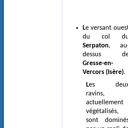
Le versant ouest
du col d
Serpaton
, au
dessus d
Gresse-en-
Vercors (Isère)
.
Les deux
ravins,
actuellement
végétalisés,
sont dominé