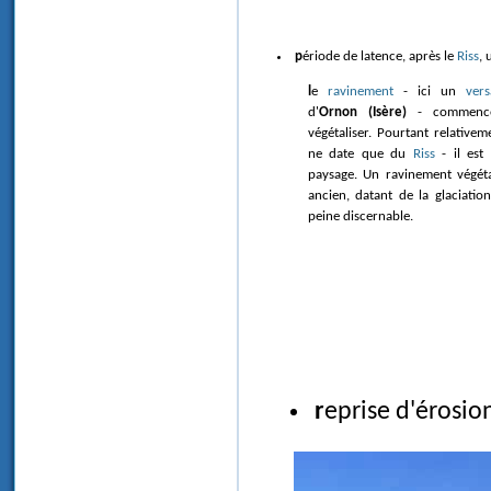
période de latence, après le
Riss
, 
le
ravinement
- ici un
vers
d'
Ornon (Isère)
- commence
végétaliser. Pourtant relativem
ne date que du
Riss
- il est 
paysage. Un ravinement végét
ancien, datant de la glaciati
peine discernable.
reprise d'érosio