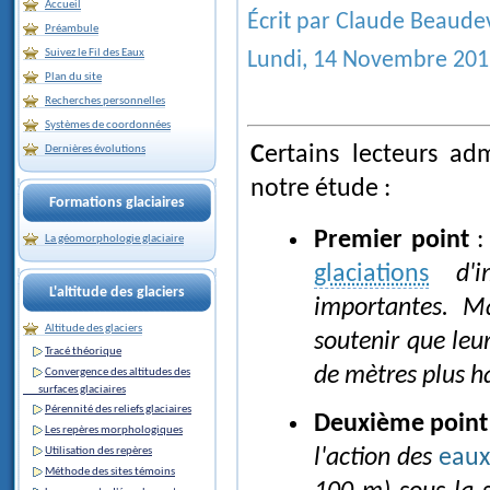
Accueil
Écrit par Claude Beaude
Préambule
Suivez le Fil des Eaux
Lundi, 14 Novembre 201
Plan du site
Recherches personnelles
Systèmes de coordonnées
Certains lecteurs admettent avec difficultés trois points essentiels de
Dernières évolutions
notre étude :
Formations glaciaires
Premier point
:
La géomorphologie glaciaire
glaciations
d'im
L'altitude des glaciers
importantes. Ma
Altitude des glaciers
soutenir que leur
Tracé théorique
de mètres plus 
Convergence des altitudes des
surfaces glaciaires
Pérennité des reliefs glaciaires
Deuxième point
Les repères morphologiques
l'action des
eaux
Utilisation des repères
Méthode des sites témoins