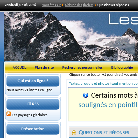
Vendredi, 07.08.2026
Vous êtes sur
Altitude des glaciers
Questions et réponses
ACCUEIL
Plan du site
Recherches personnelles
Bibliographie
Cliquez sur ce bouton
+1
pour dire à vos ami
Qui est en ligne ?
Textes, croquis et photos (sauf mention co
Nous avons 21 invités en ligne
Certains mots à 
soulignés en pointil
Fil RSS
Les paysages glaciaires
Présentation
Questions et réponses