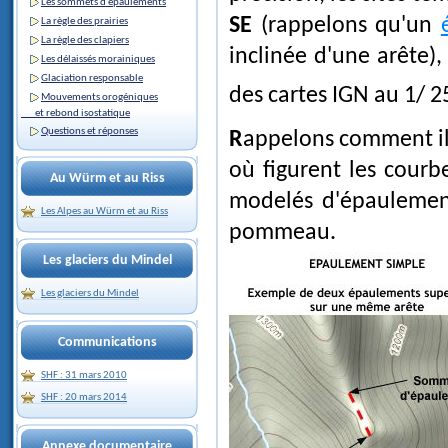
Les sommets d'épaulements
SE
(rappelons qu'un
La règle des prairies
La règle des clapiers
inclinée d'une arête), 
Les délaissés morainiques
Glaciation responsable
des cartes IGN au 1/ 2
Mouvements orogéniques
et rebond isostatique
Questions et réponses
Rappelons comment il est possible d'identifier un épaulement sur une carte
où figurent les courb
Au Würm et au Riss
modelés d'épaulement
Les Alpes au Würm et au Riss
pommeau.
Les glaciers du Mindel
Les glaciers du Mindel
Communications
SHF : 31 mars 2010
SHF : 20 mars 2014
Annexe documentaire