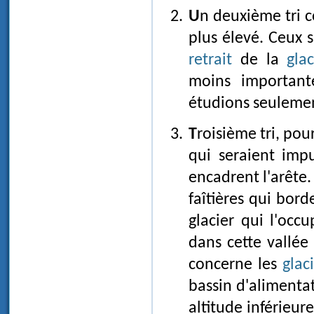
Un deuxième tri consistera à ne retenir, sur chaque arête, que le site le
plus élevé. Ceux 
retrait
de la
gla
moins important
étudions seuleme
Troisième tri, pour éliminer, parmi les épaulements les plus élevés, ceux
qui seraient im
encadrent l'arête
.
faîtières qui bord
glacier qui l'occu
dans cette vallée 
concerne les
glac
bassin d'alimenta
altitude inférieur