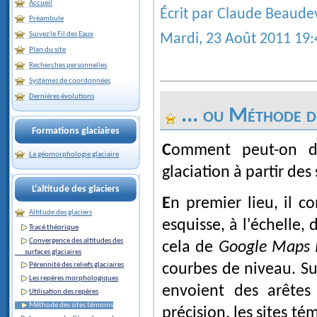
Accueil
Écrit par Claude Beaude
Préambule
Suivez le Fil des Eaux
Mardi, 23 Août 2011 19:
Plan du site
Recherches personnelles
Systèmes de coordonnées
Dernières évolutions
... ou Méthode de
Formations glaciaires
Comment peut-on déterminer le tracé d'un glacier de vallée d'une
La géomorphologie glaciaire
glaciation
à partir des 
L'altitude des glaciers
En premier lieu, il convient d'établir, avec un programme de dessin, une
Altitude des glaciers
esquisse, à l'échelle, 
Tracé théorique
Convergence des altitudes des
cela de
Google Maps R
surfaces glaciaires
courbes de niveau. Su
Pérennité des reliefs glaciaires
Les repères morphologiques
envoient des arêtes
Utilisation des repères
Méthode des sites témoins
précision, les sites té