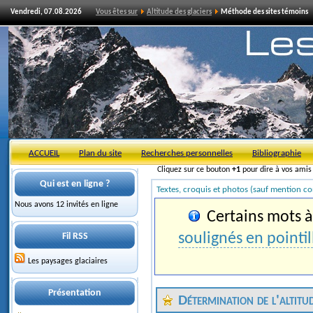
Vendredi, 07.08.2026
Vous êtes sur
Altitude des glaciers
Méthode des sites témoins
ACCUEIL
Plan du site
Recherches personnelles
Bibliographie
Cliquez sur ce bouton
+1
pour dire à vos ami
Qui est en ligne ?
Textes, croquis et photos (sauf mention co
Nous avons 12 invités en ligne
Certains mots à 
soulignés en pointil
Fil RSS
Les paysages glaciaires
Présentation
Détermination de l'altitud