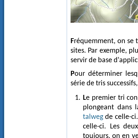
Fréquemment, on se trouvera alors en présence d'un grand nombre de tels
sites. Par exemple, p
servir de base d'applic
Pour déterminer lesquels d'entre eux sont utilisables, en effectuera une
série de tris successif
Le premier tri consistera à ne retenir que les sites situés sur des arêtes
plongeant dans l
talweg
de celle-ci
celle-ci. Les deu
toujours, on en v