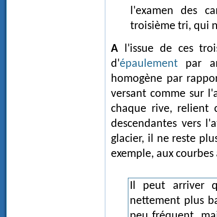
l'examen des ca
troisième tri, qui 
A l'issue de ces trois tris ne devrait subsister qu'un seul site témoin
d'
épaulement
par arê
homogène par rapport
versant comme sur l'au
chaque rive, relient
descendantes vers l'a
glacier, il ne reste p
exemple, aux courbes 
Il peut arriver
nettement plus ba
peu fréquent, mai