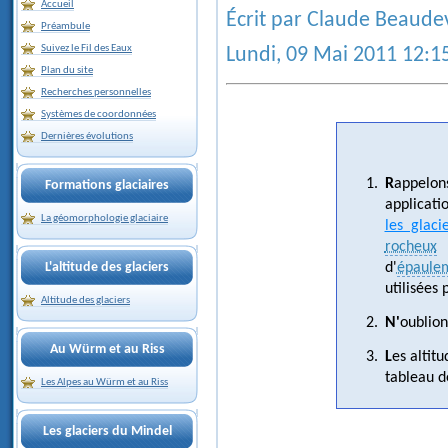
Accueil
Écrit par Claude Beaude
Préambule
Suivez le Fil des Eaux
Lundi, 09 Mai 2011 12:1
Plan du site
Recherches personnelles
Systèmes de coordonnées
Dernières évolutions
Rappelons que les altitudes des sites témoins ont été majorées (par
Formations glaciaires
applicati
La géomorphologie glaciaire
les glaci
rocheux
L'altitude des glaciers
d'
épaule
utilisées 
Altitude des glaciers
N'oublio
Au Würm et au Riss
Les alti
tableau d
Les Alpes au Würm et au Riss
Les glaciers du Mindel