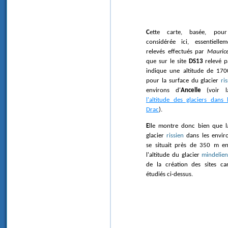
Cette carte, basée, pour la région
considérée ici, essentielle
relevés effectués par
Mauric
que sur le site
DS13
relevé p
indique une altitude de 17
pour la surface du glacier
ri
environs d'
Ancelle
(voir l
l'altitude des glaciers dans
Drac
).
Elle montre donc bien que la surface du
glacier
rissien
dans les envir
se situait près de 350 m e
l'altitude du glacier
mindelie
de la création des sites car
étudiés ci-dessus.