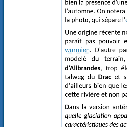
bien la présence d'une
l'automne. On notera é
la photo, qui sépare l'
Une origine récente nous semble peu probable, car l'altitude (2140 m) ne
paraît pas pouvoir e
würmien
. D'autre pa
mod
elé du terrai
n
d'Alibrandes
, trop él
talweg du
Drac
et si
d'ailleurs bien que l
cette rivière et non p
Dans la version anté
quelle glaciation app
caractéristiques des ac