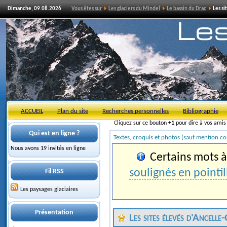
Dimanche, 09.08.2026
Vous êtes sur
Les glaciers du Mindel
Le bassin du Drac
Les si
ACCUEIL
Plan du site
Recherches personnelles
Bibliographie
Cliquez sur ce bouton
+1
pour dire à vos ami
Qui est en ligne ?
Textes, croquis et photos (sauf mention co
Nous avons 19 invités en ligne
Certains mots à 
soulignés en pointil
Fil RSS
Les paysages glaciaires
Présentation
Les sites élevés d'Ancelle