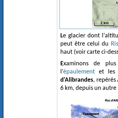
Le glacier dont l'altitude de surface est définie par les chiffres bleus ne
peut être celui du
Ri
haut (voir carte ci-des
Examinons de plus près un des sites les plus caractéristiques,
l'
épaulement
et le
d'Alibrandes
, repérés
6 km, depuis un autre