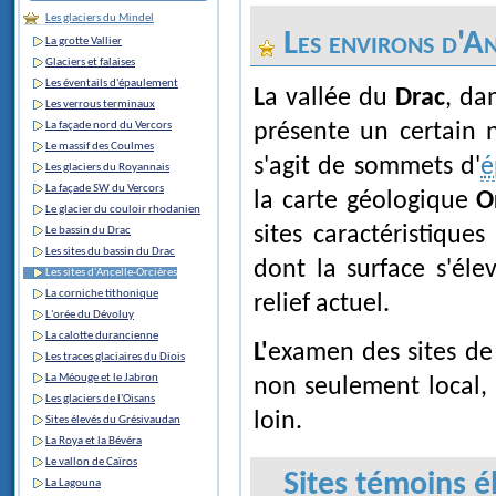
Les glaciers du Mindel
Les environs d'A
La grotte Vallier
Glaciers et falaises
Les éventails d'épaulement
La vallée du
Drac
, da
Les verrous terminaux
La façade nord du Vercors
présente un certain 
Le massif des Coulmes
s'agit de sommets d'
é
Les glaciers du Royannais
La façade SW du Vercors
la carte géologique
O
Le glacier du couloir rhodanien
sites caractéristiques
Le bassin du Drac
Les sites du bassin du Drac
dont la surface s'éle
Les sites d'Ancelle-Orcières
La corniche tithonique
relief actuel.
L'orée du Dévoluy
La calotte durancienne
L'examen des sites d
Les traces glaciaires du Diois
La Méouge et le Jabron
non seulement local, 
Les glaciers de l'Oisans
loin.
Sites élevés du Grésivaudan
La Roya et la Bévéra
Le vallon de Caïros
Sites témoins é
La Lagouna