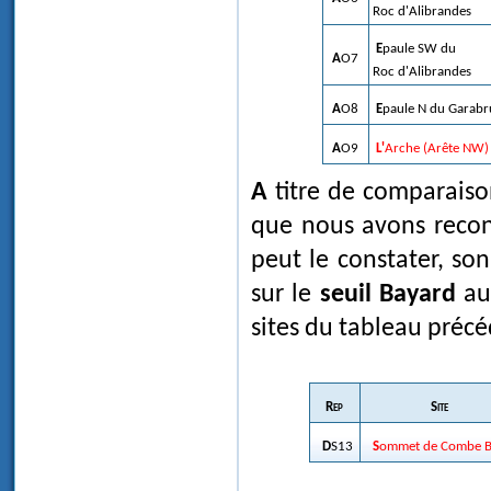
Roc d'Alibrandes
Epaule SW du
AO7
Roc d'Alibrandes
AO8
Epaule N du Garabr
AO9
L'Arche (Arête NW)
A titre de comparaison, nous indiquons ci-dessous un site témoin DS13
que nous avons reco
peut le constater, so
sur le
seuil Bayard
a
sites du tableau précé
Rep
Site
DS13
Sommet de Combe B