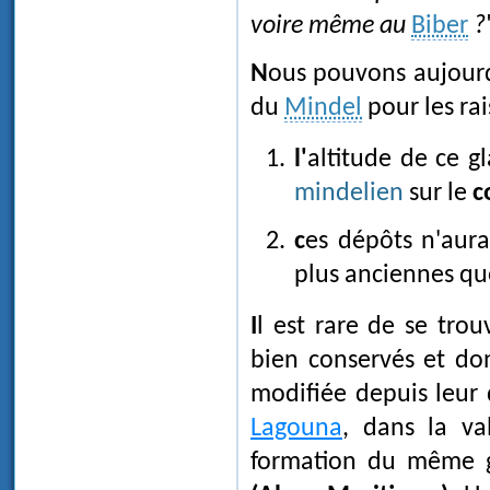
voire même au
Biber
?
Nous pouvons aujourd'hui affirmer qu'il ne peut s'agir que d'un appareil
du
Mindel
pour les rai
l'altitude de ce 
mindelien
sur le
c
ces dépôts n'aur
plus anciennes qu
Il est rare de se trouver en face de terrains glaciaires mindeliens aussi
bien conservés et don
modifiée depuis leur
Lagouna
, dans la v
formation du même g