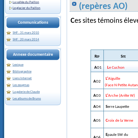
La vallée du Paillon
(repères AO)
Le glacier du Paillon
Ces sites témoins élev
Communications
SHF : 31 mars 2010
SHF : 20 mars 2014
Annexe documentaire
Rep
Site
Lexique
AO1
Le Cuchon
Bibliographie
Liens Internet
L'Aiguille
AO2
(Face N Petite Autan
Les zeugmas
La galerie de Claude
AO3
L'Arche (Arête W)
Les albums de Bruno
AO4
Serre Laupette
AO5
Croix de la Verne
Epaule SW du
AO6