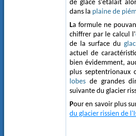
de glace s'étalait al
dans la
plaine de pié
La formule ne pouvant être utilisée ici - car nous ne sommes pas en mesure de
chiffrer par le calcul l'
de la surface du
glac
actuel de caractérist
bien évidemment, auc
plus septentrionaux 
lobes
de grandes dim
suivante du glacier riss
Pour en savoir plus s
du glacier rissien de l'