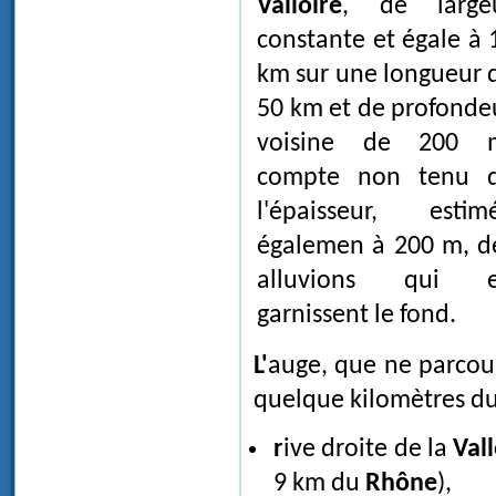
Valloire
, de large
constante et égale à 
km sur une longueur 
50 km et de profonde
voisine de 200 
compte non tenu 
l'épaisseur, estim
égalemen à 200 m, d
alluvions qui 
garnissent le fond.
L'auge, que ne parcourt aucune rivière de taille appréciable, se poursuit jusqu'à
quelque kilomètres d
rive droite de la
Vall
9 km du
Rhône
),