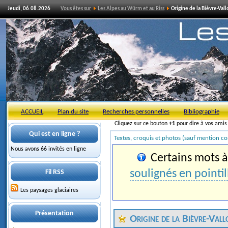
Jeudi, 06.08.2026
Vous êtes sur
Les Alpes au Würm et au Riss
Origine de la Bièvre-Vall
ACCUEIL
Plan du site
Recherches personnelles
Bibliographie
Cliquez sur ce bouton
+1
pour dire à vos ami
Qui est en ligne ?
Textes, croquis et photos (sauf mention co
Nous avons 66 invités en ligne
Certains mots à 
soulignés en pointil
Fil RSS
Les paysages glaciaires
Présentation
Origine de la Bièvre-Vall