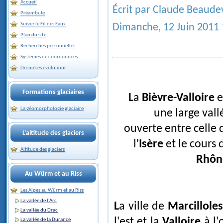
Accueil
Écrit par Claude Beaude
Préambule
Suivez le Fil des Eaux
Dimanche, 12 Juin 2011 
Plan du site
Recherches personnelles
Systèmes de coordonnées
Dernières évolutions
Formations glaciaires
La
Bièvre-Valloire
e
La géomorphologie glaciaire
une large vall
ouverte entre celle 
L'altitude des glaciers
l'
Isère
et le cours 
Altitude des glaciers
Rhôn
Au Würm et au Riss
Les Alpes au Würm et au Riss
La vallée de l'Arc
La ville de
Marcilloles
La vallée du Drac
l'est et la
Valloire
à l'
La vallée de la Durance