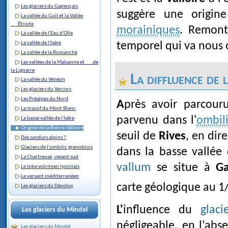
Les glaciers du Gapençais
suggère une origi
La vallée du Guil et la Vallée
Étroite
morainiques
. Remont
La vallée de l'Eau d'Olle
La vallée de l'Isère
temporel qui va nous 
La vallée de la Romanche
Les vallées de la Malsanne et de
la Lignarre
La diffluence de
La vallée du Vénéon
Les glaciers du Vercors
Les Préalpes du Nord
Après avoir parcou
Le massif du Mont Blanc
parvenu dans l'
ombil
La basse vallée de l'Isère
Origine de la Bièvre-Valloire
seuil de
Rives
, en dir
Des sandurs alpins ?
Glaciers de l'ombilic grenoblois
dans la basse vallée 
La Chartreuse, vesant sud
vallum
se situe à
G
Le lobe würmien lyonnais
Le versant méditerranéen
carte géologique au 1
Les glaciers du Dévoluy
L'influence du
glac
Les glaciers du Mindel
négligeable, en l'ab
Les glaciers du Mindel