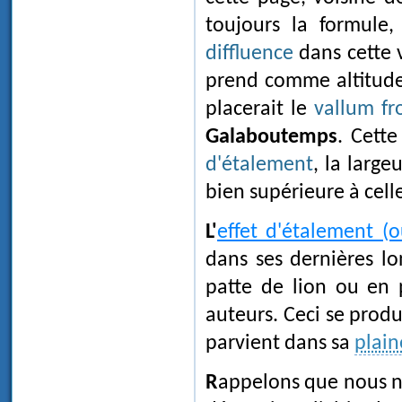
toujours la formule
diffluence
dans cette 
prend comme altitud
placerait le
vallum fr
Galaboutemps
. Cett
d'étalement
, la large
bien supérieure à cel
L'
effet d'étalement (
dans ses dernières l
patte de lion ou en p
auteurs. Ceci se produ
parvient dans sa
plai
Rappelons que nous n