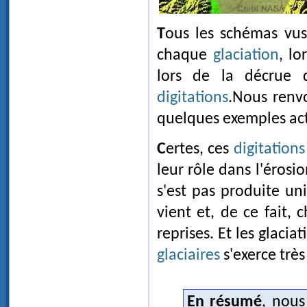
Tous les schémas vu
chaque
glaciation
, lo
lors de la décrue q
digitations
.Nous renv
quelques exemples ac
Certes, ces
digitations
leur rôle dans l'éros
s'est pas produite u
vient et, de ce fait,
reprises. Et les glacia
glaciaires
s'exerce trè
En résumé
, nou