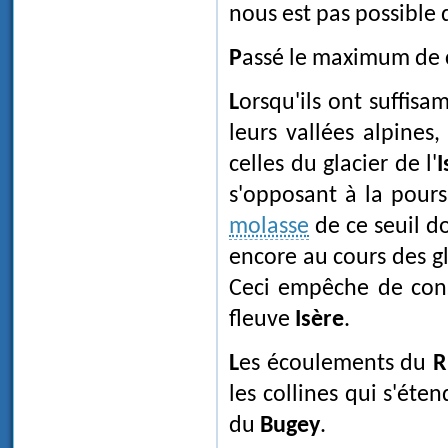
nous est pas possible 
Passé le maximum de 
Lorsqu'ils ont suffisamment diminué pour ne plus apparaître aux débouchés de
leurs vallées alpines
celles du glacier de l'
I
s'opposant à la pour
molasse
de ce seuil do
encore au cours des gl
Ceci empêche de con
fleuve
Isère
.
Les écoulements du
R
les collines qui s'ét
du
Bugey
.