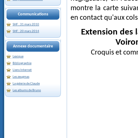
montre la carte suiv
Communications
en contact qu'aux col
SHF : 31 mars 2010
Extension des langues terminales des glaciers alpins dans le
SHF : 20 mars 2014
Voiron
Annexe documentaire
Croquis et com
Lexique
Bibliographie
Liens Internet
Les zeugmas
La galerie de Claude
Les albums de Bruno