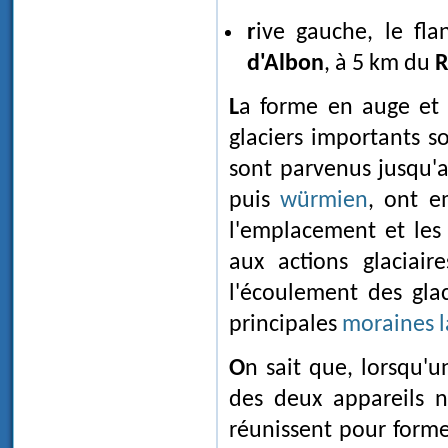
rive gauche, le fl
d'Albon
, à 5 km du
R
La forme en auge et la belle régularité de celle-ci montre bien qu'un ou des
glaciers importants so
sont parvenus jusqu'
puis
würmien
, ont 
l'emplacement et les 
aux actions glaciair
l'écoulement des glac
principales
moraines l
On sait que, lorsqu'
des deux appareils 
réunissent pour form