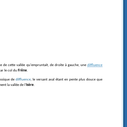
te de cette vallée qu'empruntait, de droite à gauche, une
diffluence
ar le col du
Frêne
.
classique de
diffluence
, le versant aval étant en pente plus douce que
nt la vallée de l'
Isère
.