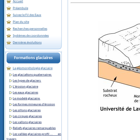
Accueil
Préambule
Suivez le Fil des Eaux
Plan du site
Recherches personnelles
Systèmes de coordonnées
Dernières évolutions
Formations glaciaires
La géomorphologie glaciaire
Les glaciations quaternaires
Les types de glaciers
L'érosion glaciaire
Les eaux glaciaires
Le modelé glaciaire
Les formes mineures d'érosion
Les sillons glaciaires
Les cirques glaciaires
Les vallons glaciaires
Reliefs glaciaires remarquables
Les vallées glaciaires profil ... en
travers