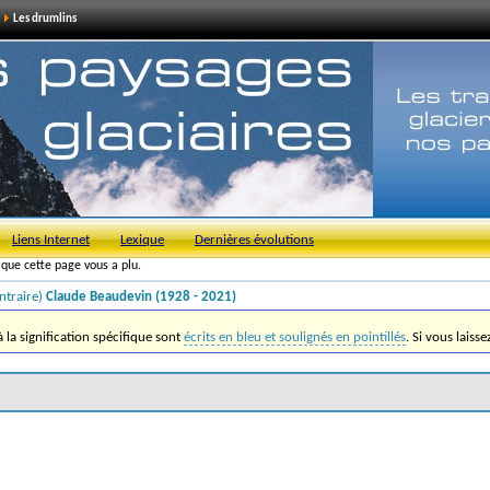
Les drumlins
Liens Internet
Lexique
Dernières évolutions
s que cette page vous a plu.
ntraire)
Claude Beaudevin (1928 - 2021)
la signification spécifique sont
écrits en bleu et soulignés en pointillés
. Si vous laiss