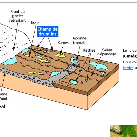
Le blo
(
Canada
On y voi
kettles
, 