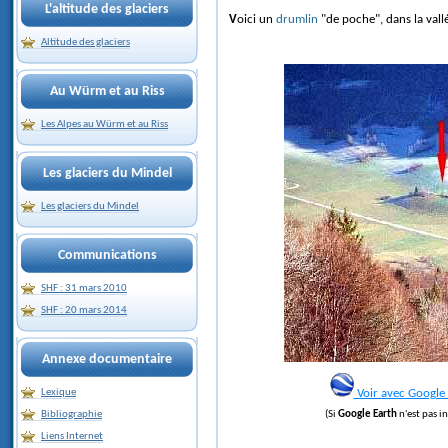
L'altitude des glaciers
Voici un
drumlin
"de poche", dans la val
Altitude des glaciers
Au Würm et au Riss
Les Alpes au Würm et au Riss
Les glaciers du Mindel
Les glaciers du Mindel
Communications
SHF : 31 mars 2010
SHF : 20 mars 2014
Annexe documentaire
Lexique
Voir avec Google 
Bibliographie
(Si
Google Earth
n'est pas i
Liens Internet