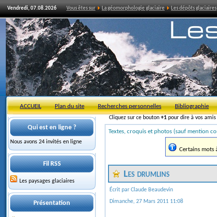
Vendredi, 07.08.2026
Vous êtes sur
La géomorphologie glaciaire
Les dépôts glaciaires
ACCUEIL
Plan du site
Recherches personnelles
Bibliographie
Cliquez sur ce bouton
+1
pour dire à vos ami
Qui est en ligne ?
Textes, croquis et photos (sauf mention co
Nous avons 24 invités en ligne
Certains mots à 
Fil RSS
Les drumlins
Les paysages glaciaires
Écrit par Claude Beaudevin
Dimanche, 27 Mars 2011 11:08
Présentation