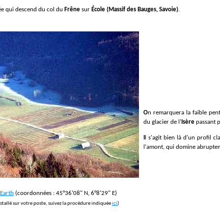
lée qui descend du col du
Frêne
sur
École (Massif des Bauges, Savoie)
.
On remarquera la faible pen
du glacier de l'
Isère
passant p
Il s'agit bien là d'un profil 
l'amont, qui domine abrupteme
Earth
(coordonnées : 45°36'08" N, 6°8'29" E)
nstallé sur votre poste, suivez la procédure indiquée
ici
)