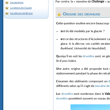
Par contre, la «
moraine de
Cholonge
» qu
Les zeugmas
La galerie de Claude
Origine des drumlins
Les albums de Bruno
Cette question soulève encore beaucoup d
ont-ils été modelés par le glacier ?
est-ce des structures d'écoulement catastrophique ? Dans ce schéma, l'échappement brutal de grandes masses d'eau sous le glacier serait responsable d'une érosion en "flûtes" à la partie inférieure de la
glace. A la décrue, ces cavités seraie
Burkhard, Université de Neuchâtel
).
Quoiqu'il en soit les
drumlins
sont, en gé
lit d'une rivière.
Une autre origine a été proposée tou
stationnement pendant la phase de retrait 
L'examen des sédiments composant un
d
différents selon qu'il s'agit de
moraine de
Les
drumlins
sont nombreux dans le
Vala
drumlins
possèdent souvent un noyau de r