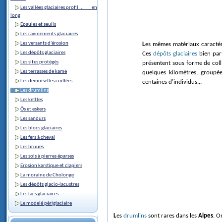
Les vallées glaciaires profil ... en
long
Epaules et seuils
Les ravinements glaciaires
Les versants d'érosion
Les mêmes matériaux caractér
Les dépôts glaciaires
Ces
dépôts glaciaires
bien part
Les sites protégés
présentent sous forme de coll
Les terrasses de kame
quelques kilomètres, groupée
Les demoiselles coiffées
centaines d'individus...
Les drumlins
Les kettles
Ôs et eskers
Les sandurs
Les blocs glaciaires
Les fers à cheval
Les broues
Les sols à pierres éparses
Erosion karstique et clapiers
La moraine de Cholonge
Les dépôts glacio-lacustres
Les lacs glaciaires
Le modelé périglaciaire
Les
drumlins
sont rares dans les
Alpes
. O