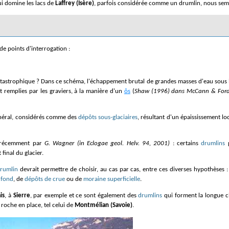
i domine les lacs de
Laffrey (Isère)
,
parfois considérée comme un drumlin, nous semble
e points d'interrogation :
nt remplies par les graviers, à la manière d'un
ôs
(
Shaw (1996) dans McCann & Ford :
néral, considérés comme des
dépôts sous-glaciaires
, résultant d'un épaississement lo
t récemment par
G. Wagner (in Eclogae geol. Helv. 94, 2001)
: certains
drumlins
p
final du glacier.
rumlin
devrait permettre de choisir, au cas par cas, entre ces diverses hypothèses :
 fond
, de
dépôts de crue
ou de
moraine superficielle
.
is
, à
Sierre
, par exemple et ce sont également des
drumlins
qui forment la longue ch
oche en place, tel celui de
Montmélian (Savoie)
.