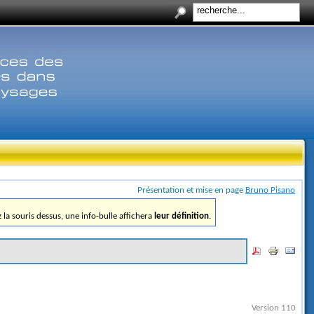
Présentation et mise en page
Bruno Pisano
ez la souris dessus, une info-bulle affichera
leur définition
.
Version 110