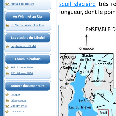
seuil glaciaire
très r
Altitude des glaciers
longueur, dont le poin
Au Würm et au Riss
Les Alpes au Würm et au Riss
Les glaciers du Mindel
Les glaciers du Mindel
Communications
SHF : 31 mars 2010
SHF : 20 mars 2014
Annexe documentaire
Lexique
Bibliographie
Liens Internet
Les zeugmas