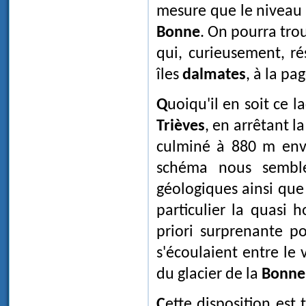
mesure que le niveau d
Bonne
. On pourra tro
qui, curieusement, ré
îles
dalmates
, à la pa
Quoiqu'il en soit ce 
Trièves
, en arrêtant l
culminé à 880 m envi
schéma nous semble
géologiques ainsi que 
particulier la quasi 
priori surprenante p
s'écoulaient entre le
du glacier de la
Bonne
Cette disposition est très fréquente. On peut l'observer, par exemple dans