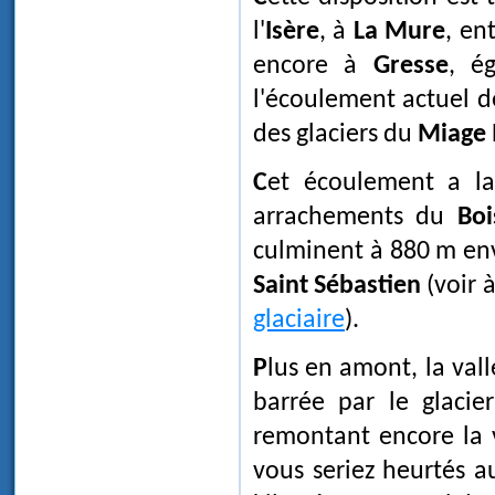
l'
Isère
, à
La Mure
, en
encore à
Gresse
, é
l'écoulement actuel d
des glaciers du
Miage
Cet écoulement a laissé des traces bien visibles dans le paysage, les
arrachements du
Boi
culminent à 880 m envi
Saint Sébastien
(voir à
glaciaire
).
Plus en amont, la val
barrée par le glaci
remontant encore la 
vous seriez heurtés a