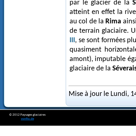
par le glacier de la
S
atteint en effet la r
au col de la
Rima
ains
de terrain glaciaire. 
III
, se sont formées pl
quasiment horizonta
amont), imputable éga
glaciaire de la
Séverai
Mise à jour le Lundi, 
© 2012 Paysages glaciaires
vonfio.de