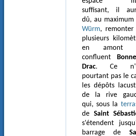
espace lib
suffisant, il aur
dû, au maximum
Würm
, remonter
plusieurs kilomèt
en amont 
confluent
Bonn
Drac
. Ce n'e
pourtant pas le ca
les dépôts lacust
de la rive gau
qui, sous la
terra
de
Saint Sébast
s'étendent jusqu
barrage de
Sa