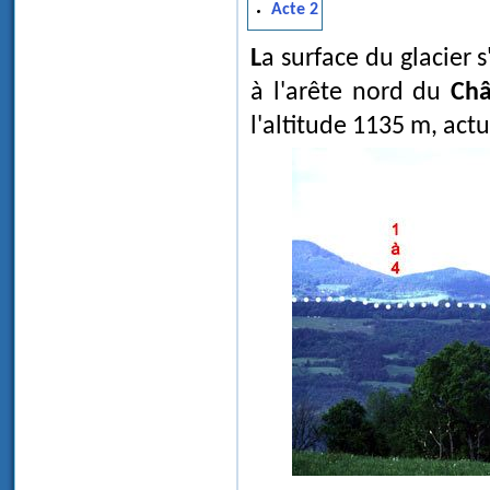
Acte 2
La surface du glacier s'abaisse à 1250 m environ. Les eaux se heurtent alors
à l'arête nord du
Châ
l'altitude 1135 m, act