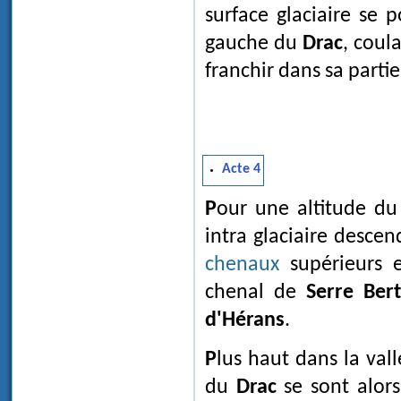
surface glaciaire se p
gauche du
Drac
, coul
franchir dans sa parti
Acte 4
Pour une altitude du glacier voisine de 1030 m, le niveau d'écoulement
intra glaciaire descen
chenaux
supérieurs e
chenal de
Serre Ber
d'Hérans
.
Plus haut dans la va
du
Drac
se sont alors