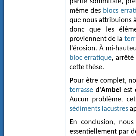
partie sommitale, pré
même des
blocs errat
que nous attribuions à
donc que les élémen
proviennent de la
ter
l'érosion. À mi-haute
bloc erratique
, arrêté
cette thèse.
Pour être complet, no
terrasse
d'
Ambel
est 
Aucun problème, ce
sédiments lacustres
ap
En conclusion, nou
essentiellement par 