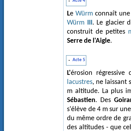
Acte 4
Le
Würm
connaît une 
Würm
III
. Le glacier 
construit de petites
Serre de l'Aigle
.
Acte 5
L'érosion régressiv
lacustres
, ne laissant
m altitude. La plus i
Sébastien
. Des
Goira
s'élève de 4 m sur une
du même ordre de gran
des altitudes - que ce