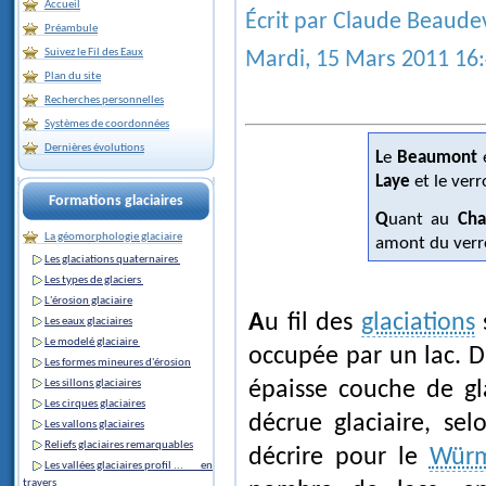
Accueil
Écrit par Claude Beaude
Préambule
Suivez le Fil des Eaux
Mardi, 15 Mars 2011 16
Plan du site
Recherches personnelles
Systèmes de coordonnées
Dernières évolutions
Le
Beaumont
e
Laye
et le ver
Formations glaciaires
Quant au
Ch
La géomorphologie glaciaire
amont du ver
Les glaciations quaternaires
Les types de glaciers
L'érosion glaciaire
Au fil des
glaciations
Les eaux glaciaires
Le modelé glaciaire
occupée par un lac. 
Les formes mineures d'érosion
Les sillons glaciaires
épaisse couche de gl
Les cirques glaciaires
décrue glaciaire, se
Les vallons glaciaires
Reliefs glaciaires remarquables
décrire pour le
Wür
Les vallées glaciaires profil ... en
travers