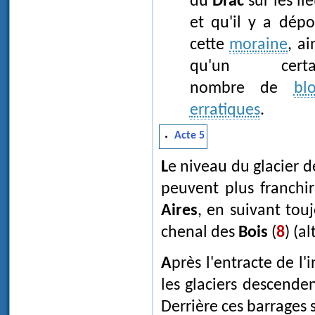
du
Drac
sur les li
et qu'il y a dépo
cette
moraine
, ai
qu'un certa
nombre de
bl
erratiques
.
Acte 5
Le niveau du glacier
peuvent plus franchir
Aires
, en suivant tou
chenal des
Bois
(
8
) (a
Après l'entracte de l'
les glaciers descenden
Derrière ces barrages 