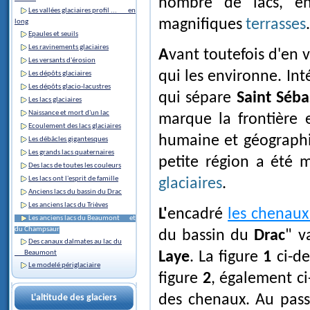
nombre de lacs, en
Les vallées glaciaires profil ... en
magnifiques
terrasses
.
long
Epaules et seuils
Les ravinements glaciaires
Avant toutefois d'en venir à l'étude de ces lacs, il nous faut parler du relief
Les versants d'érosion
qui les environne. In
Les dépôts glaciaires
Les dépôts glacio-lacustres
qui sépare
Saint Séba
Les lacs glaciaires
Naissance et mort d'un lac
marque la frontière
Ecoulement des lacs glaciaires
humaine et géographiq
Les débâcles gigantesques
Les grands lacs quaternaires
petite région a été m
Des lacs de toutes les couleurs
Les lacs ont l'esprit de famille
glaciaires
.
Anciens lacs du bassin du Drac
Les anciens lacs du Trièves
L'encadré
les chenaux 
Les anciens lacs du Beaumont et
du Champsaur
du bassin du
Drac
" v
Des canaux dalmates au lac du
Beaumont
Laye
. La figure
1
ci-de
Le modelé périglaciaire
figure
2
, également ci
des chenaux. Au pas
L'altitude des glaciers