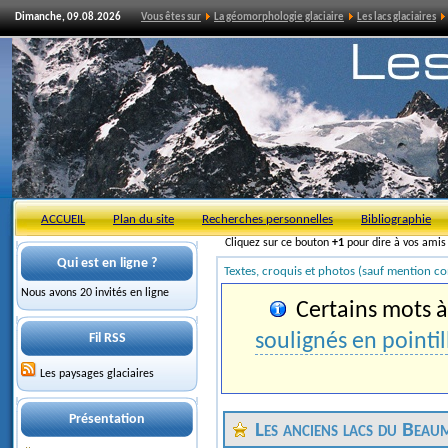
Dimanche, 09.08.2026
Vous êtes sur
La géomorphologie glaciaire
Les lacs glaciaires
ACCUEIL
Plan du site
Recherches personnelles
Bibliographie
Cliquez sur ce bouton
+1
pour dire à vos ami
Qui est en ligne ?
Textes, croquis et photos (sauf mention co
Nous avons 20 invités en ligne
Certains mots à 
soulignés en pointil
Fil RSS
Les paysages glaciaires
Présentation
Les anciens lacs du Bea