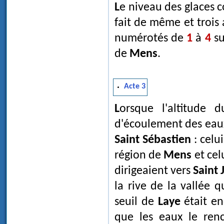
Le niveau des glaces continuant à baisser, celui des eaux glaciaires latérales
fait de même et trois
numérotés de
1
à
4
su
de
Mens
.
Acte 3
Lorsque l'altitude du glacier s'abaisse encore, ainsi que le niveau
d'écoulement des eaux 
Saint Sébastien
: celui
région de
Mens
et cel
dirigeaient vers
Saint 
la rive de la vallée 
seuil de
Laye
était en
que les eaux le renc