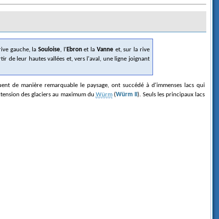
 rive gauche, la
Souloise
, l'
Ebron
et la
Vanne
et, sur la rive
ir de leur hautes vallées et, vers l'aval, une ligne joignant
rquent de manière remarquable le paysage, ont succédé à d'immenses lacs qui
'extension des glaciers au maximum du
Würm
(
Würm II
). Seuls les principaux lacs