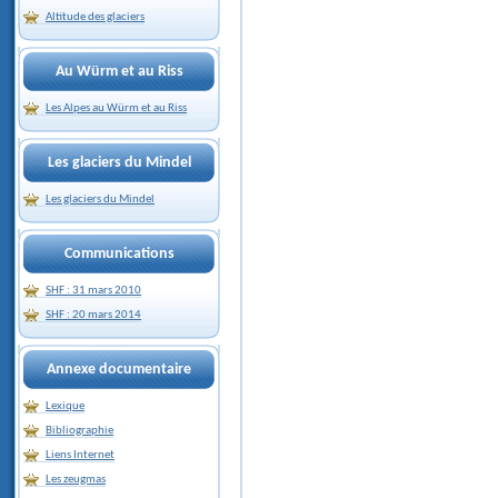
Altitude des glaciers
Au Würm et au Riss
Les Alpes au Würm et au Riss
Les glaciers du Mindel
Les glaciers du Mindel
Communications
SHF : 31 mars 2010
SHF : 20 mars 2014
Annexe documentaire
Lexique
Bibliographie
Liens Internet
Les zeugmas