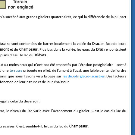
n'a succédé aux grands glaciers quaternaires, ce qui la différencie de la plupart
isse
se sont contentées de barrer localement la vallée du
Drac
en face de leurs
umont
et du
Champsaur
. Plus bas dans la vallée, les eaux du
Drac
rencontraient
plans d'eau, le lac du
Trièves
.
out au moins ceux qui n'ont pas été emportés par l'érosion postglaciaire - sont à
 d'une
terrasse
présente en effet, de l'amont à l'aval, une faible pente, de l'ordre
ainsi que nous l'avons vu à la page sur
les dépôts glacio-lacustres
. Des facteurs
fonction de leur nature et de leur épaisseur.
égal à celui du déversoir,
cas, le niveau du lac varie avec l'avancement du glacier. C'est le cas du lac du
crevasses. C'est, semble-t-il, le cas du lac du
Champsaur
.