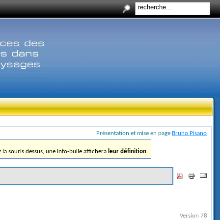
Présentation et mise en page
Bruno Pisano
ez la souris dessus, une info-bulle affichera
leur définition
.
Version 78