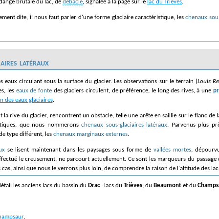
vidange brutale du lac, de
débâcle
, signalée à la page sur le
lac du Trièves
.
ement dite, il nous faut parler d'une forme glaciaire caractéristique, les
chenaux sous
aires latéraux
s eaux circulant sous la surface du glacier. Les observations sur le terrain (
Louis R
s, les
eaux de fonte
des glaciers circulent, de préférence, le long des rives, à une
p
on des eaux glaciaires
.
t la rive du glacier, rencontrent un obstacle, telle une arête en saillie sur le flanc d
ristiques, que nous nommerons
chenaux sous-glaciaires latéraux
. Parvenus plus pr
e type différent, les
chenaux marginaux externes
.
ux
se lisent maintenant dans les paysages sous forme de
vallées mortes
, dépourv
effectué le creusement, ne parcourt actuellement. Ce sont les marqueurs du passage 
 cas, ainsi que nous le verrons plus loin, de comprendre la raison de l'altitude des lac
étail les anciens lacs du bassin du
Drac
: lacs du
Trièves
, du
Beaumont
et du
Champs
Champsaur
,