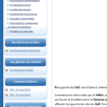
Les sommets d'épaulements
La règle des prairies
La règle des clapiers
Les délaissés morainiques
Glaciation responsable
Mouvements orogéniques
et rebond isostatique
Questions et réponses
Au Würm et au Riss
Les Alpes au Würm et au Riss
Les glaciers du Mindel
Les glaciers du Mindel
Communications
Rive gauche du
Guil
, tout d'abord, intér
SHF : 31 mars 2010
Commençons notre visite par le
Vallon
, p
SHF : 20 mars 2014
qui forme la frontière entre le
Queyras ca
affluent rive gauche de celui du
Guil
. Pre
Annexe documentaire