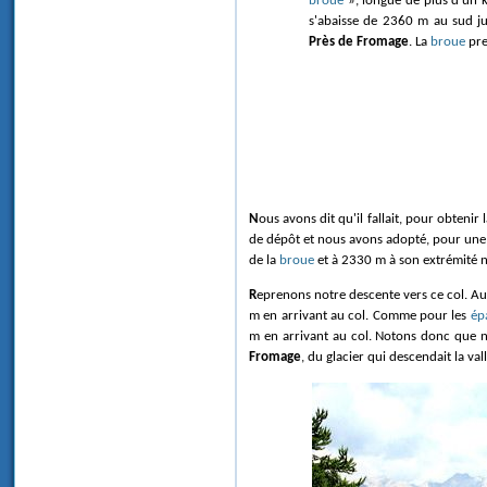
broue
», longue de plus d'un k
s'abaisse de 2360 m au sud 
Près de Fromage
. La
broue
pren
Nous avons dit qu'il fallait, pour obtenir la cote de la surface glaciaire, pour tenir compte des tassements et de l'érosion post-glaciaires ajouter quelques dizaines de mètres à l'altitude du sommet des formes
de dépôt et nous avons adopté, pour une 
de la
broue
et à 2330 m à son extrémité 
Reprenons notre descente vers ce col. Au 
m en arrivant au col. Comme pour les
ép
m en arrivant au col. Notons donc que n
Fromage
, du glacier qui descendait la vall