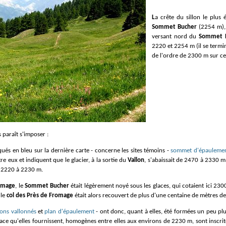
La crête du sillon le plus
Sommet Bucher
(2254 m), 
versant nord du
Sommet 
2220 et 2254 m (il se termi
de l'ordre de 2300 m sur c
 paraît s'imposer :
iqués en bleu sur la dernière carte - concerne les sites témoins -
sommet d'épauleme
re eux et indiquent que le glacier, à la sortie du
Vallon
, s'abaissait de 2470 à 2330 m
e 2220 à 2230 m.
romage
, le
Sommet Bucher
était légèrement noyé sous les glaces, qui cotaient ici 23
 le
col des Près de Fromage
était alors recouvert de plus d'une centaine de mètres de
llons vallonnés
et
plan d'épaulement
- ont donc, quant à elles, été formées un peu plus
face qu'elles fournissent, homogènes entre elles aux environs de 2230 m, sont inscrite