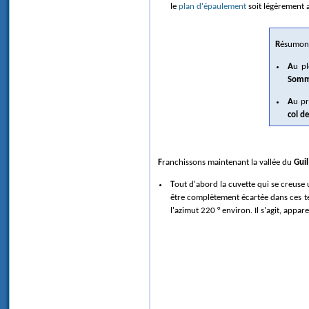
le
plan d'épaulement
soit légèrement 
Résumon
Au p
Somm
Au p
col d
Franchissons maintenant la vallée du
Guil
Tout d'abord la cuvette qui se creuse
être complètement écartée dans ces t
l'azimut 220 ° environ. Il s'agit, app