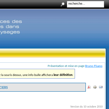
Présentation et mise en page
Bruno Pisano
ez la souris dessus, une info-bulle affichera
leur définition
.
ciers
Version du 10 octobre 2010