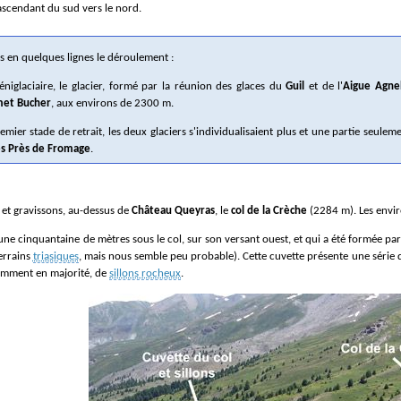
ascendant du sud vers le nord.
s en quelques lignes le déroulement :
léniglaciaire, le glacier, formé par la réunion des glaces du
Guil
et de l'
Aigue Agne
et Bucher
, aux environs de 2300 m.
remier stade de retrait, les deux glaciers s'individualisaient plus et une partie seuleme
es Près de Fromage
.
et gravissons, au-dessus de
Château Queyras
, le
col de la Crèche
(2284 m). Les envir
 une cinquantaine de mètres sous le col, sur son versant ouest, et qui a été formée par
errains
triasiques
, mais nous semble peu probable). Cette cuvette présente une série
aremment en majorité, de
sillons rocheux
.