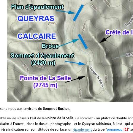
essons-nous aux environs du
Sommet Bucher
.
etite vallée située à l'est de la
Pointe de la Selle
. Ce sommet - ou plutôt ce double so
lcaire
à l'ouest - dans le dos du photographe - et le
Queyras schisteux
, à l'est - qui
mière indication sur son altitude de surface, un
épaulement
du type "
pommeau
[1]
" a