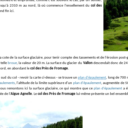
ilomètre et empruntée, comme c'est souvent le cas, par un sentier,
jusqu'à 2310 m au nord, là où commence l'ensellement du
col des
d fin ici.
telle
broue
, la valeur de 20 m. La surface du glacier du
Vallon
descendait donc de 247
nord, en abordant le
col des Près de Fromage
.
sud du col - revoir la carte ci-dessus - se trouve un
plan d'épaulement
, long de 700 
aulements
, l'altitude de la limite supérieure d'un
plan d'épaulement
, augmentée de 50
ous remontons ici la surface glaciaire, ce qui montre que ce
plan d'épaulement
a é
ée de l'
Aigue Agnelle
. Le
col des Près de Fromage
lui-même présente un bel ensemb