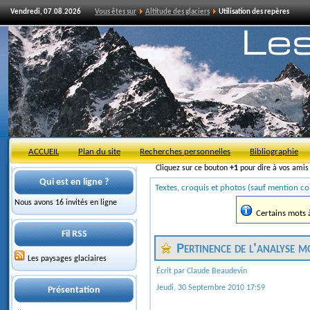
Vendredi, 07.08.2026
Vous êtes sur
Altitude des glaciers
Utilisation des repères
ACCUEIL
Plan du site
Recherches personnelles
Bibliographie
Cliquez sur ce bouton
+1
pour dire à vos ami
Qui est en ligne ?
Textes, croquis et photos (sauf mention co
Nous avons 16 invités en ligne
Certains mots à 
Fil RSS
Pertinence de l'analyse m
Les paysages glaciaires
Écrit par Claude Beaudevin
Jeudi, 30 Septembre 2010 17:59
Présentation