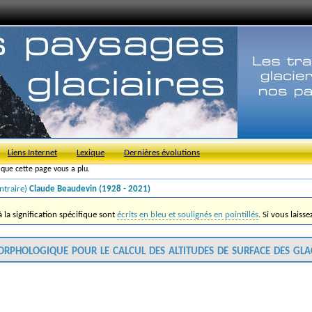
Liens Internet
Lexique
Dernières évolutions
s que cette page vous a plu.
ntraire)
Claude Beaudevin (1928 - 2021)
la signification spécifique sont
écrits en bleu et soulignés en pointillés
. Si vous laiss
orphologique pour le calcul des altitudes de surface des gla