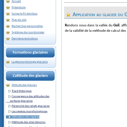
Accueil
Préambule
Application au glacier du
Suivez le Fil des Eaux
Plan du site
Rendons nous dans la vallée du
Guil
, aff
Recherches personnelles
de la validité de la méthode de calcul des a
Systèmes de coordonnées
Dernières évolutions
Formations glaciaires
La géomorphologie glaciaire
L'altitude des glaciers
Altitude des glaciers
Tracé théorique
Convergence des altitudes des
surfaces glaciaires
Pérennité des reliefs glaciaires
Les repères morphologiques
Utilisation des repères
Méthode des sites témoins