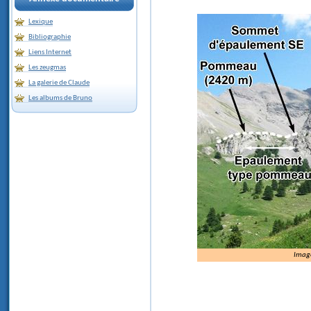
Lexique
Bibliographie
Liens Internet
Les zeugmas
La galerie de Claude
Les albums de Bruno
Image