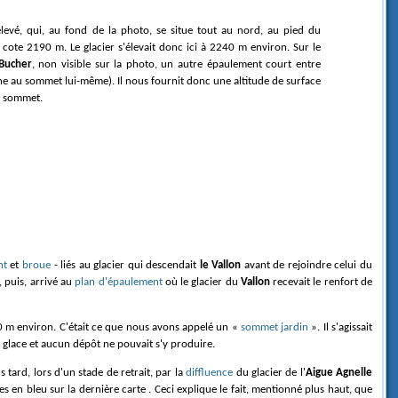
 élevé, qui, au fond de la photo, se situe tout au nord, au pied du
cote 2190 m. Le glacier s'élevait donc ici à 2240 m environ. Sur le
Bucher
, non visible sur la photo, un autre épaulement court entre
ne au sommet lui-même). Il nous fournit donc une altitude de surface
e sommet.
nt
et
broue
- liés au glacier qui descendait
le Vallon
avant de rejoindre celui du
, puis, arrivé au
plan d'épaulement
où le glacier du
Vallon
recevait le renfort de
00 m environ. C'était ce que nous avons appelé un «
sommet jardin
». Il s'agissait
 glace et aucun dépôt ne pouvait s'y produire.
 tard, lors d'un stade de retrait, par la
diffluence
du glacier de l'
Aigue Agnelle
s en bleu sur la dernière carte . Ceci explique le fait, mentionné plus haut, que