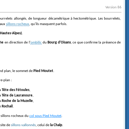
Version 86
 bourrelets allongés, de longueur décamétrique à hectométrique. Les bourrelets,
 aux
sillons rocheux
, qu'ils masquent parfois.
(Hautes-Alpes)
.
he
en direction de l'
ombilic
du
Bourg d'Oisans
, ce que confirme la présence de
ond plan, le sommet de
Pied Moutet
.
ère-plan :
a
Tête des Fétoules
,
a
Tête de Lauranoure
,
a
Roche de la Muzelle
,
e
Rochail
.
s sillons rocheux du
col sous Pied Moutet
.
 site de
sillons vallonnés
, celui de
la Chalp
.