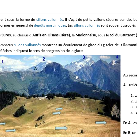
uvent sous la forme de
sillons vallonnés
. Il s'agit de petits vallons séparés par des
 formés en général de
dépôts morainiques
. Les
sillons vallonnés
sont souvent associés
es
Sures
, au-dessus d’
Auris-en-Oisans (Isère)
, la
Marionnaise
, sous le
col du Lautaret 
nombreux
sillons vallonnés
montrent un écoulement de glace du glacier de la
Romanc
flèches indiquent le sens de progression de la glace.
Au sec
A l'arri
L
L
L
L
En
A
, le
En
B
, un