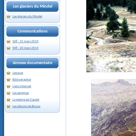
Les glaciers du Mindel
Les glaciers du Mindel
Communications
SHF : 31 mars 2010
SHF : 20 mars 2014
Annexe documentaire
Lexique
Bibliographie
Liens Internet
Les zeugmas
La galerie de Claude
Les albums de Bruno