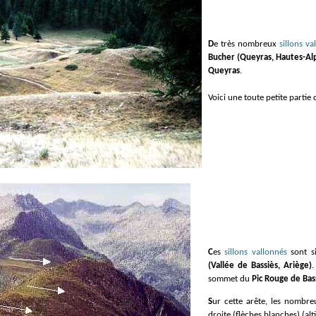
De très nombreux
sillons va
Bucher (Queyras, Hautes-Al
Queyras
.
Voici une toute petite partie 
Ces
sillons vallonnés
sont si
(Vallée de Bassiès, Ariège)
.
sommet du
Pic Rouge de Bas
Sur cette arête, les nombreux sillons traduisent l'écoulement de la glace de la gauche vers la
droite (flèches blanches) (al