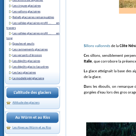
Les sillons de Seyssinet
Les cirques glaciaires
Les vallons glaciaires
Reliefs glaciaires remarquables
Les vallées glaciaires profil ... en
travers
Les vallées glaciaires profil ... en
long
Epaules et seuils
Sillons vallonnés
de la
Côte Néva
Les ravinements glaciaires
Ces sillons, sensiblement perpe
Les versants d'érosion
Italie
, que corrobore la présenc
Les dépôts glaciaires
Les dépôts glacio-lacustres
La glace atteignait la base des a
Les lacs glaciaires
de la glace.
Le modelé périglaciaire
Dans les éboulis, on remarque des formes caractéristiques de l'écoulement en nappe des pierrailles
gorgées d’eau lors des gros orag
L'altitude des glaciers
Altitude des glaciers
Au Würm et au Riss
Les Alpes au Würm et au Riss