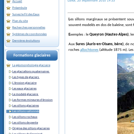
Lundi, 20 Septembre 2010 19:33
Accueil
Préambule
Suivez le Fil des Eaux
Les sillons marginaux se présentent so
Plan du site
souvent modelés en dos de baleine, sont
Recherches personnelles
Exemples : le
Queyron (Hautes-Alpes)
, l
Systèmes de coordonnées
Dernières évolutions
Aux
Sures (Auris-en-Oisans, Isère)
, de 
roches
allochtones
(altitude 1875 m). Les 
Formations glaciaires
La géomorphologie glaciaire
Les glaciations quaternaires
Les types de glaciers
L'érosion glaciaire
Les eaux glaciaires
Le modelé glaciaire
Les formes mineures d'érosion
Les sillons glaciaires
Les sillons vallonnés
Les sillons rocheux
Les sillons de pente
Origine des sillons glaciaires