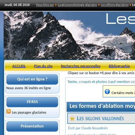
Jeudi, 06.08.2026
Vous êtes sur
La géomorphologie glaciaire
Les sillons glaciaires
Le
ACCUEIL
Plan du site
Recherches personnelles
Bibliographie
Cliquez sur ce bouton
+1
pour dire à vos ami
Qui est en ligne ?
Textes, croquis et photos (sauf mention co
Nous avons 36 invités en ligne
Certains mots à 
Fil RSS
Les formes d'ablation mo
Les paysages glaciaires
Les sillons vallonnés
Présentation
Écrit par Claude Beaudevin