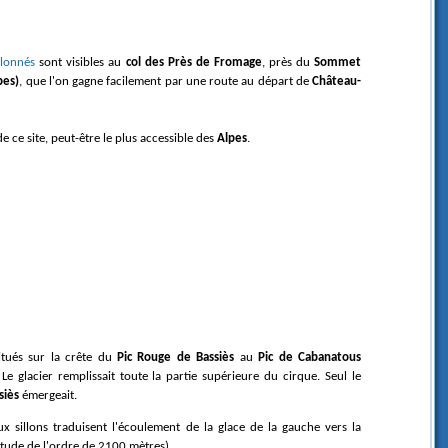
llonnés
sont visibles au
col des Près de Fromage
, près du
Sommet
pes)
, que l'on gagne facilement par une route au départ de
Château-
de ce site, peut-être le plus accessible des
Alpes
.
tués sur la crête du
Pic Rouge de Bassiès
au
Pic de Cabanatous
 Le glacier remplissait toute la partie supérieure du cirque. Seul le
siès
émergeait.
titude de l'ordre de 2100 mètres).