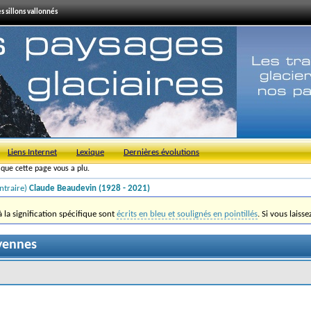
s sillons vallonnés
Liens Internet
Lexique
Dernières évolutions
s que cette page vous a plu.
ntraire)
Claude Beaudevin (1928 - 2021)
la signification spécifique sont
écrits en bleu et soulignés en pointillés
. Si vous laiss
yennes