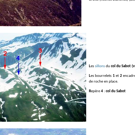
Les
sillons
du
col du Sabot (v
Les bourrelets
1
et
2
encadr
de roche en place.
Repère
4
:
col du Sabot