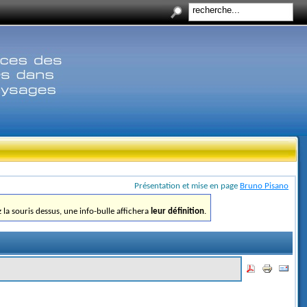
Présentation et mise en page
Bruno Pisano
ez la souris dessus, une info-bulle affichera
leur définition
.